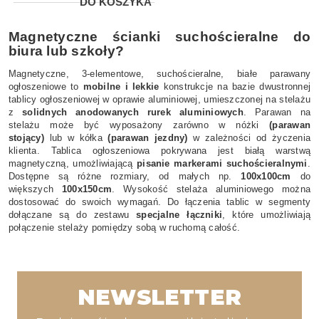
DO KOSZYKA
Magnetyczne ścianki suchościeralne do
biura lub szkoły?
Magnetyczne, 3-elementowe, suchościeralne, białe parawany
ogłoszeniowe to
mobilne i lekkie
konstrukcje na bazie dwustronnej
tablicy ogłoszeniowej w oprawie aluminiowej, umieszczonej na stelażu
z
solidnych anodowanych rurek aluminiowych
. Parawan na
stelażu może być wyposażony zarówno w nóżki
(parawan
stojący)
lub w kółka
(parawan jezdny)
w zależności od życzenia
klienta. Tablica ogłoszeniowa pokrywana jest białą warstwą
magnetyczną, umożliwiającą
pisanie markerami suchościeralnymi
.
Dostępne są różne rozmiary, od małych np.
100x100cm
do
większych
100x150cm
. Wysokość stelaża aluminiowego można
dostosować do swoich wymagań. Do łączenia tablic w segmenty
dołączane są do zestawu
specjalne łączniki
, które umożliwiają
połączenie stelaży pomiędzy sobą w ruchomą całość.
NEWSLETTER