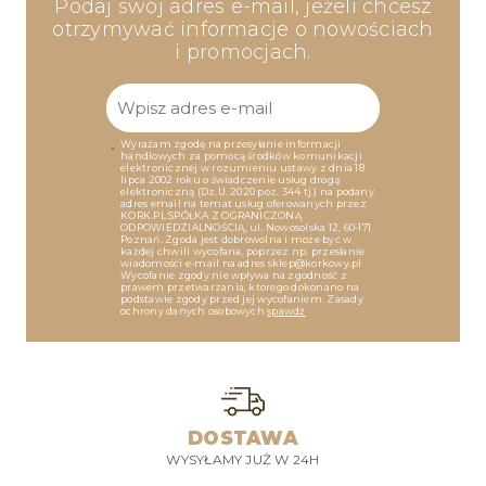
Podaj swój adres e-mail, jeżeli chcesz
otrzymywać informacje o nowościach
i promocjach.
Wyrażam zgodę na przesyłanie informacji
handlowych za pomocą środków komunikacji
elektronicznej w rozumieniu ustawy z dnia 18
lipca 2002 roku o świadczenie usług drogą
elektroniczną (Dz.U. 2020 poz. 344 tj.) na podany
adres email na temat usług oferowanych przez
KORK.PL SPÓŁKA Z OGRANICZONĄ
ODPOWIEDZIALNOŚCIĄ, ul. Nowosolska 12, 60-171
Poznań. Zgoda jest dobrowolna i może być w
każdej chwili wycofana, poprzez np. przesłanie
wiadomości e-mail na adres sklep@korkowy.pl
Wycofanie zgody nie wpływa na zgodność z
prawem przetwarzania, którego dokonano na
podstawie zgody przed jej wycofaniem. Zasady
ochrony danych osobowych
spawdź
DOSTAWA
WYSYŁAMY JUŻ W 24H