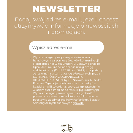
NEWSLETTER
Podaj swój adres e-mail, jeżeli chcesz
otrzymywać informacje o nowościach
i promocjach.
Wyrażam zgodę na przesyłanie informacji
handlowych za pomocą środków komunikacji
elektronicznej w rozumieniu ustawy z dnia 18
lipca 2002 roku o świadczenie usług drogą
elektroniczną (Dz.U. 2020 poz. 344 tj.) na podany
adres email na temat usług oferowanych przez
KORK.PL SPÓŁKA Z OGRANICZONĄ
ODPOWIEDZIALNOŚCIĄ, ul. Nowosolska 12, 60-171
Poznań. Zgoda jest dobrowolna i może być w
każdej chwili wycofana, poprzez np. przesłanie
wiadomości e-mail na adres sklep@korkowy.pl
Wycofanie zgody nie wpływa na zgodność z
prawem przetwarzania, którego dokonano na
podstawie zgody przed jej wycofaniem. Zasady
ochrony danych osobowych
spawdź