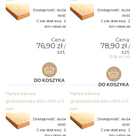
Dostępność:
duża
Dostępność:
duża
ilość
ilość
Czas dostawy:
2
Czas dostawy:
2
dni robocze
dni robocze
Cena:
Cena:
76,90 zł
78,90 zł
/
/
szt.
szt.
131,50 zł / m2
DO KOSZYKA
DO KOSZYKA
Płyta korkowa
Płyta korkowa
gruboziarnista 640 x 950 x 13
gruboziarnista 640 x 950 x 14
mm
mm
Dostępność:
duża
Dostępność:
duża
ilość
ilość
Czas dostawy:
2
Czas dostawy:
2
dni robocze
dni robocze