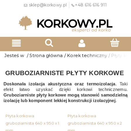
sklep@korkowy.pl
+48 616 616 911
Jesteś w
/
Strona główna
/
Korek techniczny
/
Płyty k
GRUBOZIARNISTE PŁYTY KORKOWE
Doskonała izolacja akustyczna oraz termoizolacja
. Taki
efekt łatwo uzyskać dzięki korkowi technicznemu.
Gruboziarniste płyty korkowe mogą stanowić samodzielną
izolację lub komponent lekkiej konstrukcji izolacyjnej
.
Płyta korkowa
Płyta korkowa
gruboziarnista 640 x 950 x 1
gruboziarnista 640 x 950 x 2
mm
mm