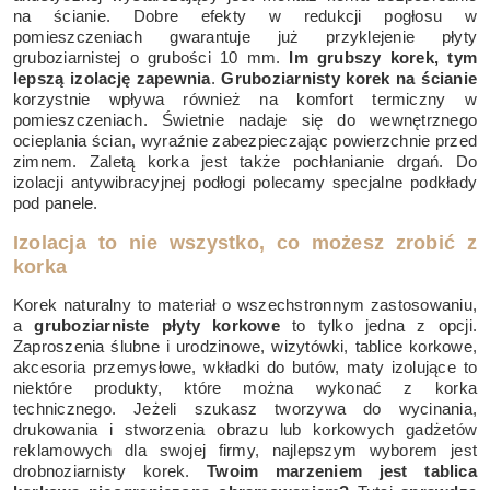
na ścianie. Dobre efekty w redukcji pogłosu w
pomieszczeniach gwarantuje już przyklejenie płyty
gruboziarnistej o grubości 10 mm.
Im grubszy korek, tym
lepszą izolację zapewnia
.
Gruboziarnisty korek na ścianie
korzystnie wpływa również na komfort termiczny w
pomieszczeniach. Świetnie nadaje się do wewnętrznego
ocieplania ścian, wyraźnie zabezpieczając powierzchnie przed
zimnem. Zaletą korka jest także pochłanianie drgań. Do
izolacji antywibracyjnej podłogi polecamy specjalne
podkłady
pod panele
.
Izolacja to nie wszystko, co możesz zrobić z
korka
Korek naturalny to materiał o wszechstronnym zastosowaniu,
a
gruboziarniste płyty korkowe
to tylko jedna z opcji.
Zaproszenia ślubne i urodzinowe, wizytówki, tablice korkowe,
akcesoria przemysłowe, wkładki do butów, maty izolujące to
niektóre produkty, które można wykonać z korka
technicznego. Jeżeli szukasz tworzywa do wycinania,
drukowania i stworzenia obrazu lub korkowych gadżetów
reklamowych dla swojej firmy, najlepszym wyborem jest
drobnoziarnisty korek.
Twoim marzeniem jest tablica