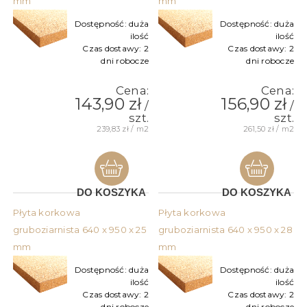
mm
mm
Dostępność:
duża
Dostępność:
duża
ilość
ilość
Czas dostawy:
2
Czas dostawy:
2
dni robocze
dni robocze
Cena:
Cena:
143,90 zł
156,90 zł
/
/
szt.
szt.
239,83 zł / m2
261,50 zł / m2
DO KOSZYKA
DO KOSZYKA
Płyta korkowa
Płyta korkowa
gruboziarnista 640 x 950 x 25
gruboziarnista 640 x 950 x 28
mm
mm
Dostępność:
duża
Dostępność:
duża
ilość
ilość
Czas dostawy:
2
Czas dostawy:
2
dni robocze
dni robocze