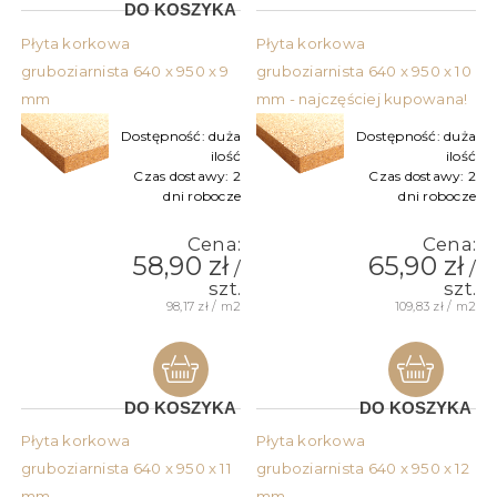
DO KOSZYKA
Płyta korkowa
Płyta korkowa
gruboziarnista 640 x 950 x 9
gruboziarnista 640 x 950 x 10
mm
mm - najczęściej kupowana!
Dostępność:
duża
Dostępność:
duża
ilość
ilość
Czas dostawy:
2
Czas dostawy:
2
dni robocze
dni robocze
Cena:
Cena:
58,90 zł
65,90 zł
/
/
szt.
szt.
98,17 zł / m2
109,83 zł / m2
DO KOSZYKA
DO KOSZYKA
Płyta korkowa
Płyta korkowa
gruboziarnista 640 x 950 x 11
gruboziarnista 640 x 950 x 12
mm
mm