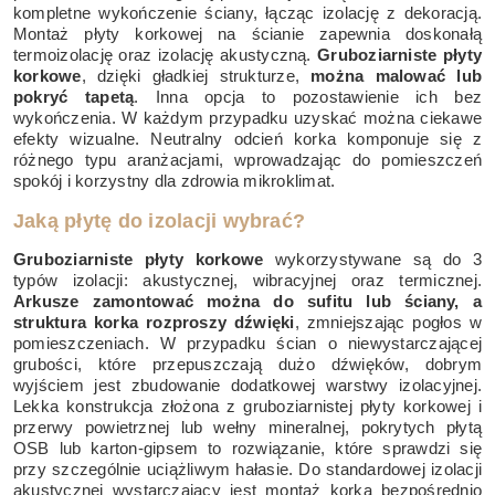
kompletne wykończenie ściany, łącząc izolację z dekoracją.
Montaż płyty korkowej na ścianie zapewnia doskonałą
termoizolację oraz izolację akustyczną.
Gruboziarniste płyty
korkowe
, dzięki gładkiej strukturze,
można malować lub
pokryć tapetą
. Inna opcja to pozostawienie ich bez
wykończenia. W każdym przypadku uzyskać można ciekawe
efekty wizualne. Neutralny odcień korka komponuje się z
różnego typu aranżacjami, wprowadzając do pomieszczeń
spokój i korzystny dla zdrowia mikroklimat.
Jaką płytę do izolacji wybrać?
Gruboziarniste płyty korkowe
wykorzystywane są do 3
typów izolacji: akustycznej, wibracyjnej oraz termicznej.
Arkusze zamontować można do sufitu lub ściany, a
struktura korka rozproszy dźwięki
, zmniejszając pogłos w
pomieszczeniach. W przypadku ścian o niewystarczającej
grubości, które przepuszczają dużo dźwięków, dobrym
wyjściem jest zbudowanie dodatkowej warstwy izolacyjnej.
Lekka konstrukcja złożona z gruboziarnistej płyty korkowej i
przerwy powietrznej lub wełny mineralnej, pokrytych płytą
OSB lub karton-gipsem to rozwiązanie, które sprawdzi się
przy szczególnie uciążliwym hałasie. Do standardowej izolacji
akustycznej wystarczający jest montaż korka bezpośrednio