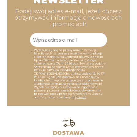
NEWSLETTER
Podaj swój adres e-mail, jeżeli chcesz
otrzymywać informacje o nowościach
i promocjach.
Wyrażam zgodę na przesyłanie informacji
handlowych za pomocą środków komunikacji
elektronicznej w rozumieniu ustawy z dnia 18
lipca 2002 roku o świadczenie usług drogą
elektroniczną (Dz.U. 2020 poz. 344 tj.) na podany
adres email na temat usług oferowanych przez
KORK.PL SPÓŁKA Z OGRANICZONĄ
ODPOWIEDZIALNOŚCIĄ, ul. Nowosolska 12, 60-171
Poznań. Zgoda jest dobrowolna i może być w
każdej chwili wycofana, poprzez np. przesłanie
wiadomości e-mail na adres sklep@korkowy.pl
Wycofanie zgody nie wpływa na zgodność z
prawem przetwarzania, którego dokonano na
podstawie zgody przed jej wycofaniem. Zasady
ochrony danych osobowych
spawdź
DOSTAWA