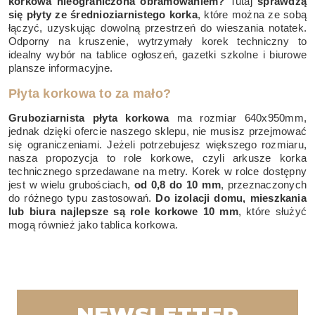
korkowa nieograniczona obramowaniem?
Tutaj
sprawdzą
się płyty ze średnioziarnistego korka
, które można ze sobą
łączyć, uzyskując dowolną przestrzeń do wieszania notatek.
Odporny na kruszenie, wytrzymały korek techniczny to
idealny wybór na tablice ogłoszeń, gazetki szkolne i biurowe
plansze informacyjne.
Płyta korkowa to za mało?
Gruboziarnista płyta korkowa
ma rozmiar 640x950mm,
jednak dzięki ofercie naszego sklepu, nie musisz przejmować
się ograniczeniami. Jeżeli potrzebujesz większego rozmiaru,
nasza propozycja to
role korkowe
, czyli arkusze korka
technicznego sprzedawane na metry. Korek w rolce dostępny
jest w wielu grubościach,
od 0,8 do 10 mm
, przeznaczonych
do różnego typu zastosowań.
Do izolacji domu, mieszkania
lub biura najlepsze są role korkowe 10 mm
, które służyć
mogą również jako tablica korkowa.