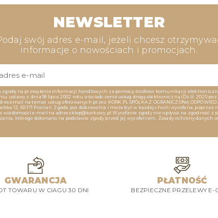
NEWSLETTER
Podaj swój adres e-mail, jeżeli chcesz otrzymywa
informacje o nowościach i promocjach.
zgodę na przesyłanie informacji handlowych za pomocą środków komunikacji elektroniczn
u ustawy z dnia 18 lipca 2002 roku o świadczenie usług drogą elektroniczną (Dz.U. 2020 poz. 
dres email na temat usług oferowanych przez KORK.PL SPÓŁKA Z OGRANICZONĄ ODPOWIED
olska 12, 60-171 Poznań. Zgoda jest dobrowolna i może być w każdej chwili wycofana, poprzez 
ie wiadomości e-mail na adres sklep@korkowy.pl Wycofanie zgody nie wpływa na zgodność z
zania, którego dokonano na podstawie zgody przed jej wycofaniem. Zasady ochrony danych 
GWARANCJA
PŁATNOŚĆ
T TOWARU W CIAGU 30 DNI
BEZPIECZNE PRZELEWY E-