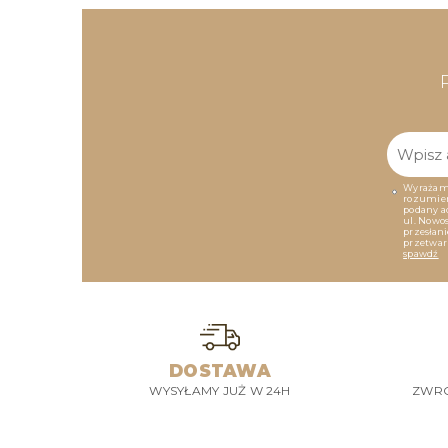
Wyrażam 
rozumieni
podany a
ul. Nowos
przesłan
przetwar
spawdź
DOSTAWA
WYSYŁAMY JUŻ W 24H
ZWRO