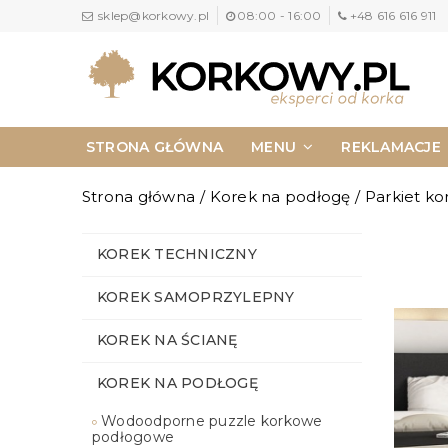
sklep@korkowy.pl
08:00 - 16:00
+48 616 616 911
STRONA GŁÓWNA
MENU
REKLAMACJE
NAPISZ DO NAS
KONTAKT
Strona główna
/
Korek na podłogę
/
Parkiet ko
KOREK TECHNICZNY
KOREK SAMOPRZYLEPNY
KOREK NA ŚCIANĘ
KOREK NA PODŁOGĘ
Wodoodporne puzzle korkowe
podłogowe