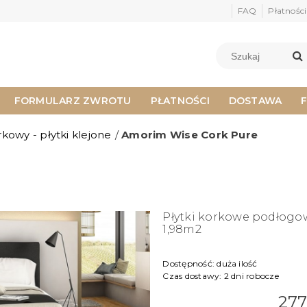
FAQ
Płatności
FORMULARZ ZWROTU
PŁATNOŚCI
DOSTAWA
rkowy - płytki klejone
/
Amorim Wise Cork Pure
Płytki korkowe podłogo
1,98m2
Dostępność:
duża ilość
Czas dostawy:
2 dni robocze
277