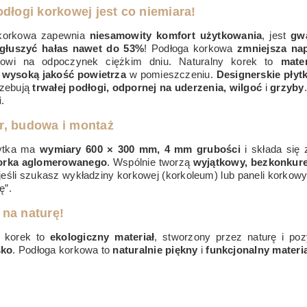
odłogi korkowej jest co niemiara!
korkowa zapewnia
niesamowity komfort użytkowania
, jest
gwa
głuszyć hałas nawet do 53%
! Podłoga korkowa
zmniejsza nap
powi na odpoczynek ciężkim dniu. Naturalny korek to
mater
a
wysoką jakość powietrza
w pomieszczeniu.
Designerskie płytk
rzebują
trwałej podłogi, odpornej na uderzenia, wilgoć
i
grzyby
i
.
r, budowa i montaż
łytka ma
wymiary 600 × 300 mm, 4 mm grubości
i składa się 
orka aglomerowanego
. Wspólnie tworzą
wyjątkowy, bezkonkur
jeśli szukasz wykładziny korkowej (korkoleum) lub paneli korkowyc
ę”.
na naturę!
y korek to
ekologiczny materiał
, stworzony przez naturę i p
sko
. Podłoga korkowa to
naturalnie piękny
i
funkcjonalny materia