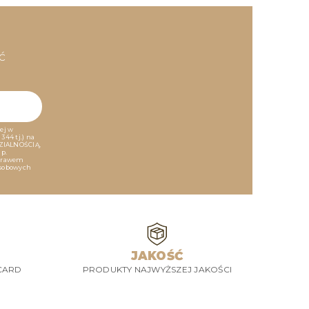
ć
ej w
344 tj.) na
ZIALNOŚCIĄ,
np.
 prawem
osobowych
JAKOŚĆ
CARD
PRODUKTY NAJWYŻSZEJ JAKOŚCI