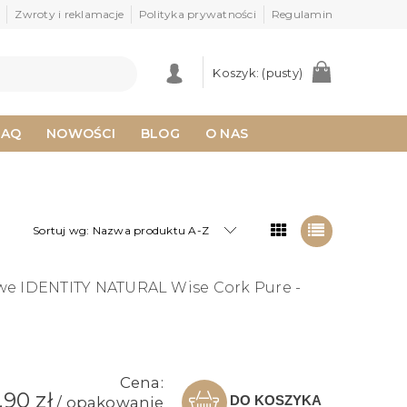
Zwroty i reklamacje
Polityka prywatności
Regulamin
Koszyk:
(pusty)
FAQ
NOWOŚCI
BLOG
O NAS
Sortuj wg:
Nazwa produktu A-Z
we IDENTITY NATURAL Wise Cork Pure -
Cena:
,90 zł
DO KOSZYKA
/ opakowanie