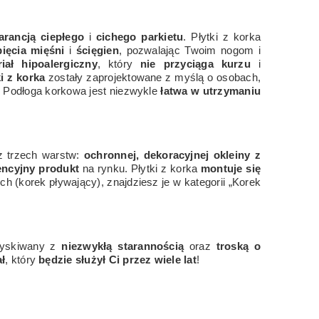
rancją ciepłego
i
cichego parkietu
. Płytki z korka
ięcia mięśni
i
ścięgien
, pozwalając Twoim nogom i
iał hipoalergiczny
, który
nie przyciąga kurzu
i
i z korka
zostały zaprojektowane z myślą o osobach,
. Podłoga korkowa jest niezwykle
łatwa w utrzymaniu
z trzech warstw:
ochronnej, dekoracyjnej okleiny z
encyjny produkt
na rynku. Płytki z korka
montuje się
h (korek pływający), znajdziesz je w kategorii „Korek
ozyskiwany z
niezwykłą starannością
oraz
troską o
ł
, który
będzie służył Ci przez wiele lat
!