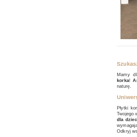
Szukasz
Mamy dl
korka
!
A
naturę.
Uniwer
Płytki k
Twojego 
dla dzie
wymagają
Odkryj ws