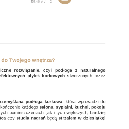
151,46 zł / m2
i do Twojego wnętrza?
giczne rozwiązanie
, czyli
podłoga z naturalnego
 efektownych płytek korkowych
stworzonych przez
przemyślana podłoga korkowa
, która wprowadzi do
kończenie każdego
salonu, sypialni, kuchni, pokoju
ych pomieszczeniach, jak i tych większych, bardziej
ńca
czy
studia nagrań
będą
strzałem w dziesiątkę
!