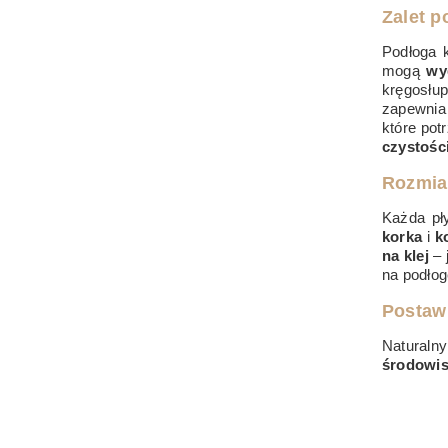
Zalet p
Podłoga 
mogą
wy
kręgosłu
zapewni
które pot
czystośc
Rozmia
Każda p
korka
i
k
na klej
– 
na podłog
Postaw 
Naturaln
środowi