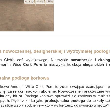
 nowoczesnej, designerskiej i wytrzymałej podłog
a Ciebie coś wyjątkowego! Niezwykle
nowatorskie
i
ekolo
morim Wise Cork Pure
to niezwykła kolekcja
eleganckich i
salna podłoga korkowa
orkowe Amorim Wise Cork Pure to zdumiewająco
czarująca i 
wnętrza
relaks, spokój
i
ukojenie
.
Nowoczesne
i
praktycznie
wy
cka
czy
biura
. Podłoga korkowa sprawdzi się zarówno w mniejsz
cych. Płytki z korka jako
profesjonalna podłoga do szkoły ta
zystkie wzory i odcienie – który wybierzesz do swojego wnętrza?