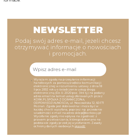
formacie.
NEWSLETTER
Podaj swój adres e-mail, jeżeli chcesz
otrzymywać informacje o nowościach
i promocjach.
Wyrażam zgodę na przesyłanie informacji
handlowych za pomocą środków komunikacji
elektronicznej w rozumieniu ustawy z dnia 18
lipca 2002 roku o świadczenie usług drogą
elektroniczną (Dz.U. 2020 poz. 344 tj.) na podany
adres email na temat usług oferowanych przez
KORK.PL SPÓŁKA Z OGRANICZONĄ
ODPOWIEDZIALNOŚCIĄ, ul. Nowosolska 12, 60-171
Poznań. Zgoda jest dobrowolna i może być w
każdej chwili wycofana, poprzez np. przesłanie
wiadomości e-mail na adres sklep@korkowy.pl
Wycofanie zgody nie wpływa na zgodność z
prawem przetwarzania, którego dokonano na
podstawie zgody przed jej wycofaniem. Zasady
ochrony danych osobowych
spawdź