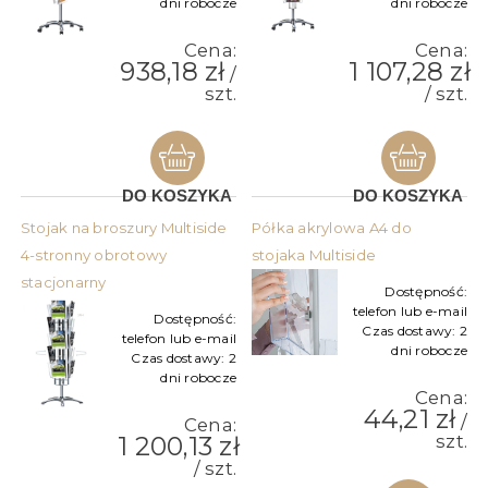
dni robocze
dni robocze
Cena:
Cena:
938,18 zł
1 107,28 zł
/
szt.
/ szt.
DO KOSZYKA
DO KOSZYKA
Stojak na broszury Multiside
Półka akrylowa A4 do
4-stronny obrotowy
stojaka Multiside
stacjonarny
Dostępność:
telefon lub e-mail
Dostępność:
Czas dostawy:
2
telefon lub e-mail
dni robocze
Czas dostawy:
2
dni robocze
Cena:
44,21 zł
/
Cena:
1 200,13 zł
szt.
/ szt.