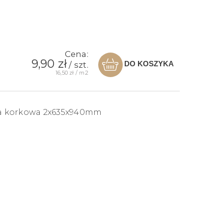
Cena:
9,90 zł
DO KOSZYKA
/ szt.
16,50 zł / m2
a korkowa 2x635x940mm