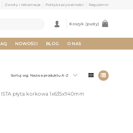
Zwroty i reklamacje
Polityka prywatności
Regulamin
Koszyk:
(pusty)
FAQ
NOWOŚCI
BLOG
O NAS
Sortuj wg:
Nazwa produktu A-Z
TA płyta korkowa 1x635x940mm