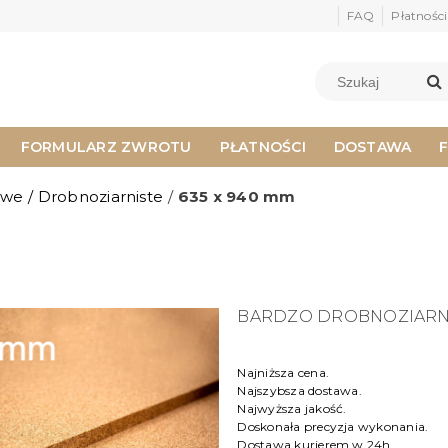
FAQ
Płatności
FORMULARZ ZWROTU
PŁATNOŚCI
DOSTAWA
owe
/
Drobnoziarniste
/
635 x 940 mm
BARDZO DROBNOZIARNIS
Najniższa cena.
Najszybsza dostawa.
Najwyższa jakość.
Doskonała precyzja wykonania.
Dostawa kurierem w 24h.