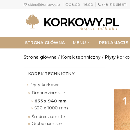
sklep@korkowy.pl
08:00 - 16:00
+48 616 616 911
STRONA GŁÓWNA
MENU
REKLAMACJE
NAPISZ DO NAS
KONTAKT
Strona główna
/
Korek techniczny
/
Płyty kork
KOREK TECHNICZNY
Płyty korkowe
Drobnoziarniste
635 x 940 mm
500 x 1000 mm
Średnioziarniste
Gruboziarniste