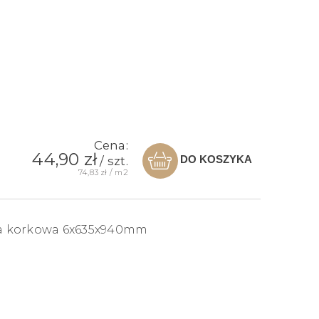
Cena:
44,90 zł
DO KOSZYKA
/ szt.
74,83 zł / m2
a korkowa 6x635x940mm