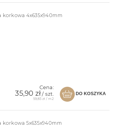
a korkowa 4x635x940mm
Cena:
35,90 zł
DO KOSZYKA
/ szt.
59,83 zł / m2
a korkowa 5x635x940mm