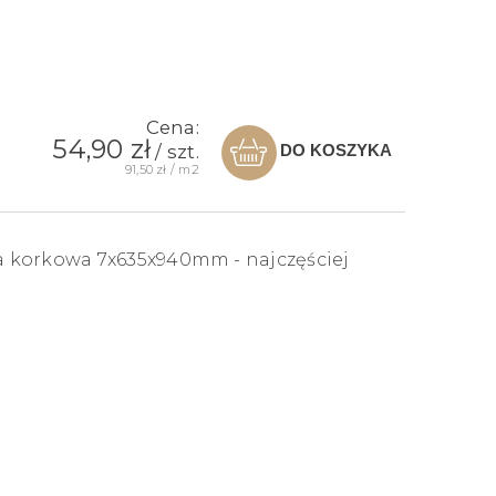
Cena:
54,90 zł
DO KOSZYKA
/ szt.
91,50 zł / m2
korkowa 7x635x940mm - najczęściej