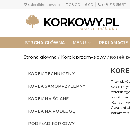
sklep@korkowy.pl
08:00 - 16:00
+48 616 616 911
STRONA GŁÓWNA
MENU
REKLAMACJE
NAPISZ DO NAS
KONTAKT
Strona główna
/
Korek przemysłowy
/
Korek p
KORE
KOREK TECHNICZNY
Przy obróbc
KOREK SAMOPRZYLEPNY
Szkło (kry
polerskieg
jakości ta
KOREK NA ŚCIANĘ
różnych wy
Gwarantuj
KOREK NA PODŁOGĘ
parametra
PODKŁAD KORKOWY