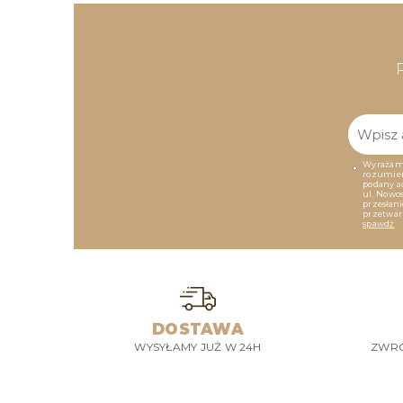
Wyrażam 
rozumieni
podany a
ul. Nowos
przesłan
przetwar
spawdź
DOSTAWA
WYSYŁAMY JUŻ W 24H
ZWRO