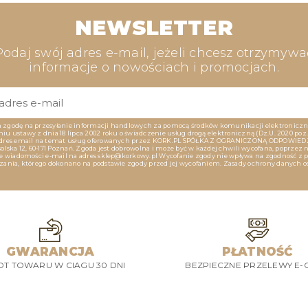
NEWSLETTER
Podaj swój adres e-mail, jeżeli chcesz otrzymywa
informacje o nowościach i promocjach.
zgodę na przesyłanie informacji handlowych za pomocą środków komunikacji elektroniczn
u ustawy z dnia 18 lipca 2002 roku o świadczenie usług drogą elektroniczną (Dz.U. 2020 poz. 
dres email na temat usług oferowanych przez KORK.PL SPÓŁKA Z OGRANICZONĄ ODPOWIED
olska 12, 60-171 Poznań. Zgoda jest dobrowolna i może być w każdej chwili wycofana, poprzez 
ie wiadomości e-mail na adres sklep@korkowy.pl Wycofanie zgody nie wpływa na zgodność z
zania, którego dokonano na podstawie zgody przed jej wycofaniem. Zasady ochrony danych 
GWARANCJA
PŁATNOŚĆ
T TOWARU W CIAGU 30 DNI
BEZPIECZNE PRZELEWY E-