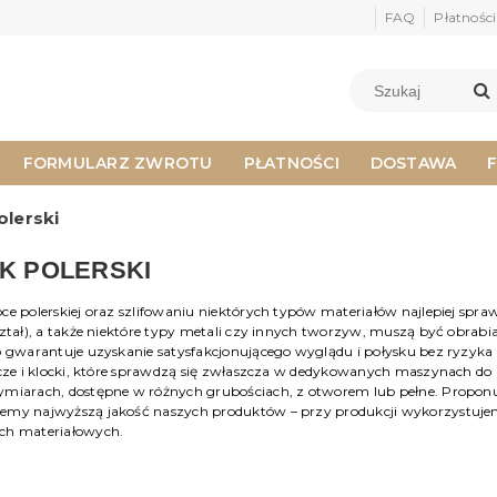
FAQ
Płatności
FORMULARZ ZWROTU
PŁATNOŚCI
DOSTAWA
olerski
K POLERSKI
e polerskiej oraz szlifowaniu niektórych typów materiałów najlepiej sprawdz
ształ), a także niektóre typy metali czy innych tworzyw, muszą być obrabi
o gwarantuje uzyskanie satysfakcjonującego wyglądu i połysku bez ryzyk
rcze i klocki, które sprawdzą się zwłaszcza w dedykowanych maszynach do
miarach, dostępne w różnych grubościach, z otworem lub pełne. Proponu
emy najwyższą jakość naszych produktów – przy produkcji wykorzystuj
ch materiałowych.