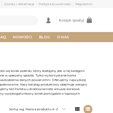
Zwroty i reklamacje
Polityka prywatności
Regulamin
Koszyk:
(pusty)
FAQ
NOWOŚCI
BLOG
O NAS
i się korek polerski, który dostępny jest w tej kategorii.
ane w specjalny sposób. Tylko wykorzystanie korka
a uszkodzenia danych powierzchni. Oferujemy najwyższej
 polerowania. Nasz katalog produktowy obejmuje wersje o
jemy też Państwu drobnoziarniste arkusze korkowe.
emy wysokogatunkowy korek portugalski o topowych
Sortuj wg:
Nazwa produktu A-Z