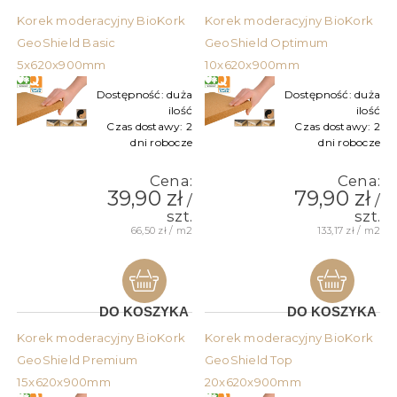
Korek moderacyjny BioKork
Korek moderacyjny BioKork
GeoShield Basic
GeoShield Optimum
5x620x900mm
10x620x900mm
Dostępność:
duża
Dostępność:
duża
ilość
ilość
Czas dostawy:
2
Czas dostawy:
2
dni robocze
dni robocze
Cena:
Cena:
39,90 zł
79,90 zł
/
/
szt.
szt.
66,50 zł / m2
133,17 zł / m2
DO KOSZYKA
DO KOSZYKA
Korek moderacyjny BioKork
Korek moderacyjny BioKork
GeoShield Premium
GeoShield Top
15x620x900mm
20x620x900mm