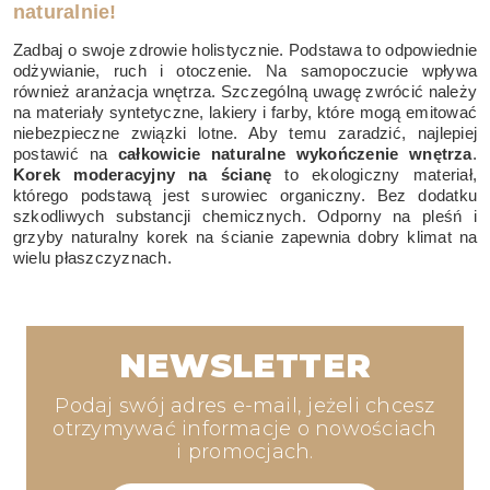
naturalnie!
Zadbaj o swoje zdrowie holistycznie. Podstawa to odpowiednie
odżywianie, ruch i otoczenie. Na samopoczucie wpływa
również aranżacja wnętrza. Szczególną uwagę zwrócić należy
na materiały syntetyczne, lakiery i farby, które mogą emitować
niebezpieczne związki lotne. Aby temu zaradzić, najlepiej
postawić na
całkowicie naturalne wykończenie wnętrza
.
Korek moderacyjny na ścianę
to ekologiczny materiał,
którego podstawą jest surowiec organiczny. Bez dodatku
szkodliwych substancji chemicznych. Odporny na pleśń i
grzyby naturalny korek na ścianie zapewnia dobry klimat na
wielu płaszczyznach.
NEWSLETTER
Podaj swój adres e-mail, jeżeli chcesz
otrzymywać informacje o nowościach
i promocjach.