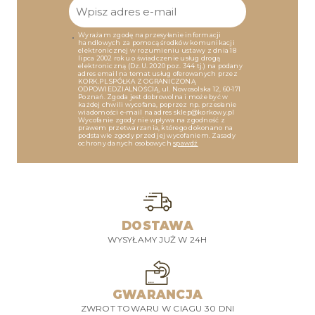
Wyrażam zgodę na przesyłanie informacji
handlowych za pomocą środków komunikacji
elektronicznej w rozumieniu ustawy z dnia 18
lipca 2002 roku o świadczenie usług drogą
elektroniczną (Dz.U. 2020 poz. 344 tj.) na podany
adres email na temat usług oferowanych przez
KORK.PL SPÓŁKA Z OGRANICZONĄ
ODPOWIEDZIALNOŚCIĄ, ul. Nowosolska 12, 60-171
Poznań. Zgoda jest dobrowolna i może być w
każdej chwili wycofana, poprzez np. przesłanie
wiadomości e-mail na adres sklep@korkowy.pl
Wycofanie zgody nie wpływa na zgodność z
prawem przetwarzania, którego dokonano na
podstawie zgody przed jej wycofaniem. Zasady
ochrony danych osobowych
spawdź
DOSTAWA
WYSYŁAMY JUŻ W 24H
GWARANCJA
ZWROT TOWARU W CIAGU 30 DNI