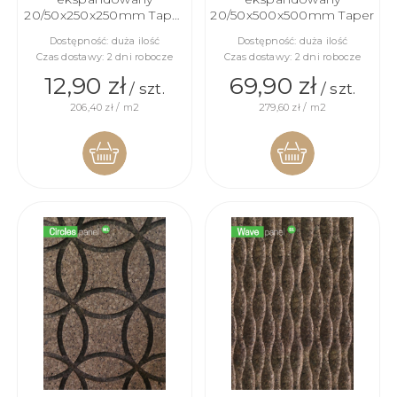
20/50x250x250mm Taper
20/50x500x500mm Taper
Mini
Dostępność:
duża ilość
Dostępność:
duża ilość
Czas dostawy:
2 dni robocze
Czas dostawy:
2 dni robocze
12,90 zł
69,90 zł
/ szt.
/ szt.
206,40 zł / m2
279,60 zł / m2
DO
DO
KOSZYKA
KOSZYKA