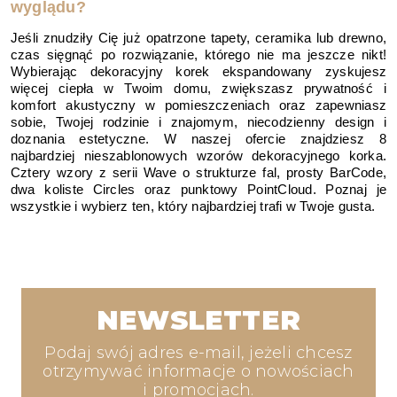
wyglądu?
Jeśli znudziły Cię już opatrzone tapety, ceramika lub drewno,
czas sięgnąć po rozwiązanie, którego nie ma jeszcze nikt!
Wybierając dekoracyjny korek ekspandowany zyskujesz
więcej ciepła w Twoim domu, zwiększasz prywatność i
komfort akustyczny w pomieszczeniach oraz zapewniasz
sobie, Twojej rodzinie i znajomym, niecodzienny design i
doznania estetyczne. W naszej ofercie znajdziesz 8
najbardziej nieszablonowych wzorów dekoracyjnego korka.
Cztery wzory z serii Wave o strukturze fal, prosty BarCode,
dwa koliste Circles oraz punktowy PointCloud. Poznaj je
wszystkie i wybierz ten, który najbardziej trafi w Twoje gusta.
NEWSLETTER
Podaj swój adres e-mail, jeżeli chcesz
otrzymywać informacje o nowościach
i promocjach.