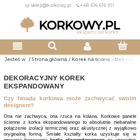
sklep@korkowy.pl
+48 616 616 911
Jesteś w
/
Strona główna
/
Korek na ścianę
/
Dekoracy
DEKORACYJNY KOREK
EKSPANDOWANY
Czy fasada korkowa może zachwycać swoim
designem?
Ona nie zachwyca, ona rzuca na kolana. Korkowe panele
ścienne z korka ekspandowanego to absolutnie niebanalne
połączenie izolacji termicznej oraz akustycznej z wyjątkowo
oryginalną formą. Śmiałe kształty korka uzyskuje się w
procesie frezowania
korka ekspandowanego
na specjalnie