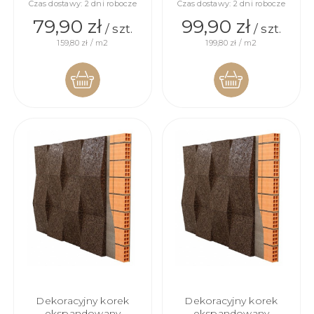
Czas dostawy:
2 dni robocze
Czas dostawy:
2 dni robocze
79,90 zł
99,90 zł
/ szt.
/ szt.
159,80 zł / m2
199,80 zł / m2
DO
DO
KOSZYKA
KOSZYKA
Dekoracyjny korek
Dekoracyjny korek
ekspandowany
ekspandowany