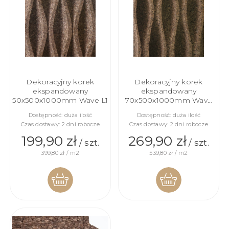
Dekoracyjny korek
Dekoracyjny korek
ekspandowany
ekspandowany
50x500x1000mm Wave L1
70x500x1000mm Wave
L2
Dostępność:
duża ilość
Dostępność:
duża ilość
Czas dostawy:
2 dni robocze
Czas dostawy:
2 dni robocze
199,90 zł
269,90 zł
/ szt.
/ szt.
399,80 zł / m2
539,80 zł / m2
DO
DO