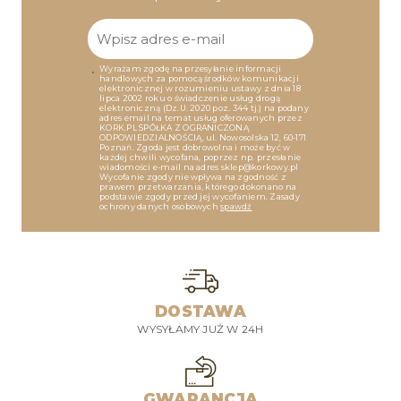
Wyrażam zgodę na przesyłanie informacji
handlowych za pomocą środków komunikacji
elektronicznej w rozumieniu ustawy z dnia 18
lipca 2002 roku o świadczenie usług drogą
elektroniczną (Dz.U. 2020 poz. 344 tj.) na podany
adres email na temat usług oferowanych przez
KORK.PL SPÓŁKA Z OGRANICZONĄ
ODPOWIEDZIALNOŚCIĄ, ul. Nowosolska 12, 60-171
Poznań. Zgoda jest dobrowolna i może być w
każdej chwili wycofana, poprzez np. przesłanie
wiadomości e-mail na adres sklep@korkowy.pl
Wycofanie zgody nie wpływa na zgodność z
prawem przetwarzania, którego dokonano na
podstawie zgody przed jej wycofaniem. Zasady
ochrony danych osobowych
spawdź
DOSTAWA
WYSYŁAMY JUŻ W 24H
GWARANCJA