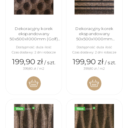
Dekoracyjny korek
Dekoracyjny korek
ekspandowany
ekspandowany
50x500x1000mm (Golf)
50x500x1000mm
PointCloud M1
BarCode M1
Dostępność:
duża ilość
Dostępność:
duża ilość
Czas dostawy:
2 dni robocze
Czas dostawy:
2 dni robocze
199,90 zł
199,90 zł
/ szt.
/ szt.
399,80 zł / m2
399,80 zł / m2
DO
DO
KOSZYKA
KOSZYKA