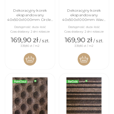
Dekoracyjny korek
Dekoracyjny korek
ekspandowany
ekspandowany
40x500x1000mm Circles
40x500x1000mm Wave
M1
S1
Dostępność:
duża ilość
Dostępność:
duża ilość
Czas dostawy:
2 dni robocze
Czas dostawy:
2 dni robocze
169,90 zł
169,90 zł
/ szt.
/ szt.
339,80 zł / m2
339,80 zł / m2
DO
DO
KOSZYKA
KOSZYKA