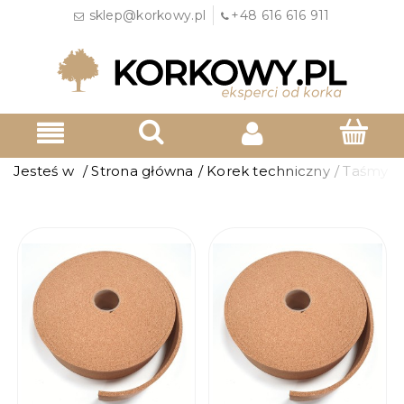
sklep@korkowy.pl
+48 616 616 911
Jesteś w
/
Strona główna
/
Korek techniczny
/
Taśmy k