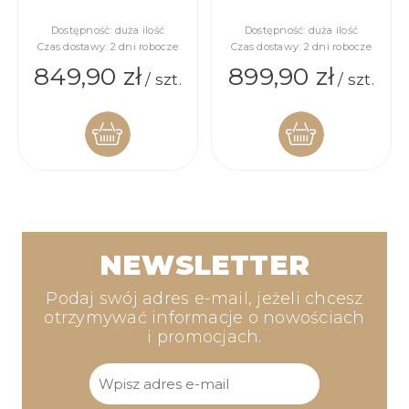
Dostępność:
duża ilość
Dostępność:
duża ilość
Czas dostawy:
2 dni robocze
Czas dostawy:
2 dni robocze
849,90 zł
899,90 zł
/ szt.
/ szt.
DO
DO
KOSZYKA
KOSZYKA
NEWSLETTER
Podaj swój adres e-mail, jeżeli chcesz
otrzymywać informacje o nowościach
i promocjach.