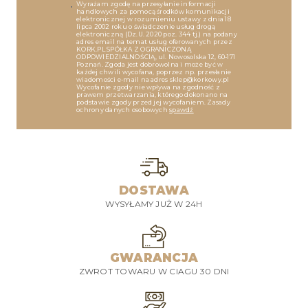
Wyrażam zgodę na przesyłanie informacji
handlowych za pomocą środków komunikacji
elektronicznej w rozumieniu ustawy z dnia 18
lipca 2002 roku o świadczenie usług drogą
elektroniczną (Dz.U. 2020 poz. 344 tj.) na podany
adres email na temat usług oferowanych przez
KORK.PL SPÓŁKA Z OGRANICZONĄ
ODPOWIEDZIALNOŚCIĄ, ul. Nowosolska 12, 60-171
Poznań. Zgoda jest dobrowolna i może być w
każdej chwili wycofana, poprzez np. przesłanie
wiadomości e-mail na adres sklep@korkowy.pl
Wycofanie zgody nie wpływa na zgodność z
prawem przetwarzania, którego dokonano na
podstawie zgody przed jej wycofaniem. Zasady
ochrony danych osobowych
spawdź
DOSTAWA
WYSYŁAMY JUŻ W 24H
GWARANCJA
ZWROT TOWARU W CIAGU 30 DNI