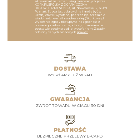
adres email na temat usług oferowanych przez
KORK.PL SPÓŁKA Z OGRANICZONĄ
ODPOWIEDZIALNOŚCIĄ, ul. Nowosolska 12, 60-171
Poznań. Zgoda jest dobrowolna i może być w
każdej chwili wycofana, poprzez np. przesłanie
wiadomości e-mail na adres sklep@korkowy.pl
Wycofanie zgody nie wpływa na zgodność z
prawem przetwarzania, którego dokonano na
podstawie zgody przed jej wycofaniem. Zasady
ochrony danych osobowych
spawdź
DOSTAWA
WYSYŁAMY JUŻ W 24H
GWARANCJA
ZWROT TOWARU W CIAGU 30 DNI
PŁATNOŚĆ
BEZPIECZNE PRZELEWY E-CARD