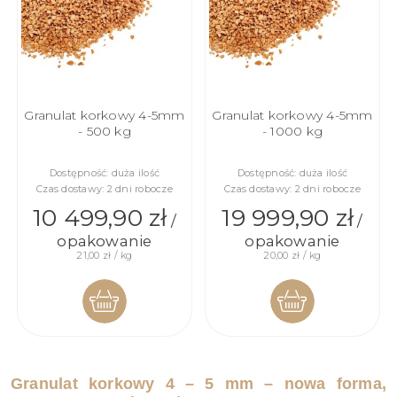
Granulat korkowy 4-5mm
Granulat korkowy 4-5mm
- 500 kg
- 1000 kg
Dostępność:
duża ilość
Dostępność:
duża ilość
Czas dostawy:
2 dni robocze
Czas dostawy:
2 dni robocze
10 499,90 zł
19 999,90 zł
/
/
opakowanie
opakowanie
21,00 zł / kg
20,00 zł / kg
DO
DO
Granulat korkowy 4 – 5 mm – nowa forma,
KOSZYKA
KOSZYKA