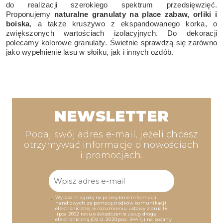
do realizacji szerokiego spektrum przedsięwzięć.
Proponujemy
naturalne granulaty na place zabaw
, orliki i
boiska
, a także kruszywo z ekspandowanego korka, o
zwiększonych wartościach izolacyjnych. Do dekoracji
polecamy
kolorowe granulaty
. Świetnie sprawdzą się zarówno
jako wypełnienie lasu w słoiku, jak i innych ozdób.
NEWSLETTER
Podaj swój adres e-mail, jeżeli chcesz
otrzymywać informacje o nowościach
i promocjach.
Wyrażam zgodę na przesyłanie informacji
handlowych za pomocą środków komunikacji
elektronicznej w rozumieniu ustawy z dnia 18
lipca 2002 roku o świadczenie usług drogą
elektroniczną (Dz.U. 2020 poz. 344 tj.) na podany