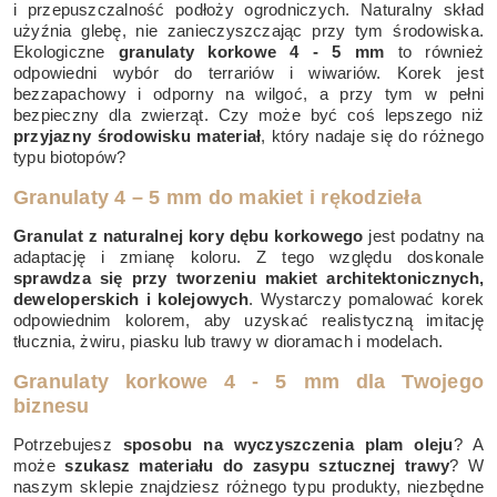
i przepuszczalność podłoży ogrodniczych. Naturalny skład
użyźnia glebę, nie zanieczyszczając przy tym środowiska.
Ekologiczne
granulaty korkowe 4 - 5 mm
to również
odpowiedni wybór do terrariów i wiwariów. Korek jest
bezzapachowy i odporny na wilgoć, a przy tym w pełni
bezpieczny dla zwierząt. Czy może być coś lepszego niż
przyjazny środowisku materiał
, który nadaje się do różnego
typu biotopów?
Granulaty 4 – 5 mm do makiet i rękodzieła
Granulat z naturalnej kory dębu korkowego
jest podatny na
adaptację i zmianę koloru. Z tego względu doskonale
sprawdza się przy tworzeniu makiet architektonicznych,
deweloperskich i kolejowych
. Wystarczy pomalować korek
odpowiednim kolorem, aby uzyskać realistyczną imitację
tłucznia, żwiru, piasku lub trawy w dioramach i modelach.
Granulaty korkowe 4 - 5 mm dla Twojego
biznesu
Potrzebujesz
sposobu na wyczyszczenia plam oleju
? A
może
szukasz
materiału do zasypu sztucznej trawy
? W
naszym sklepie znajdziesz różnego typu produkty, niezbędne