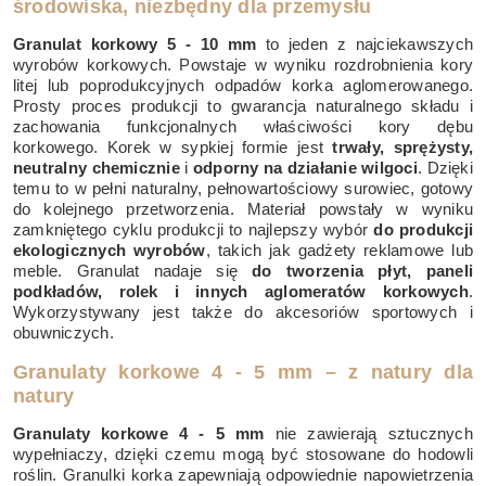
środowiska, niezbędny dla przemysłu
Granulat korkowy 5 - 10 mm
to jeden z najciekawszych
wyrobów korkowych. Powstaje w wyniku rozdrobnienia kory
litej lub poprodukcyjnych odpadów korka aglomerowanego.
Prosty proces produkcji to gwarancja naturalnego składu i
zachowania funkcjonalnych właściwości kory dębu
korkowego. Korek w sypkiej formie jest
trwały, sprężysty,
neutralny chemicznie
i
odporny na działanie wilgoci
. Dzięki
temu to w pełni naturalny, pełnowartościowy surowiec, gotowy
do kolejnego przetworzenia. Materiał powstały w wyniku
zamkniętego cyklu produkcji to najlepszy wybór
do produkcji
ekologicznych wyrobów
, takich jak gadżety reklamowe lub
meble. Granulat nadaje się
do tworzenia płyt, paneli
podkładów, rolek i innych aglomeratów korkowych
.
Wykorzystywany jest także do akcesoriów sportowych i
obuwniczych.
Granulaty korkowe 4 - 5 mm – z natury dla
natury
Granulaty korkowe 4 - 5 mm
nie zawierają sztucznych
wypełniaczy, dzięki czemu mogą być stosowane do hodowli
roślin. Granulki korka zapewniają odpowiednie napowietrzenia