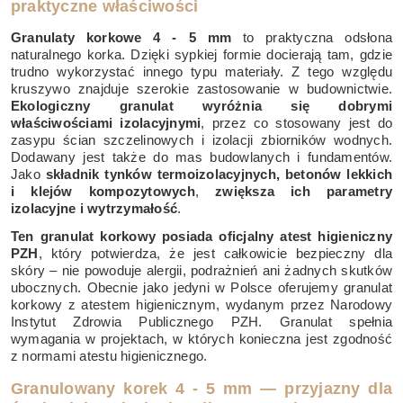
praktyczne właściwości
Granulaty korkowe 4 - 5 mm
to praktyczna odsłona
naturalnego korka. Dzięki sypkiej formie docierają tam, gdzie
trudno wykorzystać innego typu materiały. Z tego względu
kruszywo znajduje szerokie zastosowanie w budownictwie.
Ekologiczny granulat wyróżnia się dobrymi
właściwościami izolacyjnymi
, przez co stosowany jest do
zasypu ścian szczelinowych i izolacji zbiorników wodnych.
Dodawany jest także do mas budowlanych i fundamentów.
Jako
składnik tynków termoizolacyjnych, betonów lekkich
i klejów kompozytowych
,
zwiększa ich parametry
izolacyjne i wytrzymałość
.
Ten granulat korkowy posiada oficjalny atest higieniczny
PZH
, który potwierdza, że jest całkowicie bezpieczny dla
skóry – nie powoduje alergii, podrażnień ani żadnych skutków
ubocznych. Obecnie jako jedyni w Polsce oferujemy granulat
korkowy z atestem higienicznym, wydanym przez Narodowy
Instytut Zdrowia Publicznego PZH. Granulat spełnia
wymagania w projektach, w których konieczna jest zgodność
z normami atestu higienicznego.
Granulowany korek 4 - 5 mm — przyjazny dla