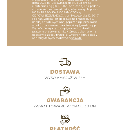
lipca 2002 roku o świadczenie usług drogą
elektroniczną (Dz.U. 2020 poz. 344 tj.) na podany
adres email na temat usług oferowanych przez
KORK.PL SPÓŁKA Z OGRANICZONĄ
ODPOWIEDZIALNOŚCIĄ, ul. Nowosolska 12, 60-171
Poznań. Zgoda jest dobrowolna i może być w
każdej chwili wycofana, poprzez np. przesłanie
wiadomości e-mail na adres sklep@korkowy.pl
Wycofanie zgody nie wpływa na zgodność z
prawem przetwarzania, którego dokonano na
podstawie zgody przed jej wycofaniem. Zasady
ochrony danych osobowych
spawdź
DOSTAWA
WYSYŁAMY JUŻ W 24H
GWARANCJA
ZWROT TOWARU W CIAGU 30 DNI
PŁATNOŚĆ