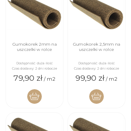
KOSZYKA
KOSZYKA
Gumokorek 2mm na
Gumokorek 2,5mm na
uszczelki w rolce
uszczelki w rolce
Dostępność:
duża ilość
Dostępność:
duża ilość
Czas dostawy:
2 dni robocze
Czas dostawy:
2 dni robocze
79,90 zł
99,90 zł
/ m2
/ m2
DO
DO
KOSZYKA
KOSZYKA