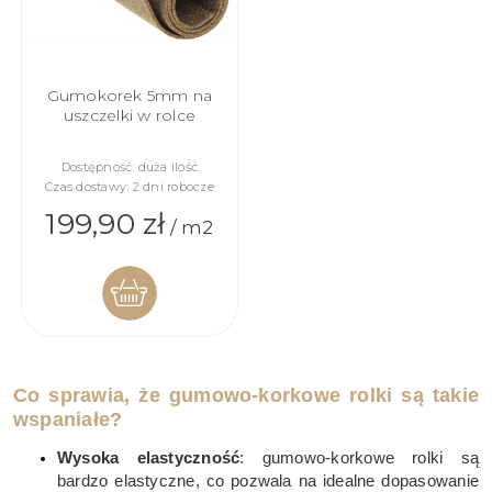
Gumokorek 5mm na
uszczelki w rolce
Dostępność:
duża ilość
Czas dostawy:
2 dni robocze
199,90 zł
/ m2
DO
Co sprawia, że gumowo-korkowe rolki są takie
KOSZYKA
wspaniałe?
Wysoka elastyczność
: gumowo-korkowe rolki są
bardzo elastyczne, co pozwala na idealne dopasowanie