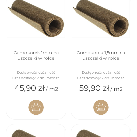
Gumokorek 1mm na
Gumokorek 1,5mm na
uszczelki w rolce
uszczelki w rolce
Dostępność:
duża ilość
Dostępność:
duża ilość
Czas dostawy:
2 dni robocze
Czas dostawy:
2 dni robocze
45,90 zł
59,90 zł
/ m2
/ m2
DO
DO