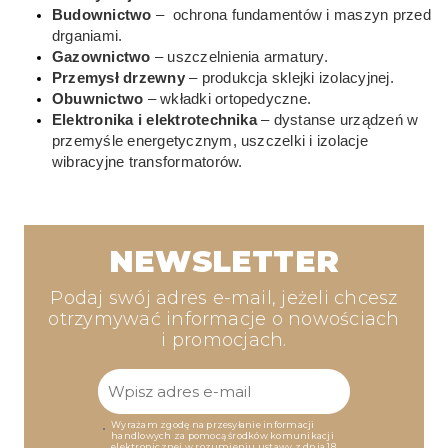
Budownictwo
– ochrona fundamentów i maszyn przed
drganiami.
Gazownictwo
– uszczelnienia armatury.
Przemysł drzewny
– produkcja sklejki izolacyjnej.
Obuwnictwo
– wkładki ortopedyczne.
Elektronika i elektrotechnika
– dystanse urządzeń w
przemyśle energetycznym, uszczelki i izolacje
wibracyjne transformatorów.
NEWSLETTER
Podaj swój adres e-mail, jeżeli chcesz
otrzymywać informacje o nowościach
i promocjach.
Wyrażam zgodę na przesyłanie informacji
handlowych za pomocą środków komunikacji
elektronicznej w rozumieniu ustawy z dnia 18