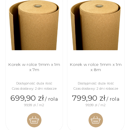
KOSZYKA
KOSZYKA
Korek w rolce 9mm x 1m
Korek w rolce 9mm x 1m
x 7m
x 8m
Dostępność:
duża ilość
Dostępność:
duża ilość
Czas dostawy:
2 dni robocze
Czas dostawy:
2 dni robocze
699,90 zł
799,90 zł
/ rola
/ rola
99,99 zł / m2
99,99 zł / m2