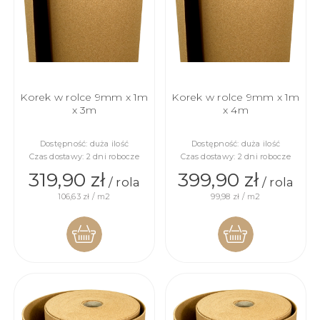
Korek w rolce 9mm x 1m
Korek w rolce 9mm x 1m
x 3m
x 4m
Dostępność:
duża ilość
Dostępność:
duża ilość
Czas dostawy:
2 dni robocze
Czas dostawy:
2 dni robocze
319,90 zł
399,90 zł
/ rola
/ rola
106,63 zł / m2
99,98 zł / m2
DO
DO
KOSZYKA
KOSZYKA