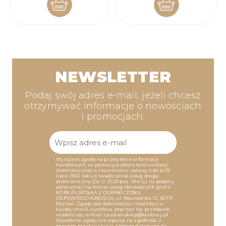
DO
DO
KOSZYKA
KOSZYKA
NEWSLETTER
Podaj swój adres e-mail, jeżeli chcesz
otrzymywać informacje o nowościach
i promocjach.
Wyrażam zgodę na przesyłanie informacji
handlowych za pomocą środków komunikacji
elektronicznej w rozumieniu ustawy z dnia 18
lipca 2002 roku o świadczenie usług drogą
elektroniczną (Dz.U. 2020 poz. 344 tj.) na podany
adres email na temat usług oferowanych przez
KORK.PL SPÓŁKA Z OGRANICZONĄ
ODPOWIEDZIALNOŚCIĄ, ul. Nowosolska 12, 60-171
Poznań. Zgoda jest dobrowolna i może być w
każdej chwili wycofana, poprzez np. przesłanie
wiadomości e-mail na adres sklep@korkowy.pl
Wycofanie zgody nie wpływa na zgodność z
prawem przetwarzania, którego dokonano na