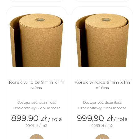
DO
DO
KOSZYKA
KOSZYKA
Korek w rolce 9mm x 1m
Korek w rolce 9mm x 1m
x 9m
x 10m
Dostępność:
duża ilość
Dostępność:
duża ilość
Czas dostawy:
2 dni robocze
Czas dostawy:
2 dni robocze
899,90 zł
999,90 zł
/ rola
/ rola
99,99 zł / m2
99,99 zł / m2