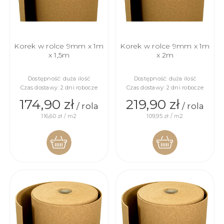
Korek w rolce 9mm x 1m
Korek w rolce 9mm x 1m
x 1,5m
x 2m
Dostępność:
duża ilość
Dostępność:
duża ilość
Czas dostawy:
2 dni robocze
Czas dostawy:
2 dni robocze
174,90 zł
219,90 zł
/ rola
/ rola
116,60 zł / m2
109,95 zł / m2
DO
DO
KOSZYKA
KOSZYKA