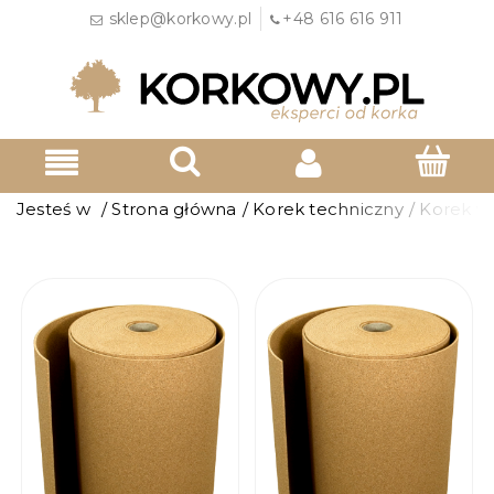
sklep@korkowy.pl
+48 616 616 911
Jesteś w
/
Strona główna
/
Korek techniczny
/
Korek w 