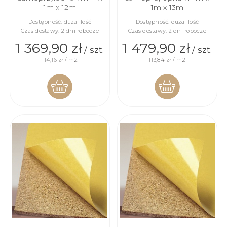
1m x 12m
1m x 13m
Dostępność:
duża ilość
Dostępność:
duża ilość
Czas dostawy:
2 dni robocze
Czas dostawy:
2 dni robocze
1 369,90 zł
1 479,90 zł
/ szt.
/ szt.
114,16 zł / m2
113,84 zł / m2
DO
DO
KOSZYKA
KOSZYKA