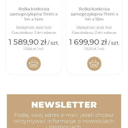
Rolka korkowa
Rolka korkowa
samoprzylepna 7mm x
samoprzylepna 7mm x
1m x 14m
1m x 15m
Dostępność:
duża ilość
Dostępność:
duża ilość
Czas dostawy:
2 dni robocze
Czas dostawy:
2 dni robocze
1 589,90 zł
1 699,90 zł
/ szt.
/ szt.
113,56 zł / m2
113,33 zł / m2
DO
DO
KOSZYKA
KOSZYKA
NEWSLETTER
Podaj swój adres e-mail, jeżeli chcesz
otrzymywać informacje o nowościach
i promocjach.