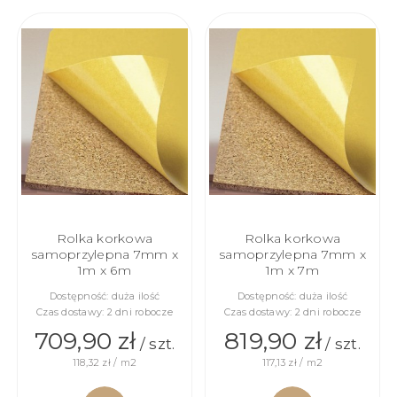
DO
DO
KOSZYKA
KOSZYKA
Rolka korkowa
Rolka korkowa
samoprzylepna 7mm x
samoprzylepna 7mm x
1m x 6m
1m x 7m
Dostępność:
duża ilość
Dostępność:
duża ilość
Czas dostawy:
2 dni robocze
Czas dostawy:
2 dni robocze
709,90 zł
819,90 zł
/ szt.
/ szt.
118,32 zł / m2
117,13 zł / m2