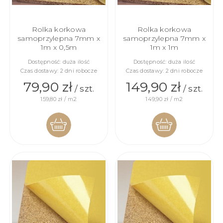
Rolka korkowa
Rolka korkowa
samoprzylepna 7mm x
samoprzylepna 7mm x
1m x 0,5m
1m x 1m
Dostępność:
duża ilość
Dostępność:
duża ilość
Czas dostawy:
2 dni robocze
Czas dostawy:
2 dni robocze
79,90 zł
149,90 zł
/ szt.
/ szt.
159,80 zł / m2
149,90 zł / m2
DO
DO
KOSZYKA
KOSZYKA