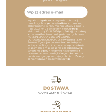
Wyrażam zgodę na przesyłanie informacji
handlowych za pomocą środków komunikacji
elektronicznej w rozumieniu ustawy z dnia 18
lipca 2002 roku o świadczenie usług drogą
elektroniczną (Dz.U. 2020 poz. 344 tj.) na podany
adres email na temat usług oferowanych przez
KORK.PL SPÓŁKA Z OGRANICZONĄ
ODPOWIEDZIALNOŚCIĄ, ul. Nowosolska 12, 60-171
Poznań. Zgoda jest dobrowolna i może być w
każdej chwili wycofana, poprzez np. przesłanie
wiadomości e-mail na adres sklep@korkowy.pl
Wycofanie zgody nie wpływa na zgodność z
prawem przetwarzania, którego dokonano na
podstawie zgody przed jej wycofaniem. Zasady
ochrony danych osobowych
spawdź
DOSTAWA
WYSYŁAMY JUŻ W 24H