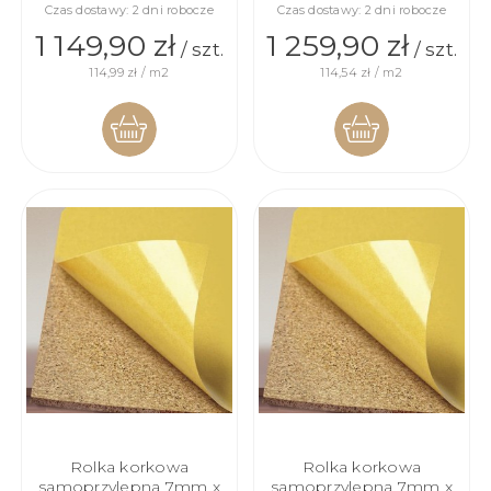
Czas dostawy:
2 dni robocze
Czas dostawy:
2 dni robocze
1 149,90 zł
1 259,90 zł
/ szt.
/ szt.
114,99 zł / m2
114,54 zł / m2
DO
DO
KOSZYKA
KOSZYKA
Rolka korkowa
Rolka korkowa
samoprzylepna 7mm x
samoprzylepna 7mm x