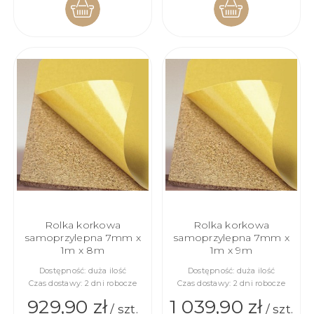
DO
DO
KOSZYKA
KOSZYKA
Rolka korkowa
Rolka korkowa
samoprzylepna 7mm x
samoprzylepna 7mm x
1m x 8m
1m x 9m
Dostępność:
duża ilość
Dostępność:
duża ilość
Czas dostawy:
2 dni robocze
Czas dostawy:
2 dni robocze
929,90 zł
1 039,90 zł
/ szt.
/ szt.