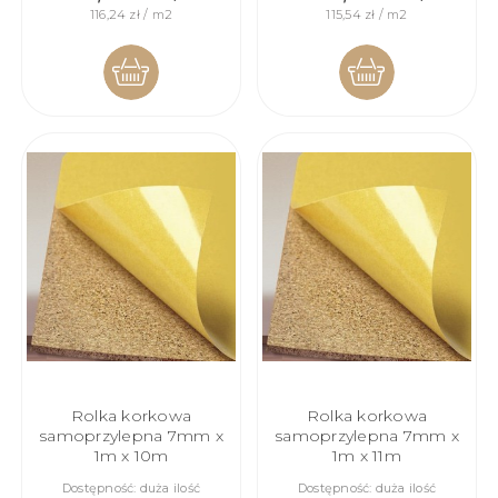
116,24 zł / m2
115,54 zł / m2
DO
DO
KOSZYKA
KOSZYKA
Rolka korkowa
Rolka korkowa
samoprzylepna 7mm x
samoprzylepna 7mm x
1m x 10m
1m x 11m
Dostępność:
duża ilość
Dostępność:
duża ilość