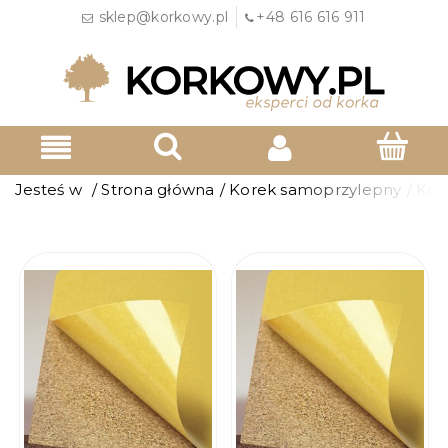
sklep@korkowy.pl
+48 616 616 911
Jesteś w
/
Strona główna
/
Korek samoprzylepny
/
Kor