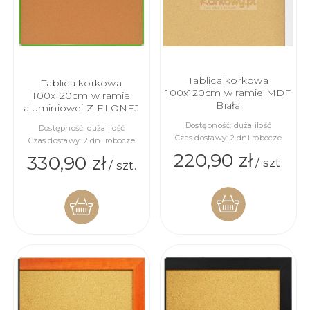
Tablica korkowa
Tablica korkowa
100x120cm w ramie MDF
100x120cm w ramie
Biała
aluminiowej ZIELONEJ
Dostępność:
duża ilość
Dostępność:
duża ilość
Czas dostawy:
2 dni robocze
Czas dostawy:
2 dni robocze
220,90 zł
330,90 zł
/ szt.
/ szt.
DO
DO
KOSZYKA
KOSZYKA