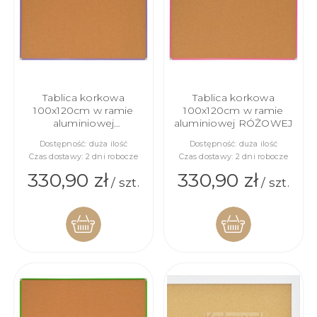
Tablica korkowa
Tablica korkowa
100x120cm w ramie
100x120cm w ramie
aluminiowej
aluminiowej RÓŻOWEJ
FIOLETOWEJ
Dostępność:
duża ilość
Dostępność:
duża ilość
Czas dostawy:
2 dni robocze
Czas dostawy:
2 dni robocze
330,90 zł
330,90 zł
/ szt.
/ szt.
DO
DO
KOSZYKA
KOSZYKA