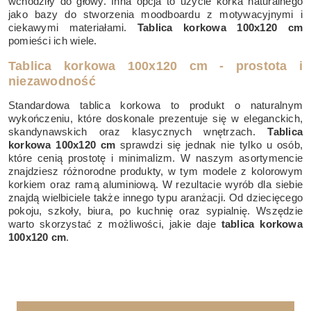
wchodziły do głowy. Inna opcja to użycie korka naturalnego
jako bazy do stworzenia moodboardu z motywacyjnymi i
ciekawymi materiałami.
Tablica korkowa 100x120 cm
pomieści ich wiele.
Tablica korkowa 100x120 cm - prostota i
niezawodność
Standardowa tablica korkowa to produkt o naturalnym
wykończeniu, które doskonale prezentuje się w eleganckich,
skandynawskich oraz klasycznych wnętrzach.
Tablica
korkowa 100x120 cm
sprawdzi się jednak nie tylko u osób,
które cenią prostotę i minimalizm. W naszym asortymencie
znajdziesz różnorodne produkty, w tym modele z kolorowym
korkiem oraz ramą aluminiową. W rezultacie wyrób dla siebie
znajdą wielbiciele także innego typu aranżacji. Od dziecięcego
pokoju, szkoły, biura, po kuchnię oraz sypialnię. Wszędzie
warto skorzystać z możliwości, jakie daje
tablica korkowa
100x120 cm
.