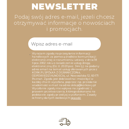
NEWSLETTER
Podaj swój adres e-mail, jeżeli chcesz
otrzymywać informacje o nowościach
i promocjach.
Wyrażam zgodę na przesyłanie informacji
handlowych za pomocą środków komunikacji
elektronicznej w rozumieniu ustawy z dnia 18
lipca 2002 roku o świadczenie usług drogą
elektroniczną (Dz.U. 2020 poz. 344 tj.) na podany
adres email na temat usług oferowanych przez
KORK.PL SPÓŁKA Z OGRANICZONĄ
ODPOWIEDZIALNOŚCIĄ, ul. Nowosolska 12, 60-171
Poznań. Zgoda jest dobrowolna i może być w
każdej chwili wycofana, poprzez np. przesłanie
wiadomości e-mail na adres sklep@korkowy.pl
Wycofanie zgody nie wpływa na zgodność z
prawem przetwarzania, którego dokonano na
podstawie zgody przed jej wycofaniem. Zasady
ochrony danych osobowych
spawdź