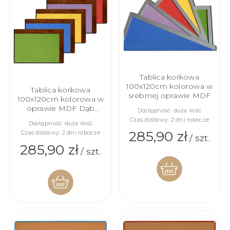
KOSZYKA
KOSZYKA
Tablica korkowa
100x120cm kolorowa w
Tablica korkowa
srebrnej oprawie MDF
100x120cm kolorowa w
oprawie MDF Dąb
Dostępność:
duża ilość
Stuletni
Czas dostawy:
2 dni robocze
Dostępność:
duża ilość
285,90 zł
Czas dostawy:
2 dni robocze
/ szt.
285,90 zł
/ szt.
DO
DO
KOSZYKA