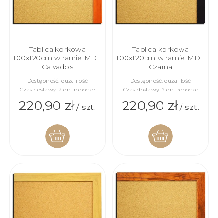
Tablica korkowa
Tablica korkowa
100x120cm w ramie MDF
100x120cm w ramie MDF
Calvados
Czarna
Dostępność:
duża ilość
Dostępność:
duża ilość
Czas dostawy:
2 dni robocze
Czas dostawy:
2 dni robocze
220,90 zł
220,90 zł
/ szt.
/ szt.
DO
DO
KOSZYKA
KOSZYKA