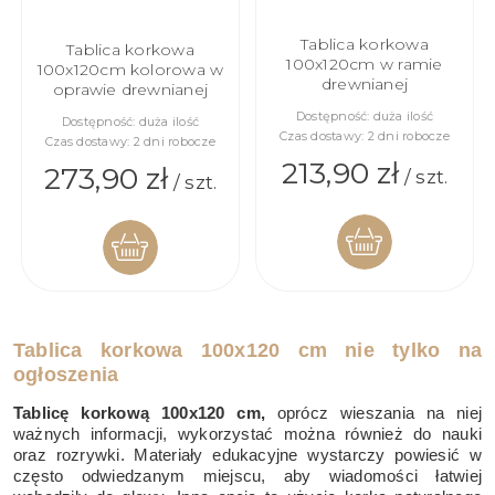
Tablica korkowa
Tablica korkowa
100x120cm w ramie
100x120cm kolorowa w
drewnianej
oprawie drewnianej
Dostępność:
duża ilość
Dostępność:
duża ilość
Czas dostawy:
2 dni robocze
Czas dostawy:
2 dni robocze
213,90 zł
273,90 zł
/ szt.
/ szt.
DO
DO
Tablica korkowa 100x120 cm nie tylko na
KOSZYKA
KOSZYKA
ogłoszenia
Tablicę korkową 100x120 cm,
oprócz wieszania na niej
ważnych informacji, wykorzystać można również do nauki
oraz rozrywki. Materiały edukacyjne wystarczy powiesić w
często odwiedzanym miejscu, aby wiadomości łatwiej