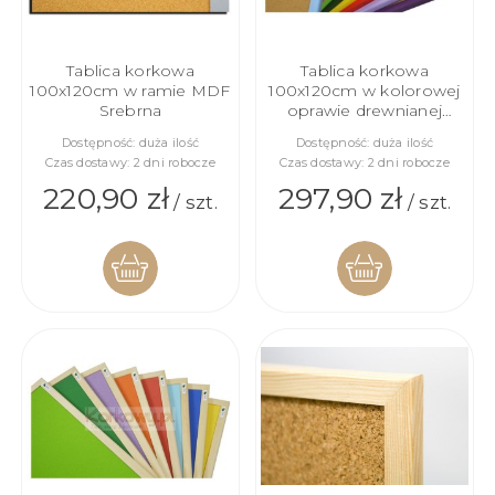
Tablica korkowa
Tablica korkowa
100x120cm w ramie MDF
100x120cm w kolorowej
Srebrna
oprawie drewnianej
lakierowanej
Dostępność:
duża ilość
Dostępność:
duża ilość
Czas dostawy:
2 dni robocze
Czas dostawy:
2 dni robocze
220,90 zł
297,90 zł
/ szt.
/ szt.
DO
DO
KOSZYKA
KOSZYKA