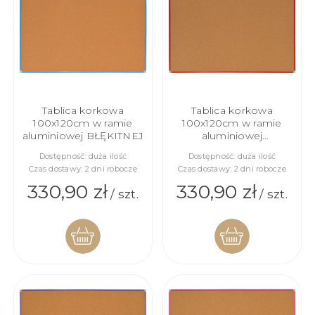
KOSZYKA
Tablica korkowa
Tablica korkowa
100x120cm w ramie
100x120cm w ramie
aluminiowej BŁĘKITNEJ
aluminiowej
CZERWONEJ
Dostępność:
duża ilość
Dostępność:
duża ilość
Czas dostawy:
2 dni robocze
Czas dostawy:
2 dni robocze
330,90 zł
330,90 zł
/ szt.
/ szt.
DO
DO
KOSZYKA
KOSZYKA