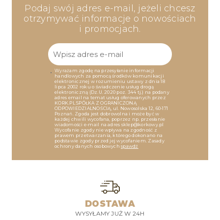
Podaj swój adres e-mail, jeżeli chcesz
otrzymywać informacje o nowościach
i promocjach.
Wyrażam zgodę na przesyłanie informacji
handlowych za pomocą środków komunikacji
elektronicznej w rozumieniu ustawy z dnia 18
lipca 2002 roku o świadczenie usług drogą
elektroniczną (Dz.U. 2020 poz. 344 tj.) na podany
adres email na temat usług oferowanych przez
KORK.PL SPÓŁKA Z OGRANICZONĄ
ODPOWIEDZIALNOŚCIĄ, ul. Nowosolska 12, 60-171
Poznań. Zgoda jest dobrowolna i może być w
każdej chwili wycofana, poprzez np. przesłanie
wiadomości e-mail na adres sklep@korkowy.pl
Wycofanie zgody nie wpływa na zgodność z
prawem przetwarzania, którego dokonano na
podstawie zgody przed jej wycofaniem. Zasady
ochrony danych osobowych
spawdź
DOSTAWA
WYSYŁAMY JUŻ W 24H