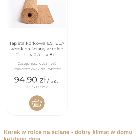
Tapeta korkowa ESTELA
korek na ścianę w rolce
2mm x 0,5m x 8m
Dostępność:
duża ilość
Czas dostawy:
2 dni robocze
94,90 zł
/ szt.
23,73 zł / m2
DO
Korek w rolce na ścianę - dobry klimat w domu
KOSZYKA
każdego dnia