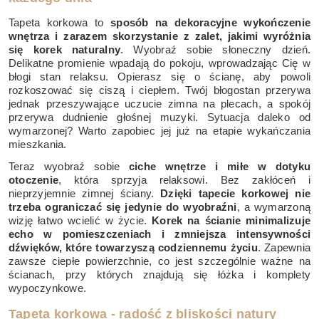
Tapeta korkowa to
sposób na dekoracyjne wykończenie
wnętrza i zarazem skorzystanie z zalet, jakimi wyróżnia
się korek naturalny
. Wyobraź sobie słoneczny dzień.
Delikatne promienie wpadają do pokoju, wprowadzając Cię w
błogi stan relaksu. Opierasz się o ścianę, aby powoli
rozkoszować się ciszą i ciepłem. Twój błogostan przerywa
jednak przeszywające uczucie zimna na plecach, a spokój
przerywa dudnienie głośnej muzyki. Sytuacja daleko od
wymarzonej? Warto zapobiec jej już na etapie wykańczania
mieszkania.
Teraz wyobraź sobie
ciche wnętrze i miłe w dotyku
otoczenie
, która sprzyja relaksowi. Bez zakłóceń i
nieprzyjemnie zimnej ściany.
Dzięki tapecie korkowej nie
trzeba ograniczać się jedynie do wyobraźni
, a wymarzoną
wizję łatwo wcielić w życie.
Korek na ścianie minimalizuje
echo w pomieszczeniach i zmniejsza intensywności
dźwięków, które towarzyszą codziennemu życiu
. Zapewnia
zawsze ciepłe powierzchnie, co jest szczególnie ważne na
ścianach, przy których znajdują się łóżka i komplety
wypoczynkowe.
Tapeta korkowa - radość z bliskości natury