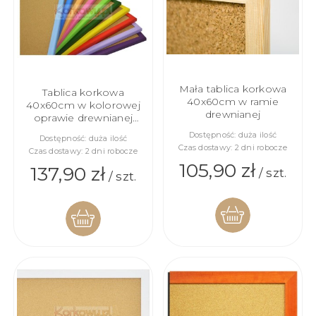
Mała tablica korkowa
Tablica korkowa
40x60cm w ramie
40x60cm w kolorowej
drewnianej
oprawie drewnianej
lakierowanej
Dostępność:
duża ilość
Dostępność:
duża ilość
Czas dostawy:
2 dni robocze
Czas dostawy:
2 dni robocze
105,90 zł
137,90 zł
/ szt.
/ szt.
DO
DO
KOSZYKA
KOSZYKA