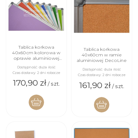
Tablica korkowa
Tablica korkowa
40x60cm kolorowa w
40x60cm w ramie
oprawie aluminiowej
aluminiowej DecoLine
DecoLine
Dostępność:
duża ilość
Dostępność:
duża ilość
Czas dostawy:
2 dni robocze
Czas dostawy:
2 dni robocze
170,90 zł
161,90 zł
/ szt.
/ szt.
DO
DO
KOSZYKA
KOSZYKA