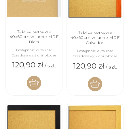
Tablica korkowa
Tablica korkowa
40x60cm w ramie MDF
40x60cm w ramie MDF
Biała
Calvados
Dostępność:
duża ilość
Dostępność:
duża ilość
Czas dostawy:
2 dni robocze
Czas dostawy:
2 dni robocze
120,90 zł
120,90 zł
/ szt.
/ szt.
DO
DO
KOSZYKA
KOSZYKA