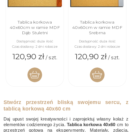
Tablica korkowa
Tablica korkowa
40x60cm w ramie MDF
40x60cm w ramie MDF
Dąb Stuletni
Srebrna
Dostępność:
duża ilość
Dostępność:
duża ilość
Czas dostawy:
2 dni robocze
Czas dostawy:
2 dni robocze
120,90 zł
120,90 zł
/ szt.
/ szt.
DO
DO
Stwórz przestrzeń bliską swojemu sercu, z
KOSZYKA
KOSZYKA
tablicą korkową 40x60 cm
Daj upust swojej kreatywności i zaprojektuj własny kolaż z
elementów codziennego życia.
Tablica korkowa 40x60
cm to
przestrzeń gotowa na eksperymenty. Materiały, zdjęcia,