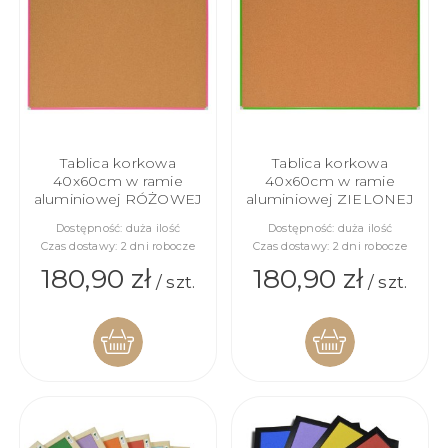
KOSZYKA
KOSZYKA
Tablica korkowa
Tablica korkowa
40x60cm w ramie
40x60cm w ramie
aluminiowej RÓŻOWEJ
aluminiowej ZIELONEJ
Dostępność:
duża ilość
Dostępność:
duża ilość
Czas dostawy:
2 dni robocze
Czas dostawy:
2 dni robocze
180,90 zł
180,90 zł
/ szt.
/ szt.
DO
DO
KOSZYKA
KOSZYKA