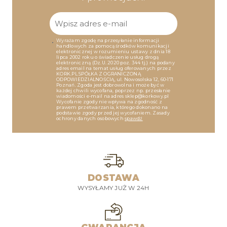
Wyrażam zgodę na przesyłanie informacji
handlowych za pomocą środków komunikacji
elektronicznej w rozumieniu ustawy z dnia 18
lipca 2002 roku o świadczenie usług drogą
elektroniczną (Dz.U. 2020 poz. 344 tj.) na podany
adres email na temat usług oferowanych przez
KORK.PL SPÓŁKA Z OGRANICZONĄ
ODPOWIEDZIALNOŚCIĄ, ul. Nowosolska 12, 60-171
Poznań. Zgoda jest dobrowolna i może być w
każdej chwili wycofana, poprzez np. przesłanie
wiadomości e-mail na adres sklep@korkowy.pl
Wycofanie zgody nie wpływa na zgodność z
prawem przetwarzania, którego dokonano na
podstawie zgody przed jej wycofaniem. Zasady
ochrony danych osobowych
spawdź
DOSTAWA
WYSYŁAMY JUŻ W 24H