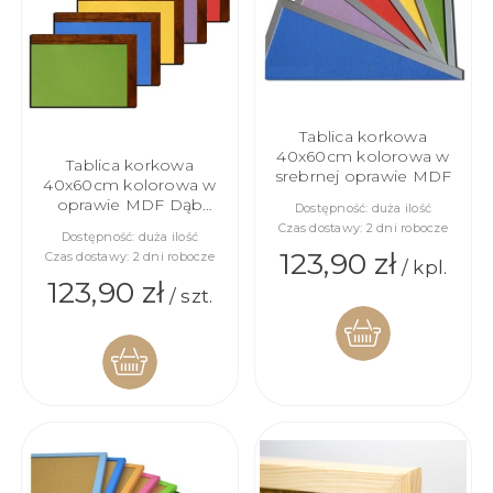
Tablica korkowa
40x60cm kolorowa w
Tablica korkowa
srebrnej oprawie MDF
40x60cm kolorowa w
oprawie MDF Dąb
Dostępność:
duża ilość
Stuletni
Czas dostawy:
2 dni robocze
Dostępność:
duża ilość
123,90 zł
Czas dostawy:
2 dni robocze
/ kpl.
123,90 zł
/ szt.
DO
DO
KOSZYKA
KOSZYKA