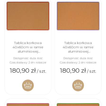
KOSZYKA
Tablica korkowa
Tablica korkowa
40x60cm w ramie
40x60cm w ramie
aluminiowej
aluminiowej
CZERWONEJ
FIOLETOWEJ
Dostępność:
duża ilość
Dostępność:
duża ilość
Czas dostawy:
2 dni robocze
Czas dostawy:
2 dni robocze
180,90 zł
180,90 zł
/ szt.
/ szt.
DO
DO