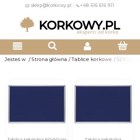
sklep@korkowy.pl
+48 616 616 911
Jesteś w
/
Strona główna
/
Tablice korkowe
/
SZKOLN
Tablica tekstylna 60x90cm
Tablica tekstylna