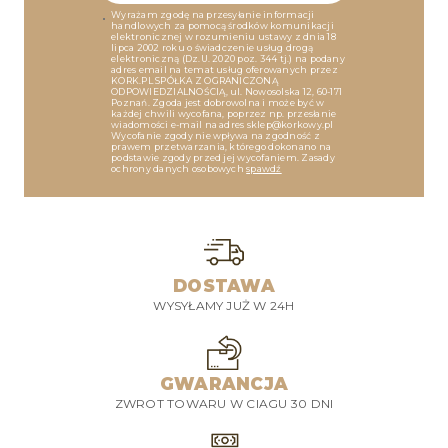
Wyrażam zgodę na przesyłanie informacji
handlowych za pomocą środków komunikacji
elektronicznej w rozumieniu ustawy z dnia 18
lipca 2002 roku o świadczenie usług drogą
elektroniczną (Dz.U. 2020 poz. 344 tj.) na podany
adres email na temat usług oferowanych przez
KORK.PL SPÓŁKA Z OGRANICZONĄ
ODPOWIEDZIALNOŚCIĄ, ul. Nowosolska 12, 60-171
Poznań. Zgoda jest dobrowolna i może być w
każdej chwili wycofana, poprzez np. przesłanie
wiadomości e-mail na adres sklep@korkowy.pl
Wycofanie zgody nie wpływa na zgodność z
prawem przetwarzania, którego dokonano na
podstawie zgody przed jej wycofaniem. Zasady
ochrony danych osobowych
spawdź
DOSTAWA
WYSYŁAMY JUŻ W 24H
GWARANCJA
ZWROT TOWARU W CIAGU 30 DNI