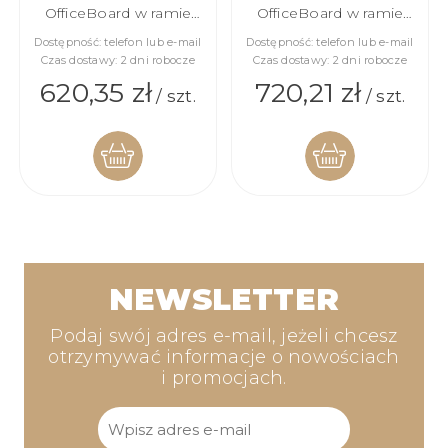
OfficeBoard w ramie
OfficeBoard w ramie
aluminiowej
aluminiowej
Dostępność:
telefon lub e-mail
Dostępność:
telefon lub e-mail
Czas dostawy:
2 dni robocze
Czas dostawy:
2 dni robocze
620,35 zł
720,21 zł
/ szt.
/ szt.
DO
DO
KOSZYKA
KOSZYKA
NEWSLETTER
Podaj swój adres e-mail, jeżeli chcesz
otrzymywać informacje o nowościach
i promocjach.