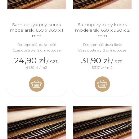
Samoprzylepny korek
Samoprzylepny korek
modelarski 650 x 960 x 1
modelarski 650 x 960 x 2
mm
mm
Dostępność:
duża ilość
Dostępność:
duża ilość
Czas dostawy:
2 dni robocze
Czas dostawy:
2 dni robocze
24,90 zł
31,90 zł
/ szt.
/ szt.
41,50 zł / m2
53,17 zł / m2
DO
DO
KOSZYKA
KOSZYKA