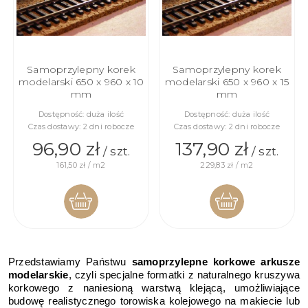
Samoprzylepny korek
Samoprzylepny korek
modelarski 650 x 960 x 10
modelarski 650 x 960 x 15
mm
mm
Dostępność:
duża ilość
Dostępność:
duża ilość
Czas dostawy:
2 dni robocze
Czas dostawy:
2 dni robocze
96,90 zł
137,90 zł
/ szt.
/ szt.
161,50 zł / m2
229,83 zł / m2
DO
DO
Przedstawiamy Państwu
samoprzylepne
korkowe arkusze
KOSZYKA
KOSZYKA
modelarskie
, czyli specjalne formatki z naturalnego kruszywa
korkowego z naniesioną warstwą klejącą, umożliwiające
budowę realistycznego torowiska kolejowego na makiecie lub