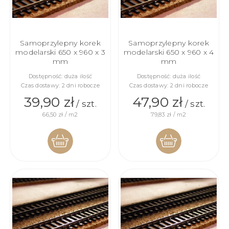
Samoprzylepny korek
Samoprzylepny korek
modelarski 650 x 960 x 3
modelarski 650 x 960 x 4
mm
mm
Dostępność:
duża ilość
Dostępność:
duża ilość
Czas dostawy:
2 dni robocze
Czas dostawy:
2 dni robocze
39,90 zł
47,90 zł
/ szt.
/ szt.
66,50 zł / m2
79,83 zł / m2
DO
DO
KOSZYKA
KOSZYKA