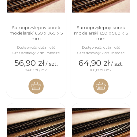
Samoprzylepny korek
Samoprzylepny korek
modelarski 650 x 960 x 5
modelarski 650 x 960 x 6
mm
mm
Dostępność:
duża ilość
Dostępność:
duża ilość
Czas dostawy:
2 dni robocze
Czas dostawy:
2 dni robocze
56,90 zł
64,90 zł
/ szt.
/ szt.
94,83 zł / m2
108,17 zł / m2
DO
DO
KOSZYKA
KOSZYKA