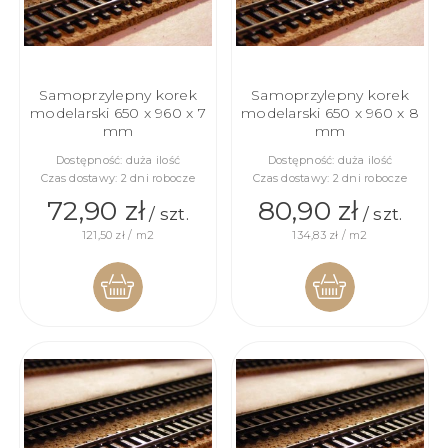
Samoprzylepny korek
Samoprzylepny korek
modelarski 650 x 960 x 7
modelarski 650 x 960 x 8
mm
mm
Dostępność:
duża ilość
Dostępność:
duża ilość
Czas dostawy:
2 dni robocze
Czas dostawy:
2 dni robocze
72,90 zł
80,90 zł
/ szt.
/ szt.
121,50 zł / m2
134,83 zł / m2
DO
DO
KOSZYKA
KOSZYKA