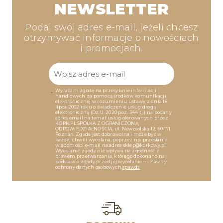
NEWSLETTER
Podaj swój adres e-mail, jeżeli chcesz
otrzymywać informacje o nowościach
i promocjach.
Wyrażam zgodę na przesyłanie informacji
handlowych za pomocą środków komunikacji
elektronicznej w rozumieniu ustawy z dnia 18
lipca 2002 roku o świadczenie usług drogą
elektroniczną (Dz.U. 2020 poz. 344 tj.) na podany
adres email na temat usług oferowanych przez
KORK.PL SPÓŁKA Z OGRANICZONĄ
ODPOWIEDZIALNOŚCIĄ, ul. Nowosolska 12, 60-171
Poznań. Zgoda jest dobrowolna i może być w
każdej chwili wycofana, poprzez np. przesłanie
wiadomości e-mail na adres sklep@korkowy.pl
Wycofanie zgody nie wpływa na zgodność z
prawem przetwarzania, którego dokonano na
podstawie zgody przed jej wycofaniem. Zasady
ochrony danych osobowych
spawdź