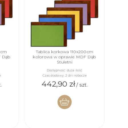
00cm
Tablica korkowa 110x200cm
F Dąb
kolorowa w oprawie MDF Dąb
Stuletni
Dostępność:
duża ilość
e
Czas dostawy:
2 dni robocze
442,90 zł
.
/ szt.
DO