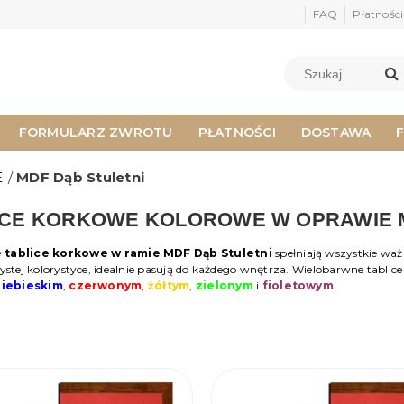
FAQ
Płatności
FORMULARZ ZWROTU
PŁATNOŚCI
DOSTAWA
E
/
MDF Dąb Stuletni
ICE KORKOWE KOLOROWE W OPRAWIE M
e
tablice korkowe w ramie MDF Dąb Stuletni
spełniają wszystkie ważn
zystej kolorystyce, idealnie pasują do każdego wnętrza. Wielobarwne tabli
niebieskim
,
czerwonym
,
żółtym
,
zielonym
i
fioletowym
.