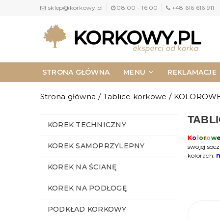
sklep@korkowy.pl
08:00 - 16:00
+48 616 616 911
STRONA GŁÓWNA
MENU
REKLAMACJE
NAPISZ DO NAS
KONTAKT
Strona główna
/
Tablice korkowe
/
KOLOROW
TABL
KOREK TECHNICZNY
K
o
l
o
r
o
w
KOREK SAMOPRZYLEPNY
swojej soc
kolorach:
KOREK NA ŚCIANĘ
KOREK NA PODŁOGĘ
PODKŁAD KORKOWY