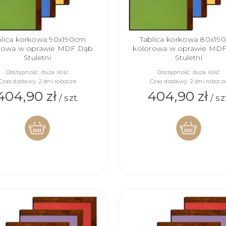
blica korkowa 90x190cm
Tablica korkowa 80x19
rowa w oprawie MDF Dąb
kolorowa w oprawie MD
Stuletni
Stuletni
Dostępność:
duża ilość
Dostępność:
duża ilość
Czas dostawy:
2 dni robocze
Czas dostawy:
2 dni robocz
404,90 zł
404,90 zł
/ szt.
/ sz
DO
DO
KOSZYKA
KOSZYKA