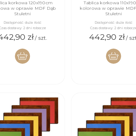
lica korkowa 120x190cm
Tablica korkowa 110x1
rowa w oprawie MDF Dąb
kolorowa w oprawie MD
Stuletni
Stuletni
Dostępność:
duża ilość
Dostępność:
duża ilość
Czas dostawy:
2 dni robocze
Czas dostawy:
2 dni robocz
442,90 zł
442,90 zł
/ szt.
/ szt
DO
DO
KOSZYKA
KOSZYKA