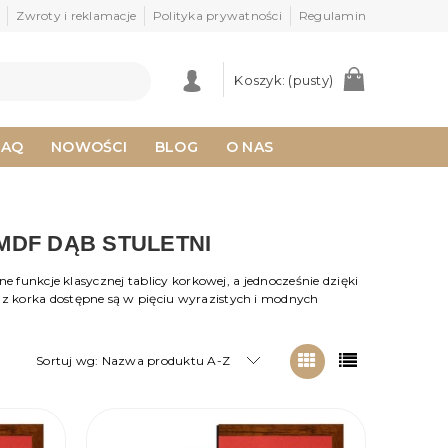
Zwroty i reklamacje
Polityka prywatności
Regulamin
Koszyk:
(pusty)
FAQ
NOWOŚCI
BLOG
O NAS
DF DĄB STULETNI
e funkcje klasycznej tablicy korkowej, a jednocześnie dzięki
ce z korka dostępne są w pięciu wyrazistych i modnych
Sortuj wg:
Nazwa produktu A-Z