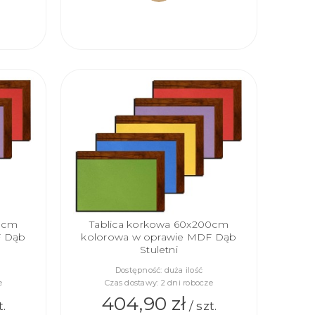
DO
KOSZYKA
00cm
Tablica korkowa 60x200cm
F Dąb
kolorowa w oprawie MDF Dąb
Stuletni
Dostępność:
duża ilość
e
Czas dostawy:
2 dni robocze
404,90 zł
t.
/ szt.