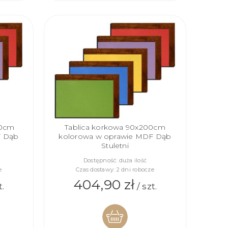
KOSZYKA
00cm
Tablica korkowa 90x200cm
F Dąb
kolorowa w oprawie MDF Dąb
Stuletni
Dostępność:
duża ilość
e
Czas dostawy:
2 dni robocze
404,90 zł
t.
/ szt.