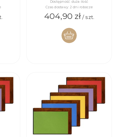
Dostępność:
duża ilość
e
Czas dostawy:
2 dni robocze
404,90 zł
t.
/ szt.
DO
KOSZYKA