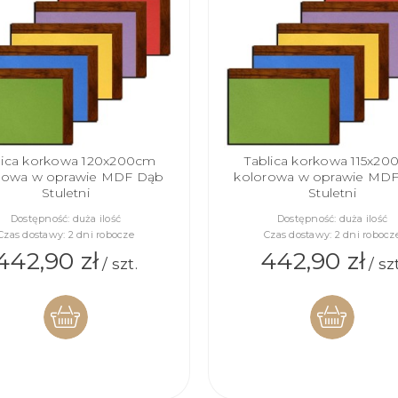
lica korkowa 120x200cm
Tablica korkowa 115x2
rowa w oprawie MDF Dąb
kolorowa w oprawie MD
Stuletni
Stuletni
Dostępność:
duża ilość
Dostępność:
duża ilość
Czas dostawy:
2 dni robocze
Czas dostawy:
2 dni robocz
442,90 zł
442,90 zł
/ szt.
/ szt
DO
DO