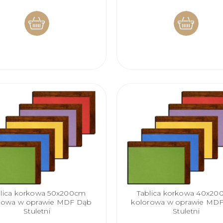
DO
DO
KOSZYKA
KOSZYKA
blica korkowa 50x200cm
Tablica korkowa 40x2
rowa w oprawie MDF Dąb
kolorowa w oprawie MD
Stuletni
Stuletni