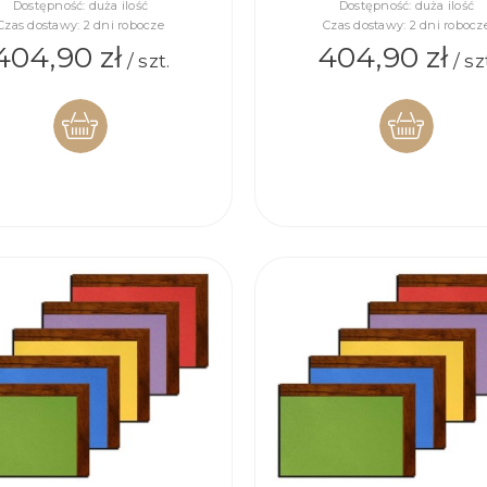
Dostępność:
duża ilość
Dostępność:
duża ilość
Czas dostawy:
2 dni robocze
Czas dostawy:
2 dni robocz
404,90 zł
404,90 zł
/ szt.
/ sz
DO
DO
KOSZYKA
KOSZYKA