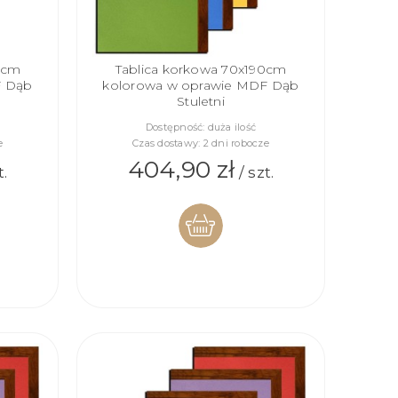
0cm
Tablica korkowa 70x190cm
F Dąb
kolorowa w oprawie MDF Dąb
Stuletni
Dostępność:
duża ilość
e
Czas dostawy:
2 dni robocze
404,90 zł
t.
/ szt.
DO
KOSZYKA