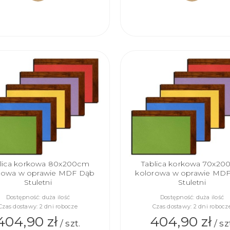
DO
DO
KOSZYKA
KOSZYKA
lica korkowa 80x200cm
Tablica korkowa 70x2
rowa w oprawie MDF Dąb
kolorowa w oprawie MD
Stuletni
Stuletni
Dostępność:
duża ilość
Dostępność:
duża ilość
Czas dostawy:
2 dni robocze
Czas dostawy:
2 dni robocz
404,90 zł
404,90 zł
/ szt.
/ sz