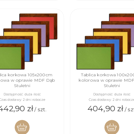
KOSZYKA
KOSZYKA
lica korkowa 105x200cm
Tablica korkowa 100x2
rowa w oprawie MDF Dąb
kolorowa w oprawie MD
Stuletni
Stuletni
Dostępność:
duża ilość
Dostępność:
duża ilość
Czas dostawy:
2 dni robocze
Czas dostawy:
2 dni robocz
442,90 zł
404,90 zł
/ szt.
/ sz