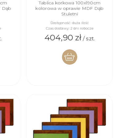
90cm
Tablica korkowa 100x190cm
F Dąb
kolorowa w oprawie MDF Dąb
Stuletni
Dostępność:
duża ilość
e
Czas dostawy:
2 dni robocze
404,90 zł
.
/ szt.
DO
KOSZYKA