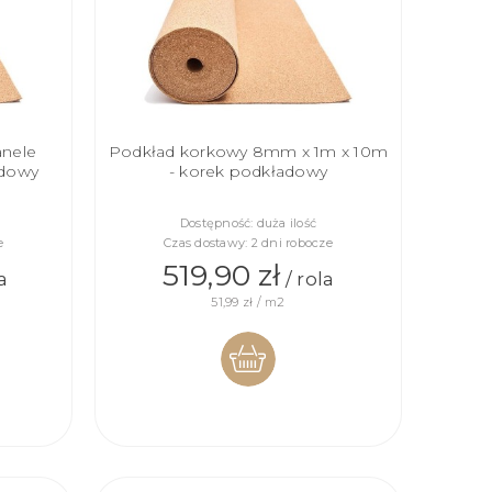
anele
Podkład korkowy 8mm x 1m x 10m
adowy
- korek podkładowy
Dostępność:
duża ilość
e
Czas dostawy:
2 dni robocze
519,90 zł
a
/ rola
51,99 zł / m2
DO
KOSZYKA