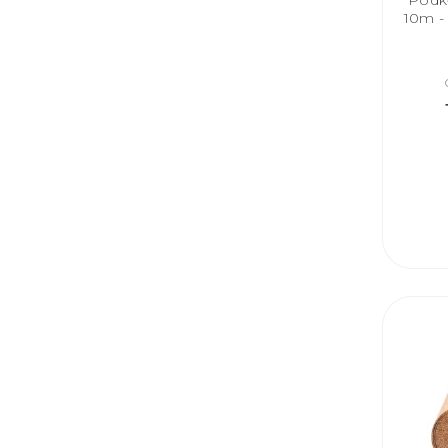
Podk
10m -