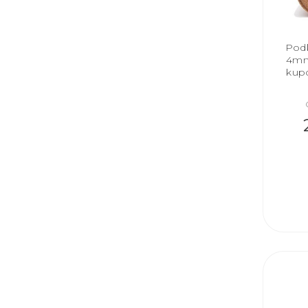
Podk
4mm 
kup