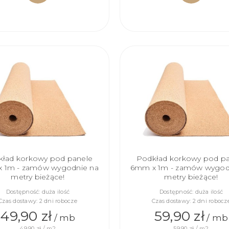
DO
DO
KOSZYKA
KOSZYKA
ład korkowy pod panele
Podkład korkowy pod p
 1m - zamów wygodnie na
6mm x 1m - zamów wygod
metry bieżące!
metry bieżące!
Dostępność:
duża ilość
Dostępność:
duża ilość
Czas dostawy:
2 dni robocze
Czas dostawy:
2 dni robocz
49,90 zł
59,90 zł
/ mb
/ mb
49,90 zł / m2
59,90 zł / m2