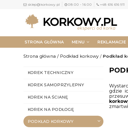
sklep@korkowy.pl
08:00 - 16:00
+48 616 616 911
STRONA GŁÓWNA
MENU
REKLAMACJE
NAPISZ DO NAS
KONTAKT
Strona główna
/
Podkład korkowy
/
Podkład k
POD
KOREK TECHNICZNY
KOREK SAMOPRZYLEPNY
Wystarc
gdzie 
przesuw
KOREK NA ŚCIANĘ
korkow
zmartwie
KOREK NA PODŁOGĘ
PODKŁAD KORKOWY