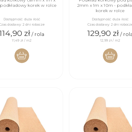
ład korkowy 1,8mm x 1m x
Podkład korkowy pod p
 podkładowy korek w rolce
2mm x 1m x 10m - podkł
korek w rolce
Dostępność:
duża ilość
Dostępność:
duża ilość
Czas dostawy:
2 dni robocze
Czas dostawy:
2 dni robocz
114,90 zł
129,90 zł
/ rola
/ rol
11,49 zł / m2
12,99 zł / m2
DO
DO
KOSZYKA
KOSZYKA