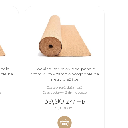
anele
Podkład korkowy pod panele
nie na
4mm x 1m - zamów wygodnie na
metry bieżące!
Dostępność:
duża ilość
e
Czas dostawy:
2 dni robocze
39,90 zł
/ mb
39,90 zł / m2