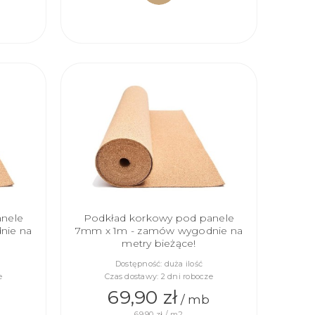
DO
KOSZYKA
anele
Podkład korkowy pod panele
nie na
7mm x 1m - zamów wygodnie na
metry bieżące!
Dostępność:
duża ilość
e
Czas dostawy:
2 dni robocze
69,90 zł
/ mb
69,90 zł / m2