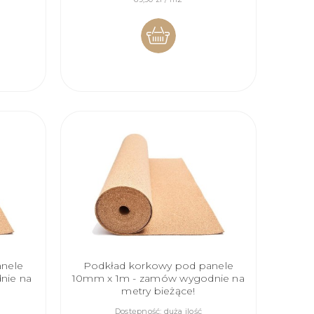
DO
KOSZYKA
anele
Podkład korkowy pod panele
nie na
10mm x 1m - zamów wygodnie na
metry bieżące!
Dostępność:
duża ilość