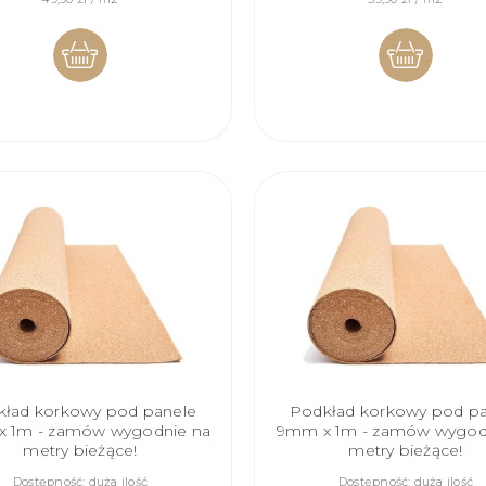
DO
DO
KOSZYKA
KOSZYKA
ład korkowy pod panele
Podkład korkowy pod p
 1m - zamów wygodnie na
9mm x 1m - zamów wygod
metry bieżące!
metry bieżące!
Dostępność:
duża ilość
Dostępność:
duża ilość