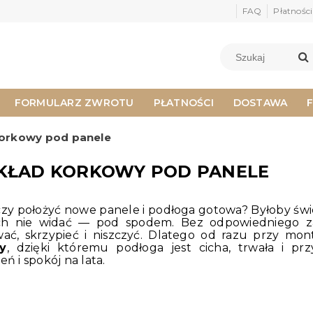
FAQ
Płatności
FORMULARZ ZWROTU
PŁATNOŚCI
DOSTAWA
orkowy pod panele
KŁAD KORKOWY POD PANELE
zy położyć nowe panele i podłoga gotowa? Byłoby świetn
ich nie widać — pod spodem. Bez odpowiedniego za
ać, skrzypieć i niszczyć. Dlatego od razu przy m
y
, dzięki któremu podłoga jest cicha, trwała i 
ń i spokój na lata.