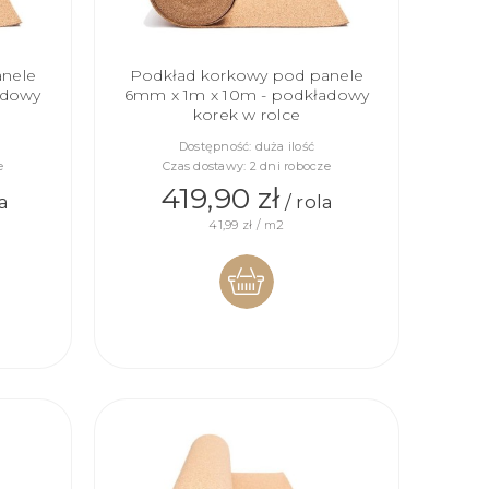
anele
Podkład korkowy pod panele
adowy
6mm x 1m x 10m - podkładowy
korek w rolce
Dostępność:
duża ilość
e
Czas dostawy:
2 dni robocze
419,90 zł
la
/ rola
41,99 zł / m2
DO
KOSZYKA