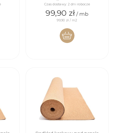
e
Czas dostawy:
2 dni robocze
99,90 zł
/ mb
99,90 zł / m2
DO
KOSZYKA