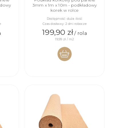
anele
Podkład korkowy pod panele
adowy
3mm x 1m x 10m - podkładowy
korek w rolce
Dostępność:
duża ilość
e
Czas dostawy:
2 dni robocze
199,90 zł
a
/ rola
19,99 zł / m2
DO
KOSZYKA