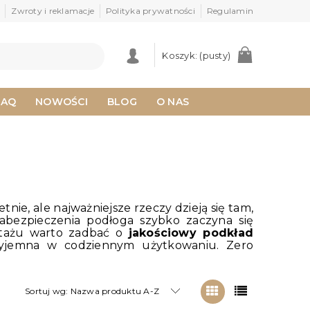
Zwroty i reklamacje
Polityka prywatności
Regulamin
Koszyk:
(pusty)
FAQ
NOWOŚCI
BLOG
O NAS
ie, ale najważniejsze rzeczy dzieją się tam,
bezpieczenia podłoga szybko zaczyna się
ontażu warto zadbać o
jakościowy podkład
przyjemna w codziennym użytkowaniu. Zero
Sortuj wg:
Nazwa produktu A-Z