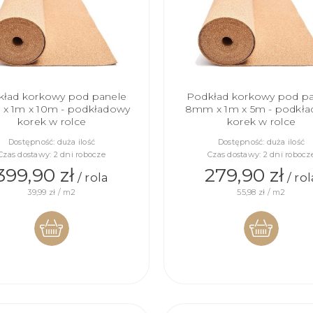
ład korkowy pod panele
Podkład korkowy pod p
x 1m x 10m - podkładowy
8mm x 1m x 5m - podkł
korek w rolce
korek w rolce
Dostępność:
duża ilość
Dostępność:
duża ilość
Czas dostawy:
2 dni robocze
Czas dostawy:
2 dni robocz
399,90 zł
279,90 zł
/ rola
/ rol
39,99 zł / m2
55,98 zł / m2
DO
DO
KOSZYKA
KOSZYKA