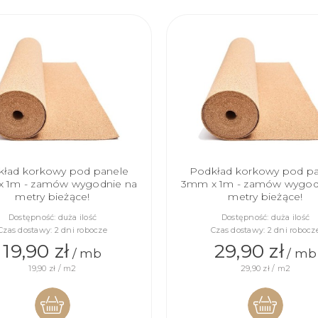
ład korkowy pod panele
Podkład korkowy pod p
 1m - zamów wygodnie na
3mm x 1m - zamów wygod
metry bieżące!
metry bieżące!
Dostępność:
duża ilość
Dostępność:
duża ilość
Czas dostawy:
2 dni robocze
Czas dostawy:
2 dni robocz
19,90 zł
29,90 zł
/ mb
/ mb
19,90 zł / m2
29,90 zł / m2