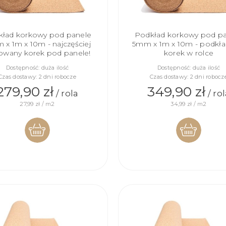
ład korkowy pod panele
Podkład korkowy pod p
x 1m x 10m - najczęściej
5mm x 1m x 10m - podkł
owany korek pod panele!
korek w rolce
Dostępność:
duża ilość
Dostępność:
duża ilość
Czas dostawy:
2 dni robocze
Czas dostawy:
2 dni robocz
279,90 zł
349,90 zł
/ rola
/ ro
27,99 zł / m2
34,99 zł / m2
DO
DO
KOSZYKA
KOSZYKA