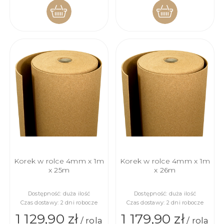
DO
DO
KOSZYKA
KOSZYKA
Korek w rolce 4mm x 1m
Korek w rolce 4mm x 1m
x 25m
x 26m
Dostępność:
duża ilość
Dostępność:
duża ilość
Czas dostawy:
2 dni robocze
Czas dostawy:
2 dni robocze
1 129,90 zł
1 179,90 zł
/ rola
/ rola