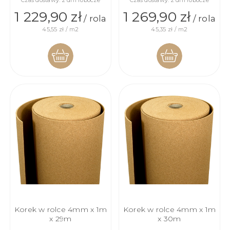
1 229,90 zł
1 269,90 zł
/ rola
/ rola
45,55 zł / m2
45,35 zł / m2
DO
DO
KOSZYKA
KOSZYKA
Korek w rolce 4mm x 1m
Korek w rolce 4mm x 1m
x 29m
x 30m