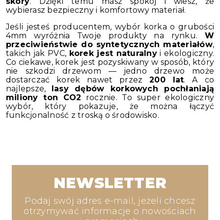
skóry
. Dzięki temu masz spokój i wiesz, że
wybierasz bezpieczny i komfortowy materiał.
Jeśli jesteś producentem, wybór korka o grubości
4mm wyróżnia Twoje produkty na rynku.
W
przeciwieństwie do syntetycznych materiałów
,
takich jak PVC,
korek jest naturalny
i ekologiczny.
Co ciekawe, korek jest pozyskiwany w sposób, który
nie szkodzi drzewom — jedno drzewo może
dostarczać korek nawet przez
200 lat
. A co
najlepsze,
lasy dębów korkowych pochłaniają
miliony ton CO2
rocznie. To super ekologiczny
wybór, który pokazuje, że można łączyć
funkcjonalność z troską o środowisko.
NEWSLETTER
Podaj swój adres e-mail, jeżeli chcesz
otrzymywać informacje o nowościach