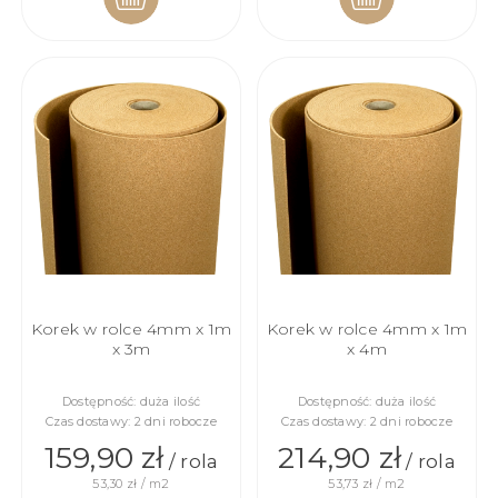
DO
DO
KOSZYKA
KOSZYKA
Korek w rolce 4mm x 1m
Korek w rolce 4mm x 1m
x 3m
x 4m
Dostępność:
duża ilość
Dostępność:
duża ilość
Czas dostawy:
2 dni robocze
Czas dostawy:
2 dni robocze
159,90 zł
214,90 zł
/ rola
/ rola
53,30 zł / m2
53,73 zł / m2