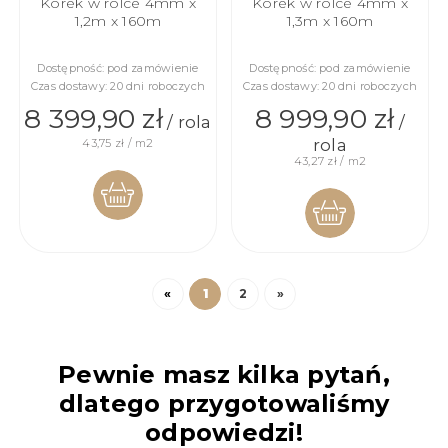
Korek w rolce 4mm x
Korek w rolce 4mm x
1,2m x 160m
1,3m x 160m
Dostępność:
pod zamówienie
Dostępność:
pod zamówienie
Czas dostawy:
20 dni roboczych
Czas dostawy:
20 dni roboczych
8 399,90 zł
8 999,90 zł
/ rola
/
rola
43,75 zł / m2
43,27 zł / m2
DO
DO
KOSZYKA
«
1
2
»
KOSZYKA
Pewnie masz kilka pytań,
dlatego przygotowaliśmy
odpowiedzi!