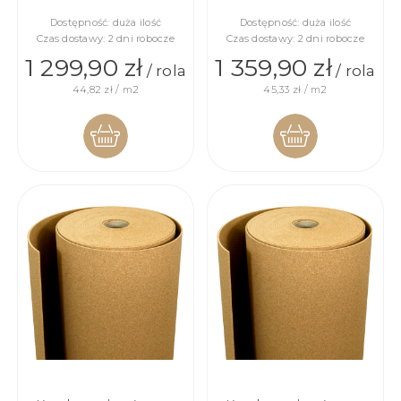
Dostępność:
duża ilość
Dostępność:
duża ilość
Czas dostawy:
2 dni robocze
Czas dostawy:
2 dni robocze
1 299,90 zł
1 359,90 zł
/ rola
/ rola
44,82 zł / m2
45,33 zł / m2
DO
DO
KOSZYKA
KOSZYKA