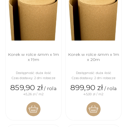
Korek w rolce 4mm x 1m
Korek w rolce 4mm x 1m
x 19m
x 20m
Dostępność:
duża ilość
Dostępność:
duża ilość
Czas dostawy:
2 dni robocze
Czas dostawy:
2 dni robocze
859,90 zł
899,90 zł
/ rola
/ rola
45,26 zł / m2
45,00 zł / m2
DO
DO