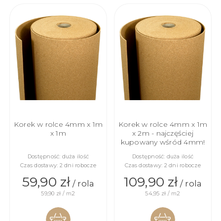
Korek w rolce 4mm x 1m
Korek w rolce 4mm x 1m
x 1m
x 2m - najczęściej
kupowany wśród 4mm!
Dostępność:
duża ilość
Dostępność:
duża ilość
Czas dostawy:
2 dni robocze
Czas dostawy:
2 dni robocze
59,90 zł
109,90 zł
/ rola
/ rola
59,90 zł / m2
54,95 zł / m2