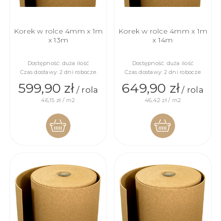
Korek w rolce 4mm x 1m
Korek w rolce 4mm x 1m
x 13m
x 14m
Dostępność:
duża ilość
Dostępność:
duża ilość
Czas dostawy:
2 dni robocze
Czas dostawy:
2 dni robocze
599,90 zł
649,90 zł
/ rola
/ rola
46,15 zł / m2
46,42 zł / m2
DO
DO
KOSZYKA
KOSZYKA