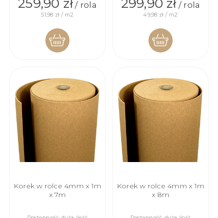
259,90 zł
299,90 zł
/ rola
/ rola
51,98 zł / m2
49,98 zł / m2
DO
DO
KOSZYKA
KOSZYKA
Korek w rolce 4mm x 1m
Korek w rolce 4mm x 1m
x 7m
x 8m
Dostępność:
duża ilość
Dostępność:
duża ilość