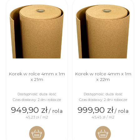
KOSZYKA
KOSZYKA
Korek w rolce 4mm x 1m
Korek w rolce 4mm x 1m
x 21m
x 22m
Dostępność:
duża ilość
Dostępność:
duża ilość
Czas dostawy:
2 dni robocze
Czas dostawy:
2 dni robocze
949,90 zł
999,90 zł
/ rola
/ rola
45,23 zł / m2
45,45 zł / m2