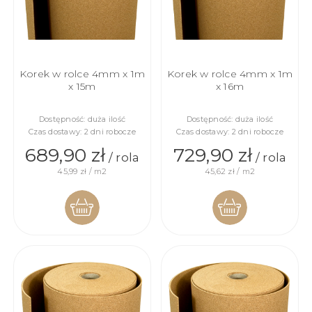
Korek w rolce 4mm x 1m
Korek w rolce 4mm x 1m
x 15m
x 16m
Dostępność:
duża ilość
Dostępność:
duża ilość
Czas dostawy:
2 dni robocze
Czas dostawy:
2 dni robocze
689,90 zł
729,90 zł
/ rola
/ rola
45,99 zł / m2
45,62 zł / m2
DO
DO
KOSZYKA
KOSZYKA