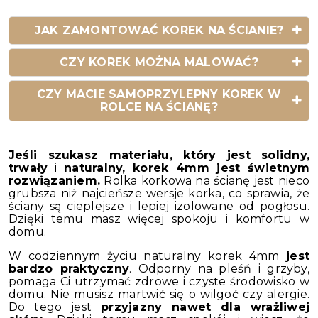
JAK ZAMONTOWAĆ KOREK NA ŚCIANIE?
CZY KOREK MOŻNA MALOWAĆ?
CZY MACIE SAMOPRZYLEPNY KOREK W
ROLCE NA ŚCIANĘ?
Jeśli szukasz materiału, który jest solidny,
trwały
i
naturalny, korek 4mm jest świetnym
rozwiązaniem.
Rolka korkowa na ścianę jest nieco
grubsza niż najcieńsze wersje korka, co sprawia, że
ściany są cieplejsze i lepiej izolowane od pogłosu.
Dzięki temu masz więcej spokoju i komfortu w
domu.
W codziennym życiu naturalny korek 4mm
jest
bardzo praktyczny
. Odporny na pleśń i grzyby,
pomaga Ci utrzymać zdrowe i czyste środowisko w
domu. Nie musisz martwić się o wilgoć czy alergie.
Do tego jest
przyjazny nawet dla wrażliwej