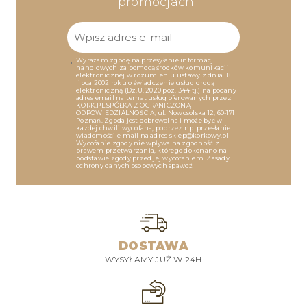
i promocjach.
Wyrażam zgodę na przesyłanie informacji
handlowych za pomocą środków komunikacji
elektronicznej w rozumieniu ustawy z dnia 18
lipca 2002 roku o świadczenie usług drogą
elektroniczną (Dz.U. 2020 poz. 344 tj.) na podany
adres email na temat usług oferowanych przez
KORK.PL SPÓŁKA Z OGRANICZONĄ
ODPOWIEDZIALNOŚCIĄ, ul. Nowosolska 12, 60-171
Poznań. Zgoda jest dobrowolna i może być w
każdej chwili wycofana, poprzez np. przesłanie
wiadomości e-mail na adres sklep@korkowy.pl
Wycofanie zgody nie wpływa na zgodność z
prawem przetwarzania, którego dokonano na
podstawie zgody przed jej wycofaniem. Zasady
ochrony danych osobowych
spawdź
DOSTAWA
WYSYŁAMY JUŻ W 24H