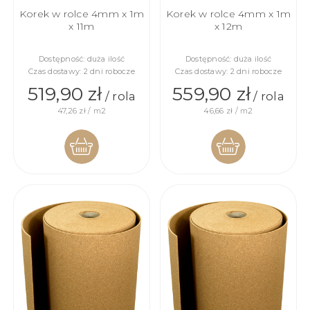
Korek w rolce 4mm x 1m
Korek w rolce 4mm x 1m
x 11m
x 12m
Dostępność:
duża ilość
Dostępność:
duża ilość
Czas dostawy:
2 dni robocze
Czas dostawy:
2 dni robocze
519,90 zł
559,90 zł
/ rola
/ rola
47,26 zł / m2
46,66 zł / m2
DO
DO
KOSZYKA
KOSZYKA