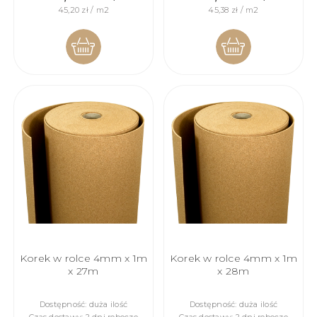
45,20 zł / m2
45,38 zł / m2
DO
DO
KOSZYKA
KOSZYKA
Korek w rolce 4mm x 1m
Korek w rolce 4mm x 1m
x 27m
x 28m
Dostępność:
duża ilość
Dostępność:
duża ilość
Czas dostawy:
2 dni robocze
Czas dostawy:
2 dni robocze