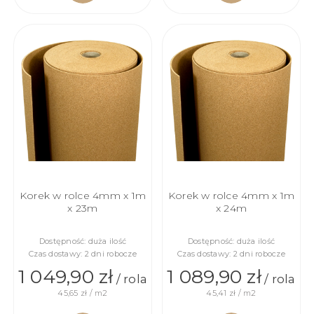
DO
DO
KOSZYKA
KOSZYKA
Korek w rolce 4mm x 1m
Korek w rolce 4mm x 1m
x 23m
x 24m
Dostępność:
duża ilość
Dostępność:
duża ilość
Czas dostawy:
2 dni robocze
Czas dostawy:
2 dni robocze
1 049,90 zł
1 089,90 zł
/ rola
/ rola
45,65 zł / m2
45,41 zł / m2