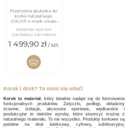
Przenośna drukarka do
korka naturalnego
COLOP e-mark create
white
Dostępność:
duża ilość
Czas dostawy:
2 dni robocze
1 499,90 zł
/ szt.
DO
Korek i druk? To musi się udać!
KOSZYKA
Korek to materiał
, który idealnie nadaje się do formowania
funkcjonalnych produktów. Zatyczki, podłogi, okładziny
ścienne, izolacje, akcesoria sportowe, wędkarskie i
produkcyjne to niektóre wyroby, które stworzyć można z
naturalnego materiału. To nie wszystko. Produkty korkowe są
podatne na druk lateksowy, cyfrowy, sublimacyjny,