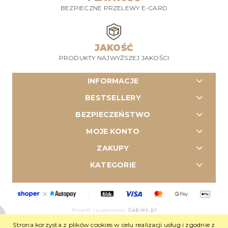
BEZPIECZNE PRZELEWY E-CARD
JAKOŚĆ
PRODUKTY NAJWYŻSZEJ JAKOŚCI
INFORMACJE
BESTSELLERY
BEZPIECZEŃSTWO
MOJE KONTO
ZAKUPY
KATEGORIE
Projekt i wykonanie:
Gabiec.pl
Sklep internetowy Shoper Premium
Strona korzysta z plików cookies w celu realizacji usług i zgodnie z