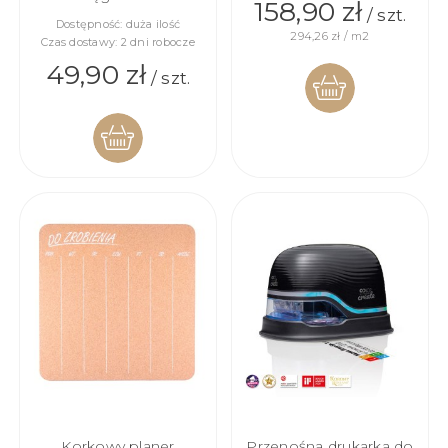
158,90 zł
/ szt.
Dostępność:
duża ilość
294,26 zł / m2
Czas dostawy:
2 dni robocze
49,90 zł
/ szt.
DO
DO
KOSZYKA
KOSZYKA
Korkowy planer
Przenośna drukarka do