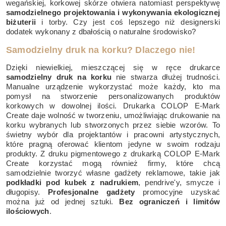
wegańskiej, korkowej skórze otwiera natomiast perspektywę
samodzielnego projektowania i wykonywania ekologicznej
biżuterii
i torby. Czy jest coś lepszego niż designerski
dodatek wykonany z dbałością o naturalne środowisko?
Samodzielny druk na korku? Dlaczego nie!
Dzięki niewielkiej, mieszczącej się w ręce drukarce
samodzielny druk na korku
nie stwarza dłużej trudności.
Manualne urządzenie wykorzystać może każdy, kto ma
pomysł na stworzenie personalizowanych produktów
korkowych w dowolnej ilości. Drukarka COLOP E-Mark
Create daje wolność w tworzeniu, umożliwiając drukowanie na
korku wybranych lub stworzonych przez siebie wzorów. To
świetny wybór dla projektantów i pracowni artystycznych,
które pragną oferować klientom jedyne w swoim rodzaju
produkty. Z druku pigmentowego z drukarką COLOP E-Mark
Create korzystać mogą również firmy, które chcą
samodzielnie tworzyć własne gadżety reklamowe, takie jak
podkładki pod kubek z nadrukiem
, pendrive'y, smycze i
długopisy.
Profesjonalne gadżety
promocyjne uzyskać
można już od jednej sztuki.
Bez ograniczeń i limitów
ilościowych
.