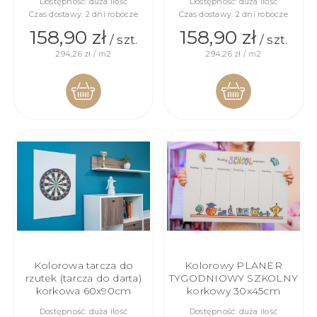
Dostępność:
duża ilość
Dostępność:
duża ilość
Czas dostawy:
2 dni robocze
Czas dostawy:
2 dni robocze
158,90 zł
158,90 zł
/ szt.
/ szt.
294,26 zł / m2
294,26 zł / m2
DO
DO
KOSZYKA
KOSZYKA
Kolorowa tarcza do
Kolorowy PLANER
rzutek (tarcza do darta)
TYGODNIOWY SZKOLNY
korkowa 60x90cm
korkowy 30x45cm
Dostępność:
duża ilość
Dostępność:
duża ilość