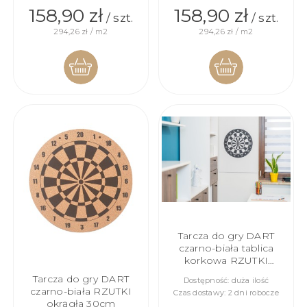
158,90 zł
158,90 zł
/ szt.
/ szt.
294,26 zł / m2
294,26 zł / m2
DO
DO
KOSZYKA
KOSZYKA
Tarcza do gry DART
czarno-biała tablica
korkowa RZUTKI
60x90cm
Tarcza do gry DART
Dostępność:
duża ilość
czarno-biała RZUTKI
Czas dostawy:
2 dni robocze
okrągła 30cm