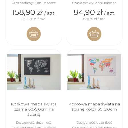
Czas dostawy:
2 dni robocze
Czas dostawy:
2 dni robocze
158,90 zł
84,90 zł
/ szt.
/ szt.
294,26 zł / m2
628,89 zł / m2
DO
DO
KOSZYKA
KOSZYKA
Korkowa mapa świata
Korkowa mapa świata na
czarna 60x90cm na
ścianę kolor 60x90cm
ścianę
Dostępność:
duża ilość
Dostępność:
duża ilość
Czas dostawy:
2 dni robocze
Czas dostawy:
2 dni robocze