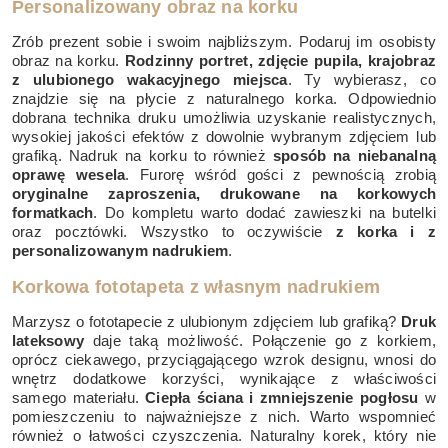
Personalizowany obraz na korku
Zrób prezent sobie i swoim najbliższym. Podaruj im osobisty
obraz na korku.
Rodzinny portret, zdjęcie pupila, krajobraz
z ulubionego wakacyjnego miejsca
. Ty wybierasz, co
znajdzie się na płycie z naturalnego korka. Odpowiednio
dobrana technika druku umożliwia uzyskanie realistycznych,
wysokiej jakości efektów z dowolnie wybranym zdjęciem lub
grafiką. Nadruk na korku to również
sposób na niebanalną
oprawę wesela
. Furorę wśród gości z pewnością zrobią
oryginalne zaproszenia, drukowane na korkowych
formatkach
. Do kompletu warto dodać zawieszki na butelki
oraz pocztówki. Wszystko to oczywiście
z korka i z
personalizowanym nadrukiem
.
Korkowa fototapeta z własnym nadrukiem
Marzysz o fototapecie z ulubionym zdjęciem lub grafiką?
Druk
lateksowy
daje taką możliwość. Połączenie go z korkiem,
oprócz ciekawego, przyciągającego wzrok designu, wnosi do
wnętrz dodatkowe korzyści, wynikające z właściwości
samego materiału.
Ciepła ściana i zmniejszenie pogłosu
w
pomieszczeniu to najważniejsze z nich. Warto wspomnieć
również o łatwości czyszczenia. Naturalny korek, który nie