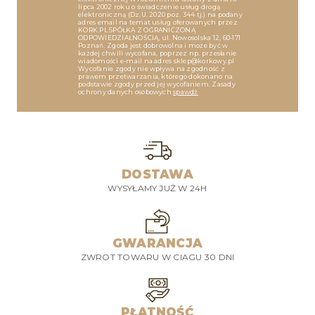
lipca 2002 roku o świadczenie usług drogą
elektroniczną (Dz.U. 2020 poz. 344 tj.) na podany
adres email na temat usług oferowanych przez
KORK.PL SPÓŁKA Z OGRANICZONĄ
ODPOWIEDZIALNOŚCIĄ, ul. Nowosolska 12, 60-171
Poznań. Zgoda jest dobrowolna i może być w
każdej chwili wycofana, poprzez np. przesłanie
wiadomości e-mail na adres sklep@korkowy.pl
Wycofanie zgody nie wpływa na zgodność z
prawem przetwarzania, którego dokonano na
podstawie zgody przed jej wycofaniem. Zasady
ochrony danych osobowych
spawdź
DOSTAWA
WYSYŁAMY JUŻ W 24H
GWARANCJA
ZWROT TOWARU W CIAGU 30 DNI
PŁATNOŚĆ