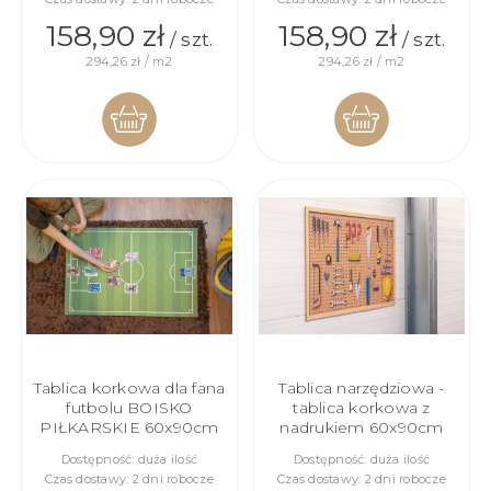
158,90 zł
158,90 zł
/ szt.
/ szt.
294,26 zł / m2
294,26 zł / m2
DO
DO
KOSZYKA
KOSZYKA
Tablica korkowa dla fana
Tablica narzędziowa -
futbolu BOISKO
tablica korkowa z
PIŁKARSKIE 60x90cm
nadrukiem 60x90cm
Dostępność:
duża ilość
Dostępność:
duża ilość
Czas dostawy:
2 dni robocze
Czas dostawy:
2 dni robocze