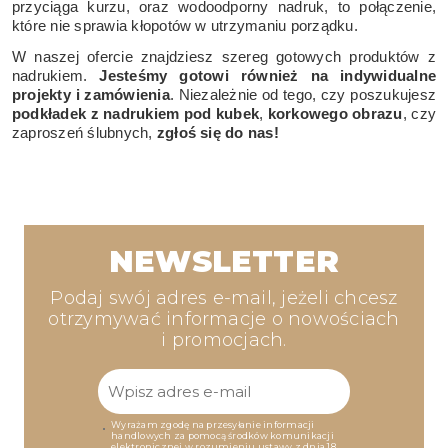
przyciąga kurzu, oraz wodoodporny nadruk, to połączenie,
które nie sprawia kłopotów w utrzymaniu porządku.
W naszej ofercie znajdziesz szereg gotowych produktów z
nadrukiem.
Jesteśmy gotowi również na indywidualne
projekty i zamówienia
. Niezależnie od tego, czy poszukujesz
podkładek z nadrukiem pod kubek
,
korkowego obrazu
, czy
zaproszeń ślubnych,
zgłoś się do nas!
NEWSLETTER
Podaj swój adres e-mail, jeżeli chcesz
otrzymywać informacje o nowościach
i promocjach.
Wyrażam zgodę na przesyłanie informacji
handlowych za pomocą środków komunikacji
elektronicznej w rozumieniu ustawy z dnia 18