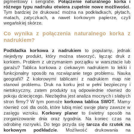
pigmentowy i serigrafie.
Połączenie naturalnego korka i
różnego typu nadruku otwiera zupełnie nowe możliwości
.
Tym bardziej że drukować można na podkładkach, płytach,
matach, zatyczkach, a nawet korkowym papierze, czyli
wegańskiej skórze.
Co wynika z połączenia naturalnego korka z
nadrukiem?
Podkładka korkowa z nadrukiem
to popularny, jednak
niejedyny produkt, który można stworzyć, łącząc druk z
korkiem. Problem z utrzymaniem porządku w warsztacie lub
garażu? Tablica korkowa z ciekawym nadrukiem to lekki i
funkcjonalny sposób na rozwiązanie tego problemu. Nauka
geografii? Z kolorowymi tablicami z nadrukiem map nie
stanowi problemu. Druk na korku jest w pełni bezpieczny i
nietoksyczny, zatem produkty są odpowiednie również do
pokoju dziecięcego. Niezbędna jest analiza mocnych i słabych
stron firmy? W tym pomoże
korkowa tablica SWOT
. Mamy
również coś dla osób, które lubią mieć swoje plany zawsze w
zasięgu wzroku.
Korkowy planer
to świetny sposób na
zorganizowanie dnia oraz tygodnia. Na koniec czas na
odrobinę rozrywki. Do tego przyda się
tarcza do rzutek na
korkowym podkładzie
. Możliwość drukowania na