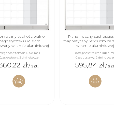
er roczny suchościeralno-
Planer roczny suchościer
agnetyczny 60x90cm
magnetyczny 60x90cm cer
rowany w ramie aluminiowej
w ramie aluminiowej
ostępność:
telefon lub e-mail
Dostępność:
telefon lub e-ma
Czas dostawy:
2 dni robocze
Czas dostawy:
2 dni robocz
360,22 zł
595,84 zł
/ szt.
/ szt
DO
DO
KOSZYKA
KOSZYKA