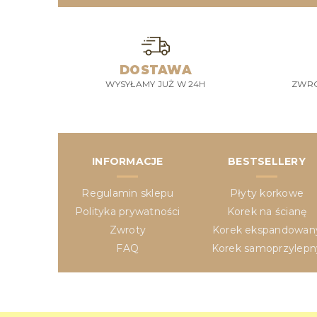
DOSTAWA
WYSYŁAMY JUŻ W 24H
ZWRO
INFORMACJE
BESTSELLERY
Regulamin sklepu
Płyty korkowe
Polityka prywatności
Korek na ścianę
Zwroty
Korek ekspandowan
FAQ
Korek samoprzylepn