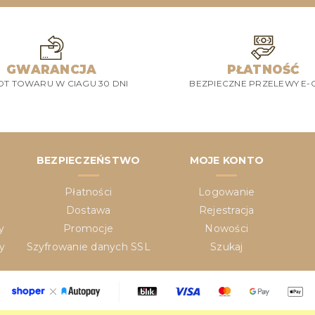
GWARANCJA
PŁATNOŚĆ
T TOWARU W CIAGU 30 DNI
BEZPIECZNE PRZELEWY E-
BEZPIECZEŃSTWO
MOJE KONTO
Płatności
Logowanie
Dostawa
Rejestracja
y
Promocje
Nowości
y
Szyfrowanie danych SSL
Szukaj