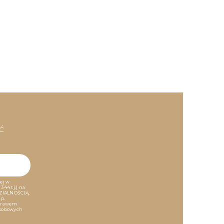
ć
ej w
344 tj.) na
ZIALNOŚCIĄ,
np.
 prawem
osobowych