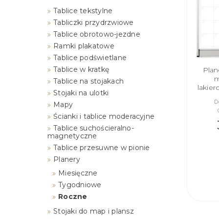
Tablice tekstylne
Tabliczki przydrzwiowe
Tablice obrotowo-jezdne
Ramki plakatowe
Tablice podświetlane
Tablice w kratkę
Plan
m
Tablice na stojakach
lakie
Stojaki na ulotki
D
Mapy
Ścianki i tablice moderacyjne
Tablice suchościeralno-
magnetyczne
Tablice przesuwne w pionie
Planery
Miesięczne
Tygodniowe
Roczne
Stojaki do map i plansz