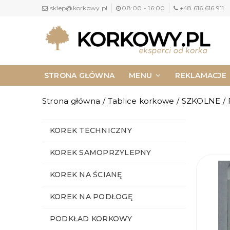
sklep@korkowy.pl
08:00 - 16:00
+48 616 616 911
STRONA GŁÓWNA
MENU
REKLAMACJE
NAPISZ DO NAS
KONTAKT
Strona główna
/
Tablice korkowe
/
SZKOLNE
/
KOREK TECHNICZNY
KOREK SAMOPRZYLEPNY
KOREK NA ŚCIANĘ
KOREK NA PODŁOGĘ
PODKŁAD KORKOWY