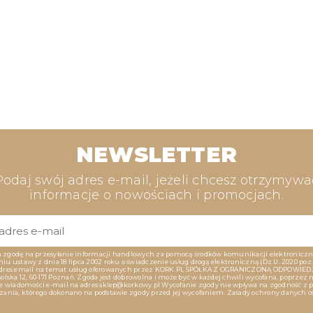
NEWSLETTER
Podaj swój adres e-mail, jeżeli chcesz otrzymywa
informacje o nowościach i promocjach.
zgodę na przesyłanie informacji handlowych za pomocą środków komunikacji elektroniczn
u ustawy z dnia 18 lipca 2002 roku o świadczenie usług drogą elektroniczną (Dz.U. 2020 poz. 
dres email na temat usług oferowanych przez KORK.PL SPÓŁKA Z OGRANICZONĄ ODPOWIED
olska 12, 60-171 Poznań. Zgoda jest dobrowolna i może być w każdej chwili wycofana, poprzez 
ie wiadomości e-mail na adres sklep@korkowy.pl Wycofanie zgody nie wpływa na zgodność z
zania, którego dokonano na podstawie zgody przed jej wycofaniem. Zasady ochrony danych 