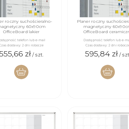
er roczny suchościeralno-
Planer roczny suchościer
agnetyczny 60x90cm
magnetyczny 60x90
OfficeBoard lakier
OfficeBoard ceramicz
ostępność:
telefon lub e-mail
Dostępność:
telefon lub e-ma
Czas dostawy:
2 dni robocze
Czas dostawy:
2 dni robocz
555,66 zł
595,84 zł
/ szt.
/ szt
DO
DO
KOSZYKA
KOSZYKA