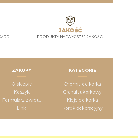
JAKOŚĆ
CARD
PRODUKTY NAJWYŻSZEJ JAKOŚCI
ZAKUPY
KATEGORIE
O sklepie
Chemia do korka
Koszyk
Granulat korkowy
Formularz zwrotu
Kleje do korka
Linki
Korek dekoracyjny