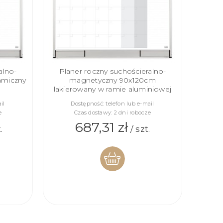
alno-
Planer roczny suchościeralno-
amiczny
magnetyczny 90x120cm
lakierowany w ramie aluminiowej
il
Dostępność:
telefon lub e-mail
e
Czas dostawy:
2 dni robocze
687,31 zł
.
/ szt.
DO
KOSZYKA