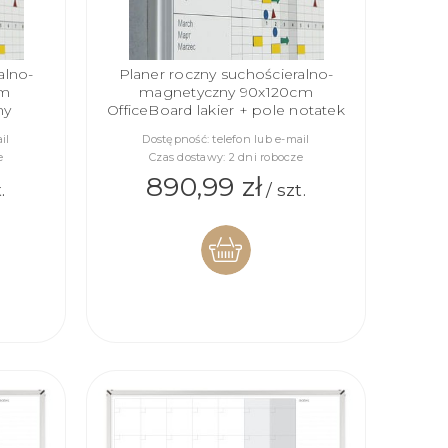
alno-
Planer roczny suchościeralno-
cm
magnetyczny 90x120cm
ny
OfficeBoard lakier + pole notatek
il
Dostępność:
telefon lub e-mail
e
Czas dostawy:
2 dni robocze
890,99 zł
.
/ szt.
DO
KOSZYKA