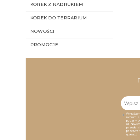
KOREK Z NADRUKIEM
KOREK DO TERRARIUM
NOWOŚCI
PROMOCJE
Wyrażam 
rozumieni
podany a
ul. Nowos
przesłan
przetwar
spawdź