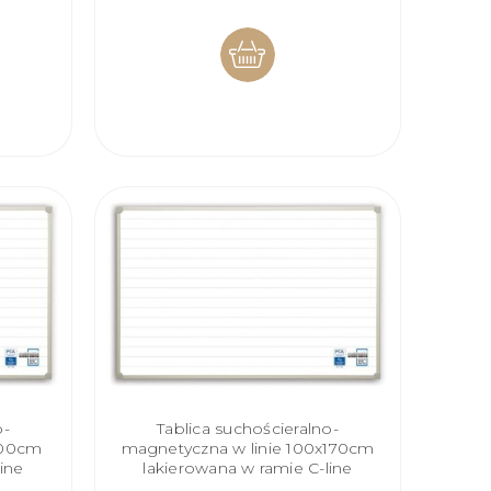
DO
KOSZYKA
o-
Tablica suchościeralno-
100cm
magnetyczna w linie 100x170cm
ine
lakierowana w ramie C-line