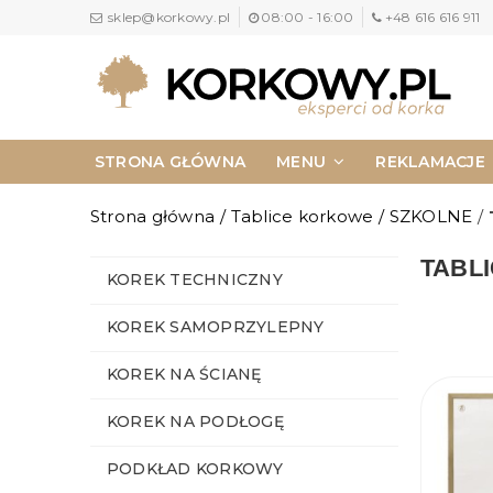
sklep@korkowy.pl
08:00 - 16:00
+48 616 616 911
STRONA GŁÓWNA
MENU
REKLAMACJE
NAPISZ DO NAS
KONTAKT
Strona główna
/
Tablice korkowe
/
SZKOLNE
/
TABL
KOREK TECHNICZNY
KOREK SAMOPRZYLEPNY
KOREK NA ŚCIANĘ
KOREK NA PODŁOGĘ
PODKŁAD KORKOWY