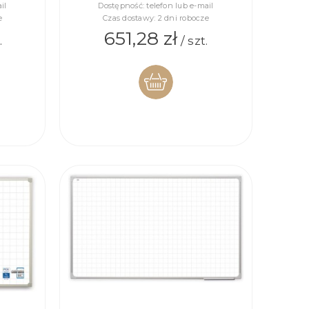
il
Dostępność:
telefon lub e-mail
e
Czas dostawy:
2 dni robocze
651,28 zł
.
/ szt.
DO
KOSZYKA