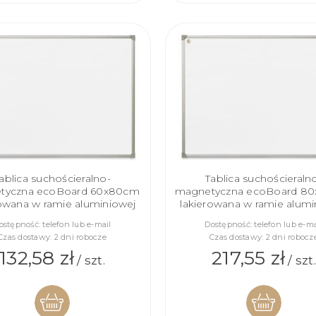
KOSZYKA
KOSZYKA
ablica suchościeralno-
Tablica suchościeraln
tyczna ecoBoard 60x80cm
magnetyczna ecoBoard 8
rowana w ramie aluminiowej
lakierowana w ramie alumi
ostępność:
telefon lub e-mail
Dostępność:
telefon lub e-ma
Czas dostawy:
2 dni robocze
Czas dostawy:
2 dni robocz
132,58 zł
217,55 zł
/ szt.
/ szt.