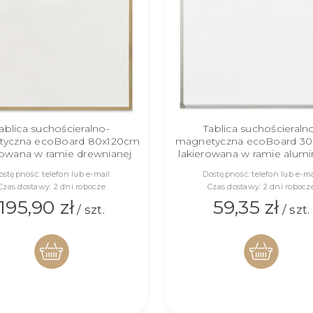
ablica suchościeralno-
Tablica suchościeraln
yczna ecoBoard 80x120cm
magnetyczna ecoBoard 3
rowana w ramie drewnianej
lakierowana w ramie alumi
ostępność:
telefon lub e-mail
Dostępność:
telefon lub e-ma
Czas dostawy:
2 dni robocze
Czas dostawy:
2 dni robocz
195,90 zł
59,35 zł
/ szt.
/ szt.
DO
DO