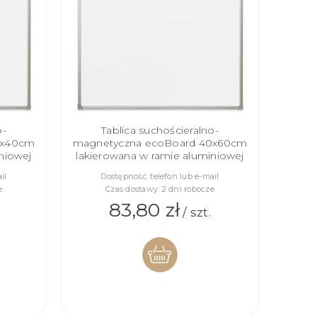
o-
Tablica suchościeralno-
0x40cm
magnetyczna ecoBoard 40x60cm
niowej
lakierowana w ramie aluminiowej
il
Dostępność:
telefon lub e-mail
e
Czas dostawy:
2 dni robocze
83,80 zł
/ szt.
DO