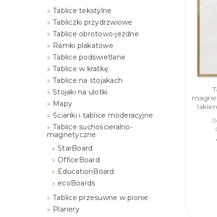
Tablice tekstylne
Tabliczki przydrzwiowe
Tablice obrotowo-jezdne
Ramki plakatowe
Tablice podświetlane
Tablice w kratkę
Tablice na stojakach
T
Stojaki na ulotki
magnet
Mapy
lakie
Ścianki i tablice moderacyjne
D
Tablice suchościeralno-
magnetyczne
StarBoard
OfficeBoard
EducationBoard
ecoBoards
Tablice przesuwne w pionie
Planery