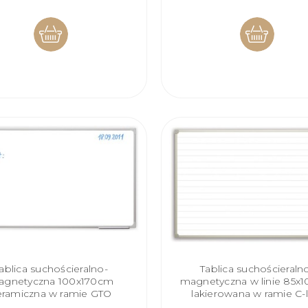
DO
DO
KOSZYKA
KOSZYKA
ablica suchościeralno-
Tablica suchościeraln
agnetyczna 100x170cm
magnetyczna w linie 85x
eramiczna w ramie GTO
lakierowana w ramie C-l