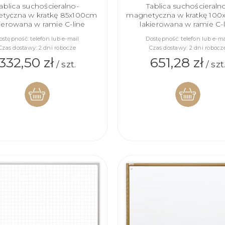
ablica suchościeralno-
Tablica suchościeraln
tyczna w kratkę 85x100cm
magnetyczna w kratkę 100
kierowana w ramie C-line
lakierowana w ramie C-l
ostępność:
telefon lub e-mail
Dostępność:
telefon lub e-ma
Czas dostawy:
2 dni robocze
Czas dostawy:
2 dni robocz
332,50 zł
651,28 zł
/ szt.
/ szt
DO
DO
KOSZYKA
KOSZYKA