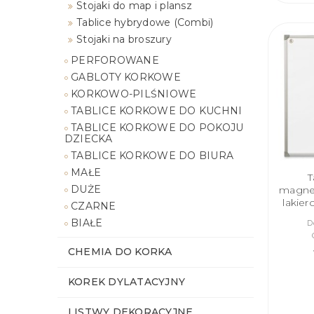
Stojaki do map i plansz
Tablice hybrydowe (Combi)
Stojaki na broszury
PERFOROWANE
GABLOTY KORKOWE
KORKOWO-PILŚNIOWE
TABLICE KORKOWE DO KUCHNI
TABLICE KORKOWE DO POKOJU
DZIECKA
TABLICE KORKOWE DO BIURA
MAŁE
T
DUŻE
magne
lakie
CZARNE
BIAŁE
D
CHEMIA DO KORKA
KOREK DYLATACYJNY
LISTWY DEKORACYJNE