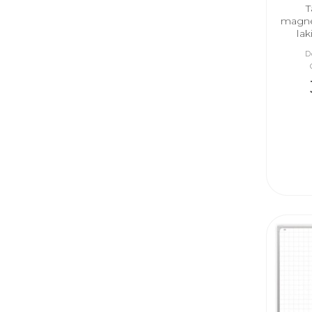
T
magne
la
D