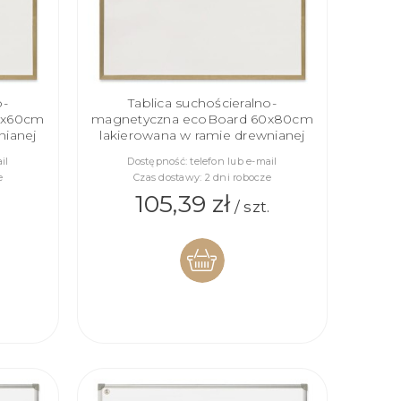
o-
Tablica suchościeralno-
0x60cm
magnetyczna ecoBoard 60x80cm
nianej
lakierowana w ramie drewnianej
il
Dostępność:
telefon lub e-mail
e
Czas dostawy:
2 dni robocze
105,39 zł
/ szt.
DO
KOSZYKA