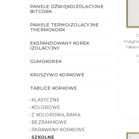
PANELE DŹWIĘKOIZOLACYJNE
BITCORK
PANELE TERMOIZOLACYJNE
THERMOKORK
T
magne
EKSPANDOWANY KOREK
lakie
IZOLACYJNY
D
GUMOKOREK
KRUSZYWO KORKOWE
TABLICE KORKOWE
KLASYCZNE
KOLOROWE
Z KOLOROWĄ RAMĄ
BEZRAMKOWE
PARAWANY KORKOWE
SZKOLNE