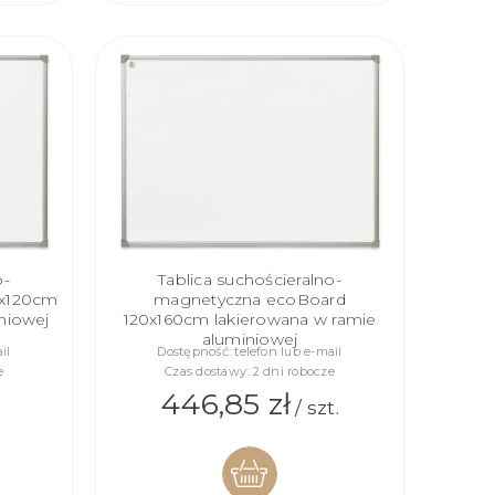
KOSZYKA
o-
Tablica suchościeralno-
0x120cm
magnetyczna ecoBoard
niowej
120x160cm lakierowana w ramie
aluminiowej
il
Dostępność:
telefon lub e-mail
e
Czas dostawy:
2 dni robocze
446,85 zł
/ szt.