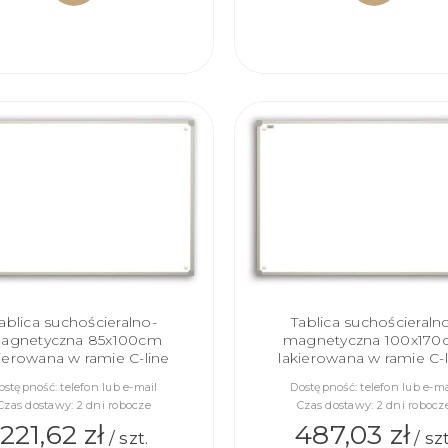
DO
DO
KOSZYKA
KOSZYKA
ablica suchościeralno-
Tablica suchościeraln
agnetyczna 85x100cm
magnetyczna 100x170
kierowana w ramie C-line
lakierowana w ramie C-l
ostępność:
telefon lub e-mail
Dostępność:
telefon lub e-ma
Czas dostawy:
2 dni robocze
Czas dostawy:
2 dni robocz
221,62 zł
487,03 zł
/ szt.
/ szt