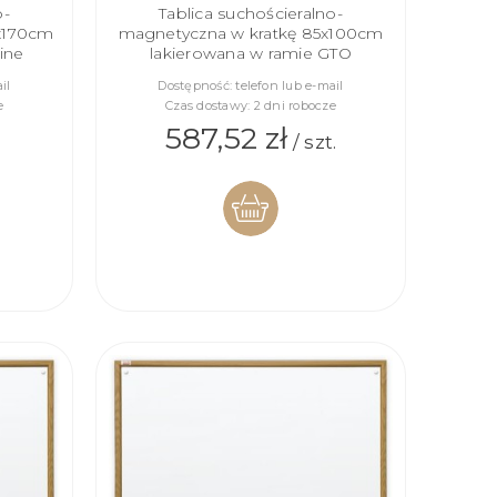
o-
Tablica suchościeralno-
x170cm
magnetyczna w kratkę 85x100cm
ine
lakierowana w ramie GTO
il
Dostępność:
telefon lub e-mail
e
Czas dostawy:
2 dni robocze
587,52 zł
.
/ szt.
DO
KOSZYKA