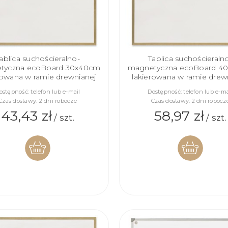
ablica suchościeralno-
Tablica suchościeraln
tyczna ecoBoard 30x40cm
magnetyczna ecoBoard 4
rowana w ramie drewnianej
lakierowana w ramie drew
ostępność:
telefon lub e-mail
Dostępność:
telefon lub e-ma
Czas dostawy:
2 dni robocze
Czas dostawy:
2 dni robocz
43,43 zł
58,97 zł
/ szt.
/ szt.
DO
DO
KOSZYKA
KOSZYKA