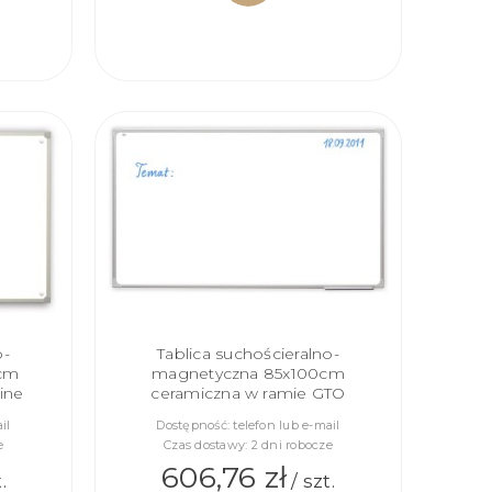
DO
KOSZYKA
o-
Tablica suchościeralno-
cm
magnetyczna 85x100cm
ine
ceramiczna w ramie GTO
il
Dostępność:
telefon lub e-mail
e
Czas dostawy:
2 dni robocze
606,76 zł
.
/ szt.