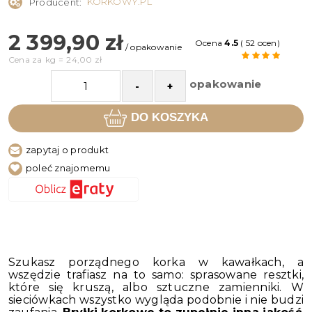
KORKOWY.PL
Producent:
2 399,90 zł
Ocena
4.5
( 52 ocen)
/ opakowanie
Cena za
kg
=
24,00 zł
opakowanie
-
+
DO KOSZYKA
zapytaj o produkt
poleć znajomemu
Szukasz porządnego korka w kawałkach, a
wszędzie trafiasz na to samo: sprasowane resztki,
które się kruszą, albo sztuczne zamienniki. W
sieciówkach wszystko wygląda podobnie i nie budzi