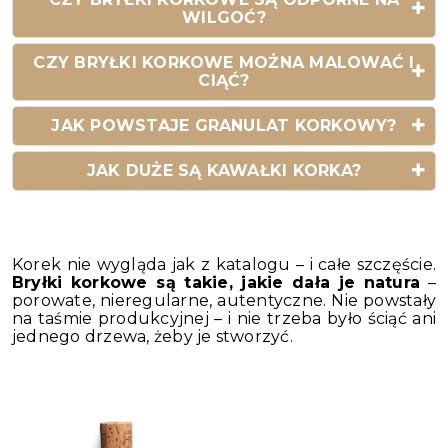
WILGOĆ?
CZY BRYŁKI KORKOWE MOŻNA MALOWAĆ I
CIĄĆ?
JAK POWSTAJE GRANULAT KORKOWY?
JAK DUŻE SĄ KAWAŁKI KORKA?
Korek nie wygląda jak z katalogu – i całe szczęście.
Bryłki korkowe są takie, jakie dała je natura
–
porowate, nieregularne, autentyczne. Nie powstały
na taśmie produkcyjnej – i nie trzeba było ściąć ani
jednego drzewa, żeby je stworzyć.