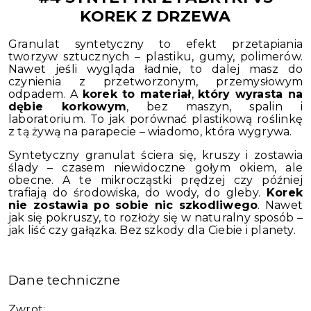
KOREK Z DRZEWA
Granulat syntetyczny to efekt przetapiania
tworzyw sztucznych – plastiku, gumy, polimerów.
Nawet jeśli wygląda ładnie, to dalej masz do
czynienia z przetworzonym, przemysłowym
odpadem. A
korek to materiał
,
który wyrasta na
dębie korkowym
, bez maszyn, spalin i
laboratorium. To jak porównać plastikową roślinkę
z tą żywą na parapecie – wiadomo, która wygrywa.
Syntetyczny granulat ściera się, kruszy i zostawia
ślady – czasem niewidoczne gołym okiem, ale
obecne. A te mikrocząstki prędzej czy później
trafiają do środowiska, do wody, do gleby.
Korek
nie zostawia po sobie nic szkodliwego
. Nawet
jak się pokruszy, to rozłoży się w naturalny sposób –
jak liść czy gałązka. Bez szkody dla Ciebie i planety.
Dane techniczne
Zwrot: