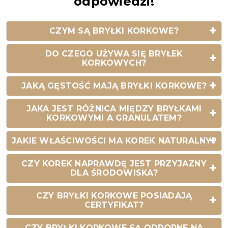
odpowiedzi!
CZYM SĄ BRYŁKI KORKOWE?
DO CZEGO UŻYWA SIĘ BRYŁEK
KORKOWYCH?
JAKĄ GĘSTOŚĆ MAJĄ BRYŁKI KORKOWE?
JAKA JEST RÓŻNICA MIĘDZY BRYŁKAMI
KORKOWYMI A GRANULATEM?
JAKIE WŁAŚCIWOŚCI MA KOREK NATURALNY?
CZY KOREK NAPRAWDĘ JEST PRZYJAZNY
DLA ŚRODOWISKA?
CZY BRYŁKI KORKOWE POSIADAJĄ
CERTYFIKAT?
CZY BRYŁKI KORKOWE SĄ ODPORNE NA