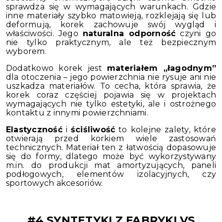
sprawdza się w wymagających warunkach. Gdzie
inne materiały szybko matowieją, rozklejają się lub
deformują, korek zachowuje swój wygląd i
właściwości. Jego
naturalna odporność
czyni go
nie tylko praktycznym, ale też bezpiecznym
wyborem.
Dodatkowo korek jest
materiałem „łagodnym”
dla otoczenia – jego powierzchnia nie rysuje ani nie
uszkadza materiałów. To cecha, która sprawia, że
korek coraz częściej pojawia się w projektach
wymagających nie tylko estetyki, ale i ostrożnego
kontaktu z innymi powierzchniami.
Elastyczność
i
ściśliwość
to kolejne zalety, które
otwierają przed korkiem wiele zastosowań
technicznych. Materiał ten z łatwością dopasowuje
się do formy, dlatego może być wykorzystywany
m.in. do produkcji mat amortyzujących, paneli
podłogowych, elementów izolacyjnych, czy
sportowych akcesoriów.
#4 SYNTETYKI Z FABRYKI VS