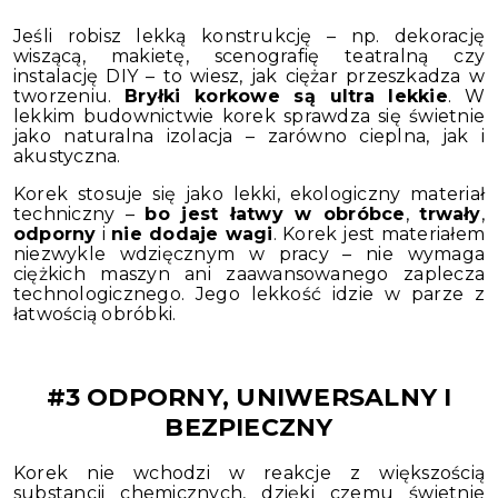
Jeśli robisz lekką konstrukcję – np. dekorację
wiszącą, makietę, scenografię teatralną czy
instalację DIY – to wiesz, jak ciężar przeszkadza w
tworzeniu.
Bryłki korkowe są ultra lekkie
. W
lekkim budownictwie korek sprawdza się świetnie
jako naturalna izolacja – zarówno cieplna, jak i
akustyczna.
Korek stosuje się jako lekki, ekologiczny materiał
techniczny –
bo jest łatwy w obróbce
,
trwały
,
odporny
i
nie dodaje wagi
. Korek jest materiałem
niezwykle wdzięcznym w pracy – nie wymaga
ciężkich maszyn ani zaawansowanego zaplecza
technologicznego. Jego lekkość idzie w parze z
łatwością obróbki.
#3 ODPORNY, UNIWERSALNY I
BEZPIECZNY
Korek nie wchodzi w reakcje z większością
substancji chemicznych, dzięki czemu świetnie