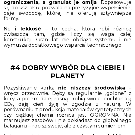
ograniczenia, a granulat je omija
. Dopasowuje
się do kształtu, pozwala na precyzyjne wypełnienie,
daje swobodę, której nie oferują sztywniejsze
formy.
No i
lekkość
– to cecha, która robi różnicę
zwłaszcza tam, gdzie liczy się waga całej
konstrukcji. Granulat nie obciąża systemu i nie
wymusza dodatkowego wsparcia technicznego.
#4 DOBRY WYBÓR DLA CIEBIE I
PLANETY
Pozyskiwanie korka
nie niszczy środowiska
–
wręcz przeciwnie. Dęby są regularnie „golone” z
kory, a potem dalej rosną i robią swoje: pochłaniają
CO₂, dają cień, żyją w zgodzie z naturą. W
porównaniu z produkcją materiałów syntetycznych
czy ciężkiej chemii różnica jest OGROMNA. Nie
marnujesz zasobów i nie dokładasz do globalnego
bałaganu – robisz swoje, ale z czystym sumieniem.