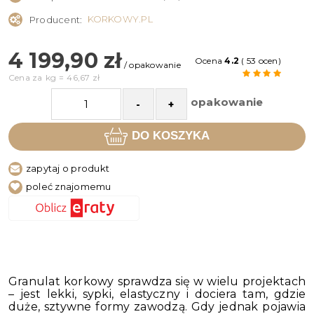
KORKOWY.PL
Producent:
4 199,90 zł
Ocena
4.2
( 53 ocen)
/ opakowanie
Cena za
kg
=
46,67 zł
opakowanie
-
+
DO KOSZYKA
zapytaj o produkt
poleć znajomemu
Granulat korkowy sprawdza się w wielu projektach
– jest lekki, sypki, elastyczny i dociera tam, gdzie
duże, sztywne formy zawodzą. Gdy jednak pojawia