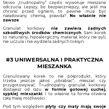
Słowo „trudnopalny” często wywołuje mieszane
odczucia. Lepszy, bo bezpieczniejszy, ale jeśli ma
chronić przed ogniem, to pewnie musi być
naładowany chemią, prawda?
No właśnie nie
zawsze
.
Granulat korkowy
nie zawiera żadnych
szkodliwych środków chemicznych
. Sam korek
to naturalny, hipoalergiczny materiał, który nie pyli,
nie uczula i nie wydziela żadnych toksyn.
#3 UNIWERSALNA I PRAKTYCZNA
MIESZANKA
Granulowany korek to nie półprodukt, który
trzeba jeszcze jakoś „obrabiać”, mieszać czy
przygotowywać. Trudnopalny granulat korkowy
dostajesz od razu
w formie gotowej suchej,
sypkiej mieszanki
. I to właśnie ta forma otwiera
całą masę możliwości.
Pod tym względem
płyty czy maty mają swoje