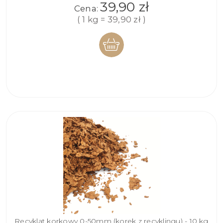
39,90 zł
Cena:
( 1 kg = 39,90 zł )
DO
KOSZYKA
Recyklat korkowy 0-50mm (korek z recyklingu) - 10 kg