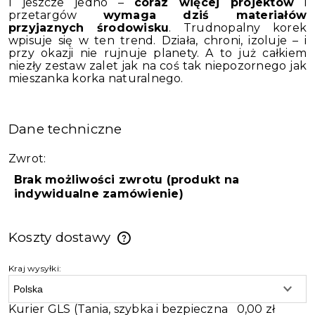
I jeszcze jedno –
coraz więcej projektów
i
przetargów
wymaga dziś materiałów
przyjaznych środowisku
. Trudnopalny korek
wpisuje się w ten trend. Działa, chroni, izoluje – i
przy okazji nie rujnuje planety. A to już całkiem
niezły zestaw zalet jak na coś tak niepozornego jak
mieszanka korka naturalnego.
Dane techniczne
Zwrot:
Brak możliwości zwrotu (produkt na
indywidualne zamówienie)
Koszty dostawy
Kraj wysyłki:
Kurier GLS
(Tania, szybka i bezpieczna
0,00 zł