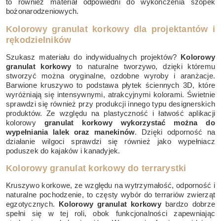
to również materiał odpowiedni do wykończenia szopek
bożonarodzeniowych.
Kolorowy granulat korkowy dla projektantów i
rękodzielników
Szukasz materiału do indywidualnych projektów?
Kolorowy
granulat korkowy
to naturalne tworzywo, dzięki któremu
stworzyć można oryginalne, ozdobne wyroby i aranżacje.
Barwione kruszywo to podstawa płytek ściennych 3D, które
wyróżniają się intensywnymi, atrakcyjnymi kolorami. Świetnie
sprawdzi się również przy produkcji innego typu designerskich
produktów. Ze względu na plastyczność i łatwość aplikacji
kolorowy
granulat korkowy wykorzystać można do
wypełniania lalek oraz manekinów
. Dzięki odporność na
działanie wilgoci sprawdzi się również jako wypełniacz
poduszek do kajaków i kanadyjek.
Kolorowy granulat korkowy do terrarystki
Kruszywo korkowe, ze względu na wytrzymałość, odporność i
naturalne pochodzenie, to częsty wybór do terrariów zwierząt
egzotycznych.
Kolorowy granulat korkowy
bardzo dobrze
spełni się w tej roli, obok funkcjonalności zapewniając