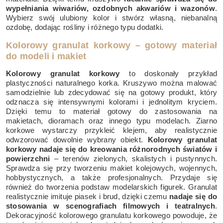
wypełniania wiwariów, ozdobnych akwariów i wazonów
.
Wybierz swój ulubiony kolor i stwórz własną, niebanalną
ozdobę, dodając rośliny i różnego typu dodatki.
Kolorowy granulat korkowy – gotowy materiał
do modeli i makiet
Kolorowy granulat korkowy
to doskonały przykład
plastyczności naturalnego korka. Kruszywo można malować
samodzielnie lub zdecydować się na gotowy produkt, który
odznacza się intensywnymi kolorami i jednolitym kryciem.
Dzięki temu to materiał gotowy do zastosowania na
makietach, dioramach oraz innego typu modelach. Ziarno
korkowe wystarczy przykleić klejem, aby realistycznie
odwzorować dowolnie wybrany obiekt.
Kolorowy granulat
korkowy nadaje się do kreowania różnorodnych światów i
powierzchni
– terenów zielonych, skalistych i pustynnych.
Sprawdza się przy tworzeniu makiet kolejowych, wojennych,
hobbystycznych, a także profesjonalnych. Przydaje się
również do tworzenia podstaw modelarskich figurek. Granulat
realistycznie imituje piasek i brud, dzięki czemu
nadaje się do
stosowania w scenografiach filmowych i teatralnych
.
Dekoracyjność kolorowego granulatu korkowego powoduje, że