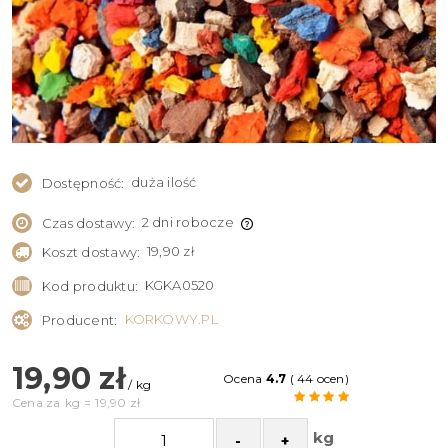
duża ilość
Dostępność:
2 dni robocze
Czas dostawy:
19,90 zł
Koszt dostawy:
KGKA0520
Kod produktu:
KORKOWY.PL
Producent:
19,90 zł
Ocena
4.7
( 44 ocen)
/ kg
Cena za
kg
=
19,90 zł
kg
-
+