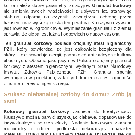
korka należą dobre parametry izolacyjne.
Granulat korkowy
nie zmienia swoich właściwości z upływem lat, stanowiąc
stabilną, odporną na czynniki zewnętrzne ochronę przed
hałasem oraz wysoką i niską temperaturą. Kruszywo używane
jest również w ogrodnictwie. Wymieszanie granulatu z ziemią
sprawia, że gleba jest luźna i odpowiednio napowietrzona.
Ten granulat korkowy posiada oficjalny atest higieniczny
PZH
, który potwierdza, że jest całkowicie bezpieczny dla
skóry – nie powoduje alergii, podrażnień ani żadnych skutków
ubocznych. Obecnie jako jedyni w Polsce oferujemy granulat
korkowy z atestem higienicznym, wydanym przez Narodowy
Instytut Zdrowia Publicznego PZH. Granulat spełnia
wymagania w projektach, w których konieczna jest zgodność
z normami atestu higienicznego.
Szukasz niebanalnej ozdoby do domu? Zrób ją
sam!
Kolorowy granulat korkowy
zachęca do kreatywności.
Kruszywo można barwić uzyskując ciekawe, dopasowane do
indywidualnych potrzeb efekty. Nadanie korkowym ziarnom
różnorodnych odcieni podkreśla dekoracyjny charakter
materiału. Dzięki temu kruszywo
idealnie sprawdza się do