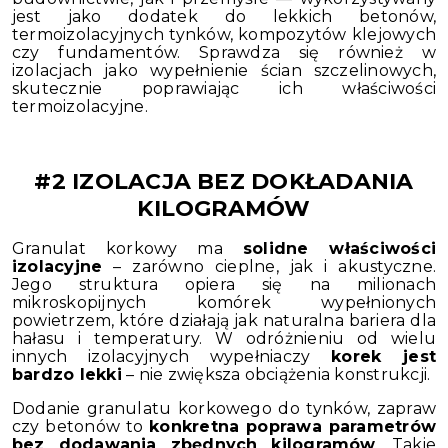
jest jako dodatek do lekkich betonów,
termoizolacyjnych tynków, kompozytów klejowych
czy fundamentów. Sprawdza się również w
izolacjach jako wypełnienie ścian szczelinowych,
skutecznie poprawiając ich właściwości
termoizolacyjne.
#2 IZOLACJA BEZ DOKŁADANIA
KILOGRAMÓW
Granulat korkowy ma
solidne właściwości
izolacyjne
– zarówno cieplne, jak i akustyczne.
Jego struktura opiera się na milionach
mikroskopijnych komórek wypełnionych
powietrzem, które działają jak naturalna bariera dla
hałasu i temperatury. W odróżnieniu od wielu
innych izolacyjnych wypełniaczy
korek jest
bardzo lekki
– nie zwiększa obciążenia konstrukcji.
Dodanie granulatu korkowego do tynków, zapraw
czy betonów to
konkretna poprawa parametrów
bez dodawania zbędnych kilogramów
. Takie