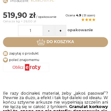
KORKOWY.PL
Producent:
519,90 zł
Ocena
4.9
( 51 ocen)
/ opakowanie
Cena za
kg
=
26,00 zł
opakowanie
-
+
DO KOSZYKA
zapytaj o produkt
poleć znajomemu
Ile razy docinałeś materiał, żeby „jakoś pasował”?
Pewnie za dużo, a efekt i tak był daleki od ideału. W
końcu sztywne arkusze nie wypełniają szczelin ani
nie łączą się w całość z tynkiem.
Granulat korkowy