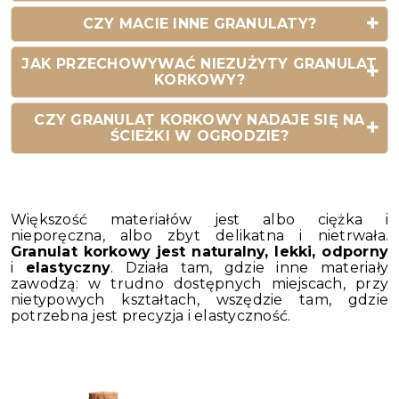
CZY MACIE INNE GRANULATY?
JAK PRZECHOWYWAĆ NIEZUŻYTY GRANULAT
KORKOWY?
CZY GRANULAT KORKOWY NADAJE SIĘ NA
ŚCIEŻKI W OGRODZIE?
Większość materiałów jest albo ciężka i
nieporęczna, albo zbyt delikatna i nietrwała.
Granulat korkowy jest naturalny, lekki, odporny
i
elastyczny
. Działa tam, gdzie inne materiały
zawodzą: w trudno dostępnych miejscach, przy
nietypowych kształtach, wszędzie tam, gdzie
potrzebna jest precyzja i elastyczność.