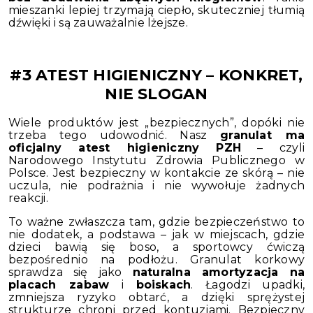
mieszanki lepiej trzymają ciepło, skuteczniej tłumią
dźwięki i są zauważalnie lżejsze.
#3 ATEST HIGIENICZNY – KONKRET,
NIE SLOGAN
Wiele produktów jest „bezpiecznych”, dopóki nie
trzeba tego udowodnić. Nasz
granulat ma
oficjalny atest higieniczny PZH
– czyli
Narodowego Instytutu Zdrowia Publicznego w
Polsce. Jest bezpieczny w kontakcie ze skórą – nie
uczula, nie podrażnia i nie wywołuje żadnych
reakcji.
To ważne zwłaszcza tam, gdzie bezpieczeństwo to
nie dodatek, a podstawa – jak w miejscach, gdzie
dzieci bawią się boso, a sportowcy ćwiczą
bezpośrednio na podłożu. Granulat korkowy
sprawdza się jako
naturalna amortyzacja na
placach zabaw
i
boiskach
. Łagodzi upadki,
zmniejsza ryzyko obtarć, a dzięki sprężystej
strukturze chroni przed kontuzjami. Bezpieczny