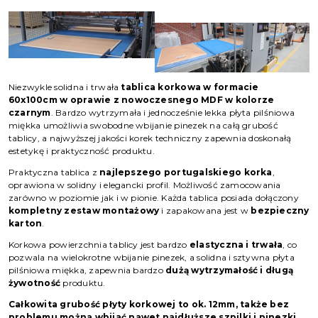
Niezwykle solidna i trwała
tablica korkowa w formacie
60x100cm w oprawie z nowoczesnego MDF w kolorze
czarnym
. Bardzo wytrzymała i jednocześnie lekka płyta pilśniowa
miękka umożliwia swobodne wbijanie pinezek na całą grubość
tablicy, a najwyższej jakości korek techniczny zapewnia doskonałą
estetykę i praktyczność produktu.
Praktyczna tablica z
najlepszego portugalskiego korka
,
oprawiona w solidny i elegancki profil. Możliwość zamocowania
zarówno w poziomie jak i w pionie. Każda tablica posiada dołączony
kompletny zestaw montażowy
i zapakowana jest w
bezpieczny
karton
.
Korkowa powierzchnia tablicy jest bardzo
elastyczna i trwała
, co
pozwala na wielokrotne wbijanie pinezek, a solidna i sztywna płyta
pilśniowa miękka, zapewnia bardzo
dużą wytrzymałość i długą
żywotność
produktu.
Całkowita grubość płyty korkowej to ok. 12mm, także bez
problemu można wbijać nawet najdłuższe szpilki i pinezki.