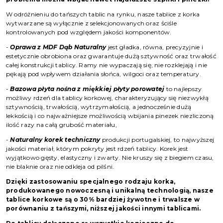
W odróżnieniu do tańszych tablic na rynku, nasze tablice z korka
wytwarzane są wyłącznie z selekcjonowanych oraz ściśle
kontrolowanych pod względem jakości komponentów.
-
Oprawa z MDF Dąb Naturalny
jest gładka, równa, precyzyjnie i
estetycznie obrobiona oraz gwarantuje dużą sztywność oraz trwałość
całej konstrukcji tablicy. Ramy nie wypaczają się, nie rozklejają i nie
pękają pod wpływem działania słońca, wilgoci oraz temperatury.
-
Bazowa płyta nośna z miękkiej płyty porowatej
to najlepszy
możliwy rdzeń dla tablicy korkowej, charakteryzujący się niezwykłą
sztywnością, trwałością, wytrzymałością, a jednocześnie dużą
lekkością i co najważniejsze możliwością wbijania pinezek niezliczoną
ilość razy na całą grubość materiału,
-
Naturalny korek techniczny
produkcji portugalskiej, to najwyższej
jakości materiał, którym pokryty jest rdzeń tablicy. Korek jest
wyjątkowo gęsty, elastyczny i zwarty. Nie kruszy się z biegiem czasu,
nie blaknie oraz nie odkleja od pilśni.
Dzięki zastosowaniu specjalnego rodzaju korka,
produkowanego nowoczesną i unikalną technologią, nasze
tablice korkowe są o 30% bardziej żywotne i trwalsze w
porównaniu z tańszymi, niższej jakości innymi tablicami.