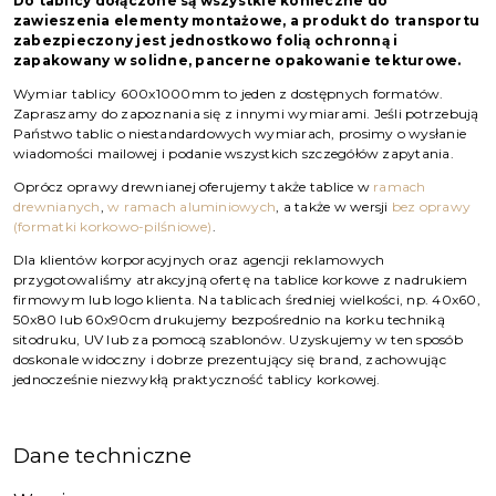
Do tablicy dołączone są wszystkie konieczne do
zawieszenia elementy montażowe, a produkt do transportu
zabezpieczony jest jednostkowo folią ochronną i
zapakowany w solidne, pancerne opakowanie tekturowe.
Wymiar tablicy 600x1000mm to jeden z dostępnych formatów.
Zapraszamy do zapoznania się z innymi wymiarami. Jeśli potrzebują
Państwo tablic o niestandardowych wymiarach, prosimy o wysłanie
wiadomości mailowej i podanie wszystkich szczegółów zapytania.
Oprócz oprawy drewnianej oferujemy także tablice w
ramach
drewnianych
,
w ramach aluminiowych
, a także w wersji
bez oprawy
(formatki korkowo-pilśniowe)
.
Dla klientów korporacyjnych oraz agencji reklamowych
przygotowaliśmy atrakcyjną ofertę na tablice korkowe z nadrukiem
firmowym lub logo klienta. Na tablicach średniej wielkości, np. 40x60,
50x80 lub 60x90cm drukujemy bezpośrednio na korku techniką
sitodruku, UV lub za pomocą szablonów. Uzyskujemy w ten sposób
doskonale widoczny i dobrze prezentujący się brand, zachowując
jednocześnie niezwykłą praktyczność tablicy korkowej.
Dane techniczne