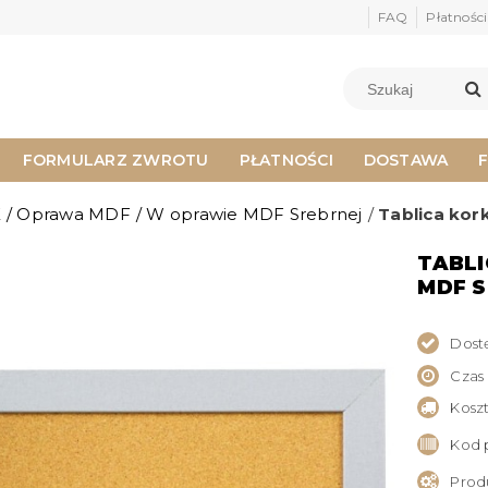
FAQ
Płatności
FORMULARZ ZWROTU
PŁATNOŚCI
DOSTAWA
E
/
Oprawa MDF
/
W oprawie MDF Srebrnej
/
Tablica ko
TABL
MDF 
Dost
Czas
Kosz
Kod 
Prod