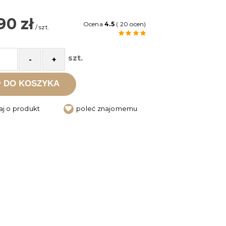
90 zł
Ocena
4.5
( 20 ocen)
/ szt.
szt.
-
+
DO KOSZYKA
aj o produkt
poleć znajomemu