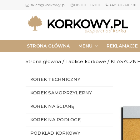
sklep@korkowy.pl
08:00 - 16:00
+48 616 616 911
STRONA GŁÓWNA
MENU
REKLAMACJE
NAPISZ DO NAS
KONTAKT
Strona główna
/
Tablice korkowe
/
KLASYCZN
KOREK TECHNICZNY
KOREK SAMOPRZYLEPNY
KOREK NA ŚCIANĘ
KOREK NA PODŁOGĘ
PODKŁAD KORKOWY