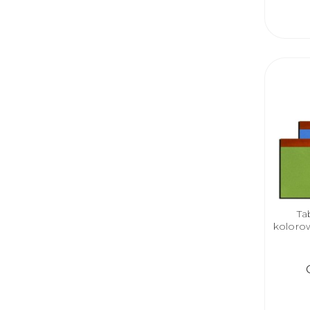
Ta
koloro