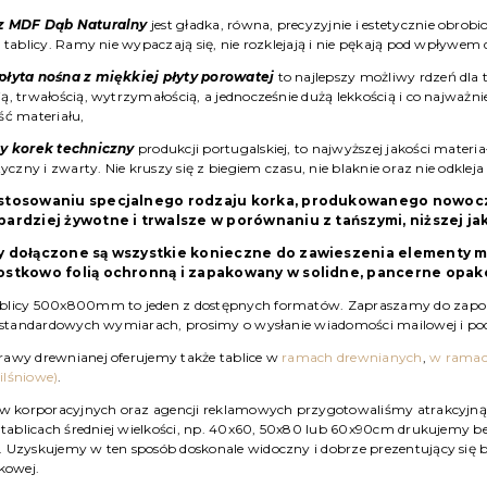
z MDF Dąb Naturalny
jest gładka, równa, precyzyjnie i estetycznie obro
i tablicy. Ramy nie wypaczają się, nie rozklejają i nie pękają pod wpływem 
łyta nośna z miękkiej płyty porowatej
to najlepszy możliwy rdzeń dla 
ą, trwałością, wytrzymałością, a jednocześnie dużą lekkością i co najważni
ść materiału,
y korek techniczny
produkcji portugalskiej, to najwyższej jakości materia
tyczny i zwarty. Nie kruszy się z biegiem czasu, nie blaknie oraz nie odkleja 
astosowaniu specjalnego rodzaju korka, produkowanego nowocze
bardziej żywotne i trwalsze w porównaniu z tańszymi, niższej jak
cy dołączone są wszystkie konieczne do zawieszenia elementy 
nostkowo folią ochronną i zapakowany w solidne, pancerne opa
blicy 500x800mm to jeden z dostępnych formatów. Zapraszamy do zapozn
iestandardowych wymiarach, prosimy o wysłanie wiadomości mailowej i po
awy drewnianej oferujemy także tablice w
ramach drewnianych
,
w ramac
ilśniowe)
.
ów korporacyjnych oraz agencji reklamowych przygotowaliśmy atrakcyjną
a tablicach średniej wielkości, np. 40x60, 50x80 lub 60x90cm drukujemy 
 Uzyskujemy w ten sposób doskonale widoczny i dobrze prezentujący się 
rkowej.