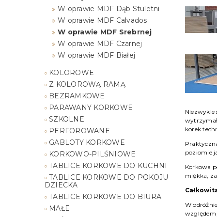
W oprawie MDF Dąb Stuletni
W oprawie MDF Calvados
W oprawie MDF Srebrnej
W oprawie MDF Czarnej
W oprawie MDF Białej
KOLOROWE
Z KOLOROWĄ RAMĄ
BEZRAMKOWE
PARAWANY KORKOWE
Niezwykle 
SZKOLNE
wytrzymała
korek tech
PERFOROWANE
GABLOTY KORKOWE
Praktyczna
poziomie j
KORKOWO-PILŚNIOWE
TABLICE KORKOWE DO KUCHNI
Korkowa po
miękka, z
TABLICE KORKOWE DO POKOJU
DZIECKA
Całkowita
TABLICE KORKOWE DO BIURA
W odróżnie
MAŁE
względem 