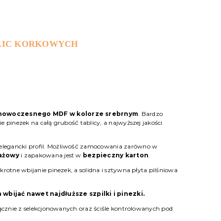
LIC KORKOWYCH
z nowoczesnego MDF w kolorze srebrnym
. Bardzo
 pinezek na całą grubość tablicy, a najwyższej jakości
i elegancki profil. Możliwość zamocowania zarówno w
ażowy
i zapakowana jest w
bezpieczny karton
.
krotne wbijanie pinezek, a solidna i sztywna płyta pilśniowa
wbijać nawet najdłuższe szpilki i pinezki.
ącznie z selekcjonowanych oraz ściśle kontrolowanych pod