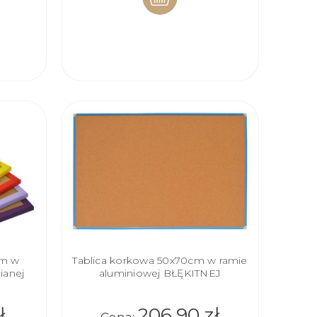
DO
KOSZYKA
cm w
Tablica korkowa 50x70cm w ramie
ianej
aluminiowej BŁĘKITNEJ
ł
206,90 zł
Cena: