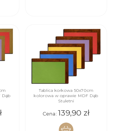
KOSZYKA
0cm
Tablica korkowa 50x70cm
F Dąb
kolorowa w oprawie MDF Dąb
Stuletni
ł
139,90 zł
Cena: