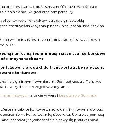
biona oraz gwarantuje dużą sztywność oraz trwałość całej
działania słońca, wilgoci oraz temperatury.
tablicy korkowej, charakteryzujący się niezwykłą
ejsze możliwością wbijania pinezek niezliczoną ilość razy na
ł, którym pokryty jest rdzeń tablicy. Korek jest wyjątkowo
od pilśni.
sną i unikalną technologią, nasze tablice korkowe
ości innymi tablicami.
montażowe, a produkt do transportu zabezpieczony
kowanie tekturowe.
ania się z innymi wymiarami. Jeśli potrzebują Państwo
danie wszystkich szczegółów zapytania.
h aluminiowych
, a także w wersji
bez oprawy (formatki
 ofertę na tablice korkowe z nadrukiem firmowym lub logo
bezpośrednio na korku techniką sitodruku, UV lub za pomocą
brand, zachowując jednocześnie niezwykłą praktyczność