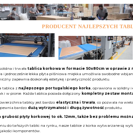
PRODUCENT NAJLEPSZYCH TAB
solidna i trwała
tablica korkowa w formacie 50x80cm w oprawie 
 i jednocześnie lekka płyta pilśniowa miękka umożliwia swobodne wbijanie
niczny zapewnia doskonałą estetykę i praktyczność produktu.
 tablica z
najlepszego portugalskiego korka
, oprawiona w solidny 
ak i w pionie. Każda tablica posiada dołączony
kompletny zestaw mont
wierzchnia tablicy jest bardzo
elastyczna i trwała
, co pozwala na wielo
apewnia bardzo
dużą wytrzymałość i długą żywotność
produktu.
 grubość płyty korkowej to ok. 12mm, także bez problemu można 
niu do tańszych tablic na rynku, nasze tablice z korka wytwarzane są wył
jakości komponentów.