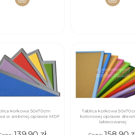
DO
DO
KOSZYKA
KOSZYKA
blica korkowa 50x70cm
Tablica korkowa 50x70
wa w srebrnej oprawie MDF
kolorowej oprawie drewn
lakierowanej
139,90 zł
158,90 z
Cena:
Cena: