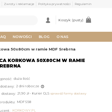
Zwroty i reklamacje
Polityka prywatności
Regulamin
Koszyk:
(pusty)
FAQ
NOWOŚCI
BLOG
O NAS
rkowa 50x80cm w ramie MDF Srebrna
ICA KORKOWA 50X80CM W RAMIE
SREBRNA
duża ilość
ępność:
2 dni robocze
 dostawy:
21,90 zł
- Kurier GLS
t dostawy:
sprawdź formy dostawy
MDFS58
produktu:
KORKOWY.PL
ucent: