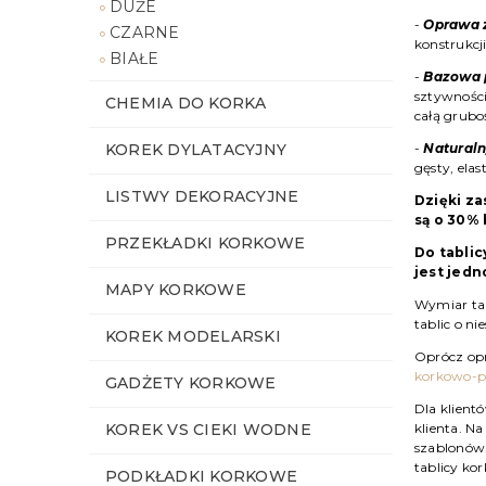
DUŻE
-
Oprawa 
CZARNE
konstrukcj
BIAŁE
-
Bazowa p
sztywności
CHEMIA DO KORKA
całą grubo
KOREK DYLATACYJNY
-
Naturaln
gęsty, elas
LISTWY DEKORACYJNE
Dzięki z
są o 30% 
PRZEKŁADKI KORKOWE
Do tabli
jest jed
MAPY KORKOWE
Wymiar ta
tablic o n
KOREK MODELARSKI
Oprócz opr
korkowo-p
GADŻETY KORKOWE
Dla klient
KOREK VS CIEKI WODNE
klienta. N
szablonów.
tablicy ko
PODKŁADKI KORKOWE