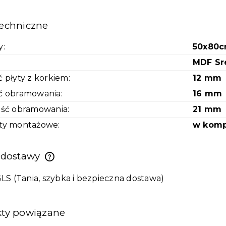
echniczne
y:
50x80
:
MDF Sr
 płyty z korkiem:
12 mm
ć obramowania:
16 mm
ść obramowania:
21 mm
ty montażowe:
w komp
 dostawy
GLS
(Tania, szybka i bezpieczna dostawa)
ty powiązane