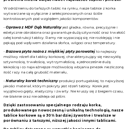
W odróżnieniu do tańszych tablic na rynku, nasze tablice z korka
wytwarzane są wyłącznie z selekcjonowanych oraz ściśle
kontrolowanych pod względem jakości komponentów.
-
Oprawa z MDF Dąb Naturalny
jest gładka, równa, precyzyjnie i
estetycznie obrobiona oraz gwarantuje dużą sztywność oraz trwałość
całej konstrukcji tablicy. Ramy nie wypaczają się, nie rozklejają i nie
pękają pod wpływem działania słońca, wilgoci oraz temperatury.
-
Bazowa płyta nośna z miękkiej płyty porowatej
to najlepszy
możliwy rdzeń dla tablicy korkowej, charakteryzujący się niezwykłą
sztywnością, trwałością, wytrzymałością, a jednocześnie dużą
lekkością i co najważniejsze możliwością wbijania pinezek niezliczoną
ilość razy na całą grubość materiału,
-
Naturalny korek techniczny
produkcji portugalskiej, to najwyższej
jakości materiał, którym pokryty jest rdzeń tablicy. Korek jest
wyjątkowo gęsty, elastyczny i zwarty. Nie kruszy się z biegiem czasu,
nie blaknie oraz nie odkleja od pilśni.
Dzięki zastosowaniu specjalnego rodzaju korka,
produkowanego nowoczesną i unikalną technologią, nasze
tablice korkowe są o 30% bardziej żywotne i trwalsze w
porównaniu z tańszymi, niższej jakości innymi tablicami.