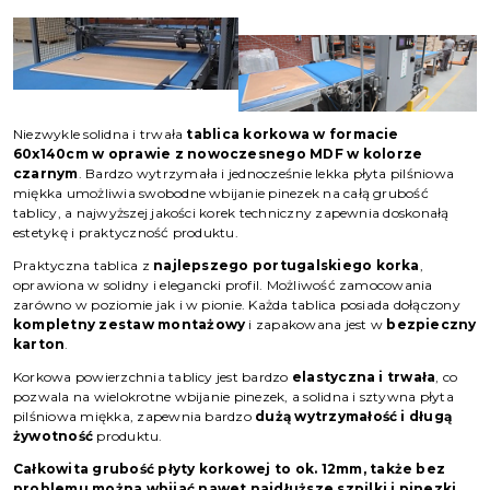
Niezwykle solidna i trwała
tablica korkowa w formacie
60x140cm w oprawie z nowoczesnego MDF w kolorze
czarnym
. Bardzo wytrzymała i jednocześnie lekka płyta pilśniowa
miękka umożliwia swobodne wbijanie pinezek na całą grubość
tablicy, a najwyższej jakości korek techniczny zapewnia doskonałą
estetykę i praktyczność produktu.
Praktyczna tablica z
najlepszego portugalskiego korka
,
oprawiona w solidny i elegancki profil. Możliwość zamocowania
zarówno w poziomie jak i w pionie. Każda tablica posiada dołączony
kompletny zestaw montażowy
i zapakowana jest w
bezpieczny
karton
.
Korkowa powierzchnia tablicy jest bardzo
elastyczna i trwała
, co
pozwala na wielokrotne wbijanie pinezek, a solidna i sztywna płyta
pilśniowa miękka, zapewnia bardzo
dużą wytrzymałość i długą
żywotność
produktu.
Całkowita grubość płyty korkowej to ok. 12mm, także bez
problemu można wbijać nawet najdłuższe szpilki i pinezki.