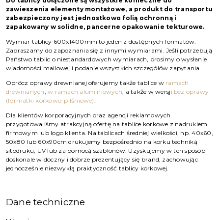
Do tablicy dołączone są wszystkie konieczne do
zawieszenia elementy montażowe, a produkt do transportu
zabezpieczony jest jednostkowo folią ochronną i
zapakowany w solidne, pancerne opakowanie tekturowe.
Wymiar tablicy 600x1400mm to jeden z dostępnych formatów.
Zapraszamy do zapoznania się z innymi wymiarami. Jeśli potrzebują
Państwo tablic o niestandardowych wymiarach, prosimy o wysłanie
wiadomości mailowej i podanie wszystkich szczegółów zapytania.
Oprócz oprawy drewnianej oferujemy także tablice w
ramach
drewnianych
,
w ramach aluminiowych
, a także w wersji
bez oprawy
(formatki korkowo-pilśniowe)
.
Dla klientów korporacyjnych oraz agencji reklamowych
przygotowaliśmy atrakcyjną ofertę na tablice korkowe z nadrukiem
firmowym lub logo klienta. Na tablicach średniej wielkości, np. 40x60,
50x80 lub 60x90cm drukujemy bezpośrednio na korku techniką
sitodruku, UV lub za pomocą szablonów. Uzyskujemy w ten sposób
doskonale widoczny i dobrze prezentujący się brand, zachowując
jednocześnie niezwykłą praktyczność tablicy korkowej.
Dane techniczne