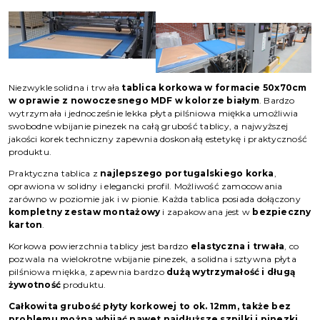
Niezwykle solidna i trwała
tablica korkowa w formacie 50x70cm
w oprawie z nowoczesnego MDF w kolorze białym
. Bardzo
wytrzymała i jednocześnie lekka płyta pilśniowa miękka umożliwia
swobodne wbijanie pinezek na całą grubość tablicy, a najwyższej
jakości korek techniczny zapewnia doskonałą estetykę i praktyczność
produktu.
Praktyczna tablica z
najlepszego portugalskiego korka
,
oprawiona w solidny i elegancki profil. Możliwość zamocowania
zarówno w poziomie jak i w pionie. Każda tablica posiada dołączony
kompletny zestaw montażowy
i zapakowana jest w
bezpieczny
karton
.
Korkowa powierzchnia tablicy jest bardzo
elastyczna i trwała
, co
pozwala na wielokrotne wbijanie pinezek, a solidna i sztywna płyta
pilśniowa miękka, zapewnia bardzo
dużą wytrzymałość i długą
żywotność
produktu.
Całkowita grubość płyty korkowej to ok. 12mm, także bez
problemu można wbijać nawet najdłuższe szpilki i pinezki.