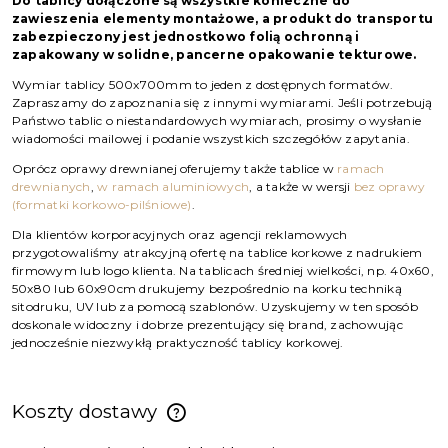
Do tablicy dołączone są wszystkie konieczne do
zawieszenia elementy montażowe, a produkt do transportu
zabezpieczony jest jednostkowo folią ochronną i
zapakowany w solidne, pancerne opakowanie tekturowe.
Wymiar tablicy 500x700mm to jeden z dostępnych formatów.
Zapraszamy do zapoznania się z innymi wymiarami. Jeśli potrzebują
Państwo tablic o niestandardowych wymiarach, prosimy o wysłanie
wiadomości mailowej i podanie wszystkich szczegółów zapytania.
Oprócz oprawy drewnianej oferujemy także tablice w
ramach
drewnianych
,
w ramach aluminiowych
, a także w wersji
bez oprawy
(formatki korkowo-pilśniowe)
.
Dla klientów korporacyjnych oraz agencji reklamowych
przygotowaliśmy atrakcyjną ofertę na tablice korkowe z nadrukiem
firmowym lub logo klienta. Na tablicach średniej wielkości, np. 40x60,
50x80 lub 60x90cm drukujemy bezpośrednio na korku techniką
sitodruku, UV lub za pomocą szablonów. Uzyskujemy w ten sposób
doskonale widoczny i dobrze prezentujący się brand, zachowując
jednocześnie niezwykłą praktyczność tablicy korkowej.
Koszty dostawy