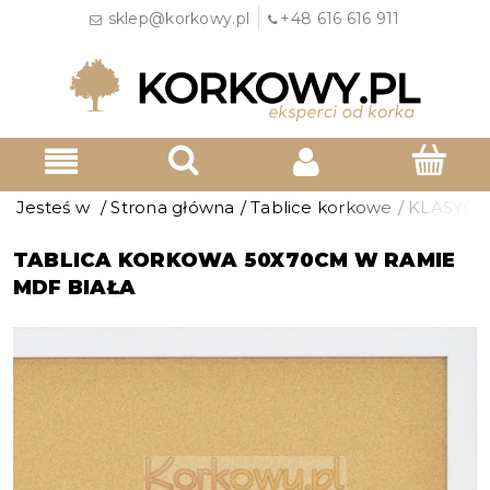
sklep@korkowy.pl
+48 616 616 911
Jesteś w
/
Strona główna
/
Tablice korkowe
/
KLASYCZ
TABLICA KORKOWA 50X70CM W RAMIE
MDF BIAŁA