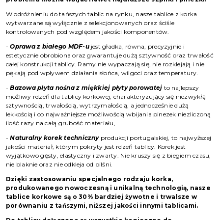
W odróżnieniu do tańszych tablic na rynku, nasze tablice z korka
wytwarzane są wyłącznie z selekcjonowanych oraz ściśle
kontrolowanych pod względem jakości komponentów.
-
Oprawa z białego MDF-u
jest gładka, równa, precyzyjnie i
estetycznie obrobiona oraz gwarantuje dużą sztywność oraz trwałość
całej konstrukcji tablicy. Ramy nie wypaczają się, nie rozklejają i nie
pękają pod wpływem działania słońca, wilgoci oraz temperatury.
-
Bazowa płyta nośna z miękkiej płyty porowatej
to najlepszy
możliwy rdzeń dla tablicy korkowej, charakteryzujący się niezwykłą
sztywnością, trwałością, wytrzymałością, a jednocześnie dużą
lekkością i co najważniejsze możliwością wbijania pinezek niezliczoną
ilość razy na całą grubość materiału,
-
Naturalny korek techniczny
produkcji portugalskiej, to najwyższej
jakości materiał, którym pokryty jest rdzeń tablicy. Korek jest
wyjątkowo gęsty, elastyczny i zwarty. Nie kruszy się z biegiem czasu,
nie blaknie oraz nie odkleja od pilśni.
Dzięki zastosowaniu specjalnego rodzaju korka,
produkowanego nowoczesną i unikalną technologią, nasze
tablice korkowe są o 30% bardziej żywotne i trwalsze w
porównaniu z tańszymi, niższej jakości innymi tablicami.